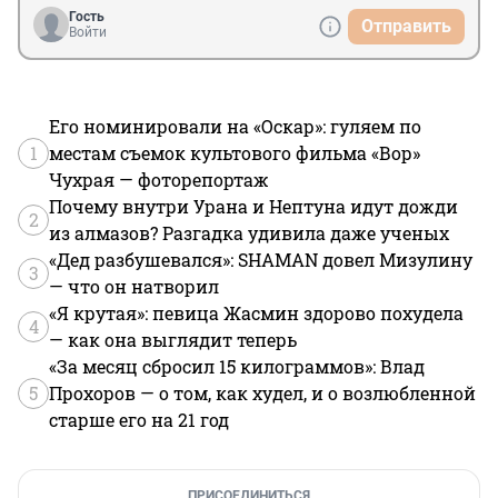
Гость
Отправить
Войти
Его номинировали на «Оскар»: гуляем по
1
местам съемок культового фильма «Вор»
Чухрая — фоторепортаж
Почему внутри Урана и Нептуна идут дожди
2
из алмазов? Разгадка удивила даже ученых
«Дед разбушевался»: SHAMAN довел Мизулину
3
— что он натворил
«Я крутая»: певица Жасмин здорово похудела
4
— как она выглядит теперь
«За месяц сбросил 15 килограммов»: Влад
5
Прохоров — о том, как худел, и о возлюбленной
старше его на 21 год
ПРИСОЕДИНИТЬСЯ