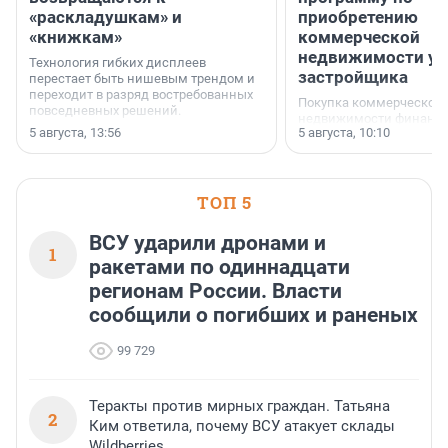
«раскладушкам» и
приобретению
«книжкам»
коммерческой
недвижимости у
Технология гибких дисплеев
застройщика
перестает быть нишевым трендом и
переходит в разряд востребованных
Покупка коммерческой
повседневных решений.
недвижимости финанс
5 августа, 13:56
5 августа, 10:10
инструмент, доступный
предпринимателей. Буд
офис, склад, торговое 
или готовый арендный 
ТОП 5
успех сделки зависит о
выбора объекта и грамо
финансирования.
ВСУ ударили дронами и
1
ракетами по одиннадцати
регионам России. Власти
сообщили о погибших и раненых
99 729
Теракты против мирных граждан. Татьяна
2
Ким ответила, почему ВСУ атакует склады
Wildberries