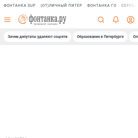
ФОНТАНКА SUP
(ОТ)ЛИЧНЫЙ ПИТЕР
ФОНТАНКА ГО
СЕРЕБР
Зачем депутаты удаляют соцсети
Образование в Петербурге
Ол