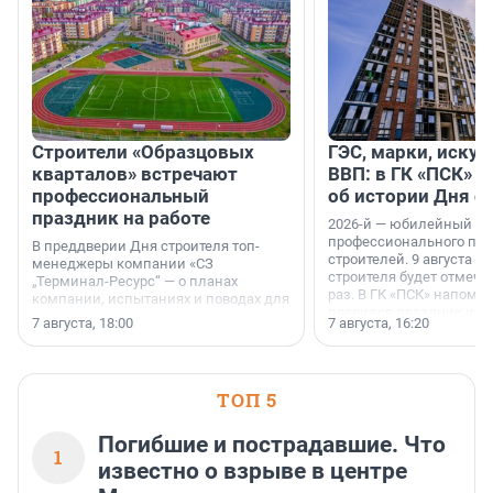
Строители «Образцовых
ГЭС, марки, искус
кварталов» встречают
ВВП: в ГК «ПСК» р
профессиональный
об истории Дня с
праздник на работе
2026-й — юбилейный го
профессионального пр
В преддверии Дня строителя топ-
строителей. 9 августа 2
менеджеры компании «СЗ
строителя будет отмечат
„Терминал-Ресурс“ — о планах
раз. В ГК «ПСК» напомни
компании, испытаниях и поводах для
появился праздник и к
осторожного оптимизма.
7 августа, 18:00
7 августа, 16:20
поменялась роль строит
ТОП 5
Погибшие и пострадавшие. Что
1
известно о взрыве в центре