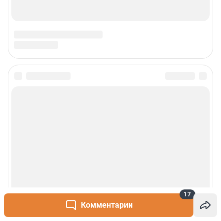
Политика и власть, бизнес и недвижимость, дороги и автомобили,
финансы и работа, город и развлечения — вот только некоторые из тем,
которые освещает ведущее петербургское сетевое общественно-
политическое издание. Санкт-Петербург читает «Фонтанку»! Наша
аудитория — лидеры бизнеса и политики, чиновники, десятки тысяч
горожан.
Пользовательское соглашение
Политика обработки персональных данных
Правила использования материалов сайта
Политика использования cookies
Рекомендательные системы
Деятельность в сфере ИТ
Руководство пользователя
Наши награды
© 2000-2026 Фонтанка.Ру
Свидетельство Роскомнадзора ЭЛ № ФС 77-66333 от 14.07.2016
© ООО «Интернет Технологии»
17
Комментарии