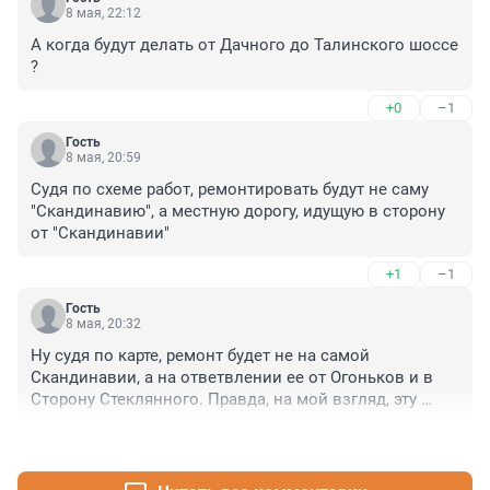
8 мая, 22:12
А когда будут делать от Дачного до Талинского шоссе 
?
+0
–1
Гость
8 мая, 20:59
Судя по схеме работ, ремонтировать будут не саму 
"Скандинавию", а местную дорогу, идущую в сторону 
от "Скандинавии"
+1
–1
Гость
8 мая, 20:32
Ну судя по карте, ремонт будет не на самой 
Скандинавии, а на ответвлении ее от Огоньков и в 
Сторону Стеклянного. Правда, на мой взгляд, эту 
дорогу надо не ремонтировать, а строить заново. 
+8
–0
Грузовики собственников карьеров,раположенных 
вдоль нее, своими мега перегрузами превратили ее в 
месево из асфальта, камней и мусора.