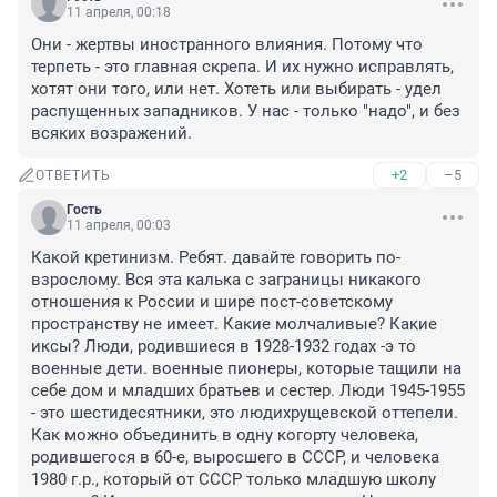
11 апреля, 00:18
Они - жертвы иностранного влияния. Потому что 
терпеть - это главная скрепа. И их нужно исправлять, 
хотят они того, или нет. Хотеть или выбирать - удел 
распущенных западников. У нас - только "надо", и без 
всяких возражений.
+2
–5
ОТВЕТИТЬ
Гость
11 апреля, 00:03
Какой кретинизм. Ребят. давайте говорить по-
взрослому. Вся эта калька с заграницы никакого 
отношения к России и шире пост-советскому 
пространству не имеет. Какие молчаливые? Какие 
иксы? Люди, родившиеся в 1928-1932 годах -э то 
военные дети. военные пионеры, которые тащили на 
себе дом и младших братьев и сестер. Люди 1945-1955 
- это шестидесятники, это людихрущевской оттепели. 
Как можно объединить в одну когорту человека, 
родившегося в 60-е, выросшего в СССР, и человека 
1980 г.р., который от СССР только младшую школу 