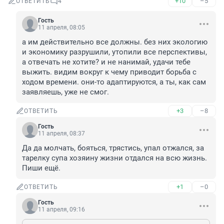
+10
–5
ОТВЕТИТЬ
4
Гость
11 апреля, 08:05
а им действительно все должны. без них экологию 
и экономику разрушили, утопили все перспективы, 
а отвечать не хотите? и не нанимай, удачи тебе 
выжить. видим вокруг к чему приводит борьба с 
ходом времени. они-то адаптируются, а ты, как сам 
заявляешь, уже не смог.
+3
–8
ОТВЕТИТЬ
Гость
11 апреля, 08:37
Да да молчать, бояться, трястись, упал отжался, за 
тарелку супа хозяину жизни отдался на всю жизнь.

Пиши ещё.
+1
–0
ОТВЕТИТЬ
Гость
11 апреля, 09:16