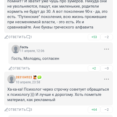
помнит? И хватит уже чушь про зумеров. Никуда они 
не увольняются, пашут, как миленькие, родители 
кормить не будут до 30. А вот поколение 90-х - да, это 
есть. "Путинские" поколения, всю жизнь прожившие 
при несменяемой власти, - это есть. Их и 
сравнивайте. Ане буквы греческого алфавита
+53
–2
ОТВЕТИТЬ
1
Гость
11 апреля, 12:06
Гость, Молодец, согласен
+2
–0
ОТВЕТИТЬ
283104923
10 апреля, 23:58
Ха-ха-ха! Психолог через строчку советует обращаться 
к психологу:))) И лучше к дорогому. Хоть пометьте 
материал, как рекламный
+64
–2
ОТВЕТИТЬ
3