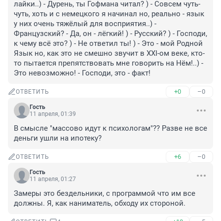
лайки..) - Дурень, ты Гофмана читал? ) - Совсем чуть-
чуть, хоть и с немецкого я начинал но, реально - язык 
у них очень тяжёлый для восприятия..) - 
Французский? - Да, он - лёгкий! ) - Русский? ) - Господи, 
к чему всё это? ) - Не ответил ты! ) - Это - мой Родной 
Язык но, как это не смешно звучит в ХХI-ом веке, кто-
то пытается препятствовать мне говорить на Нём!..) - 
Это невозможно! - Господи, это - факт!
+0
–0
ОТВЕТИТЬ
Гость
11 апреля, 01:39
В смысле "массово идут к психологам"?? Разве не все 
деньги ушли на ипотеку?
+6
–0
ОТВЕТИТЬ
Гость
11 апреля, 01:27
Замеры это бездельники, с программой что им все 
должны. Я, как наниматель, обходу их стороной.