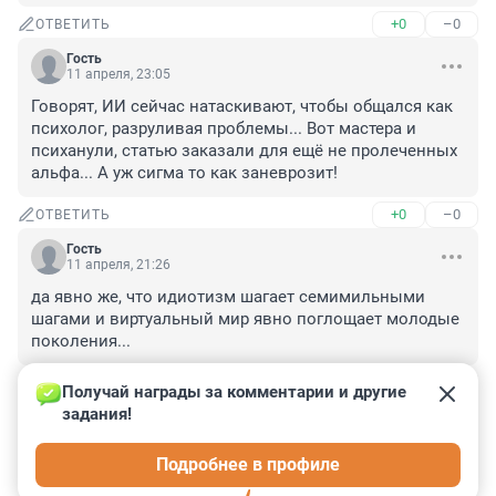
+0
–0
ОТВЕТИТЬ
Гость
11 апреля, 23:05
Говорят, ИИ сейчас натаскивают, чтобы общался как 
психолог, разруливая проблемы... Вот мастера и 
психанули, статью заказали для ещё не пролеченных 
альфа... А уж сигма то как заневрозит!
+0
–0
ОТВЕТИТЬ
Гость
11 апреля, 21:26
да явно же, что идиотизм шагает семимильными 
шагами и виртуальный мир явно поглощает молодые 
поколения...
+0
–0
ОТВЕТИТЬ
Получай награды за комментарии и другие 
задания!
Гость
11 апреля, 17:29
Подробнее в профиле
По такому "эксперту" психушка плачет.