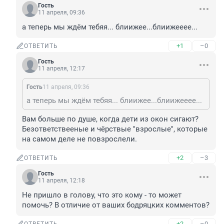
Гость
11 апреля, 09:36
а теперь мы ждём тебяя... блиижее...блиижееее...
+1
–0
ОТВЕТИТЬ
Гость
11 апреля, 12:17
Гость
11 апреля, 09:36
а теперь мы ждём тебяя... блиижее...блиижееее...
Вам больше по душе, когда дети из окон сигают?

Безответствееные и чёрствые "взрослые", которые 
на самом деле не повзрослели.
+2
–3
ОТВЕТИТЬ
Гость
11 апреля, 12:18
Не пришло в голову, что это кому - то может 
помочь? В отличие от ваших бодряцких комментов?
+2
–0