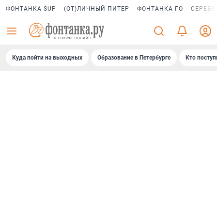
ФОНТАНКА SUP
(ОТ)ЛИЧНЫЙ ПИТЕР
ФОНТАНКА ГО
СЕРЕБР
Куда пойти на выходных
Образование в Петербурге
Кто поступ