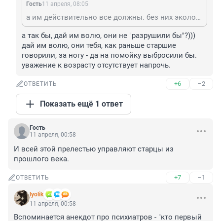
Гость
11 апреля, 08:05
а им действительно все должны. без них экологию и экономику разрушили, утопили все перспективы, а отвечать не хотите? и не нанимай, удачи тебе выжить. видим вокруг к чему приводит борьба с ходом времени. они-то адаптируются, а ты, как сам заявляешь, уже не смог.
а так бы, дай им волю, они не "разрушили бы"?))) 
дай им волю, они тебя, как раньше старшие 
говорили, за ногу - да на помойку выбросили бы. 
уважение к возрасту отсутствует напрочь.
+6
–2
ОТВЕТИТЬ
Показать ещё 1 ответ
Гость
11 апреля, 00:58
И всей этой прелестью управляют старцы из 
прошлого века.
+7
–1
ОТВЕТИТЬ
lyolik
11 апреля, 00:58
Вспоминается анекдот про психиатров - "кто первый 