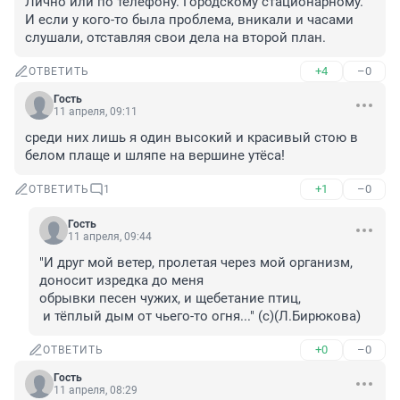
Лично или по телефону. Городскому стационарному. 
И если у кого-то была проблема, вникали и часами 
слушали, отставляя свои дела на второй план.
+4
–0
ОТВЕТИТЬ
Гость
11 апреля, 09:11
среди них лишь я один высокий и красивый стою в 
белом плаще и шляпе на вершине утёса!
+1
–0
ОТВЕТИТЬ
1
Гость
11 апреля, 09:44
"И друг мой ветер, пролетая через мой организм, 

доносит изредка до меня 

обрывки песен чужих, и щебетание птиц,

 и тёплый дым от чьего-то огня..." (с)(Л.Бирюкова)
+0
–0
ОТВЕТИТЬ
Гость
11 апреля, 08:29