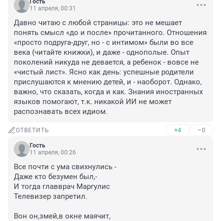
Гость
11 апреля, 00:31
Давно читаю с любой страницы: это не мешает 
понять смысл «до и после» прочитанного. Отношения 
«просто подруга-друг, но - с интимом» были во все 
века (читайте книжки), и даже - однополые. Опыт 
поколений никуда не девается, а ребенок - вовсе не 
«чистый лист». Ясно как день: успешные родители 
прислушаются к мнению детей, и - наоборот. Однако, 
важно, что сказать, когда и как. Знания иностранных 
языков помогают, т.к. никакой ИИ не может 
распознавать всех идиом.
+4
–0
ОТВЕТИТЬ
Гость
11 апреля, 00:26
Все почти с ума свихнулись -

Даже кто безумен был,-

И тогда главврач Маргулис

Телевизер запретил.

Вон он,змей,в окне маячит,
