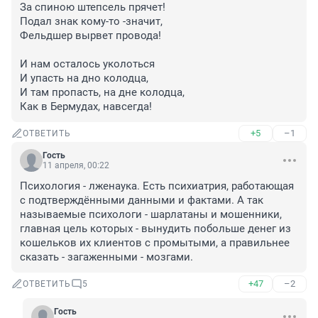
За спиною штепсель прячет!

Подал знак кому-то -значит,

Фельдшер вырвет провода!

И нам осталось уколоться

И упасть на дно колодца,

И там пропасть, на дне колодца,

Как в Бермудах, навсегда!
+5
–1
ОТВЕТИТЬ
Гость
11 апреля, 00:22
Психология - лженаука. Есть психиатрия, работающая 
с подтверждёнными данными и фактами. А так 
называемые психологи - шарлатаны и мошенники, 
главная цель которых - вынудить побольше денег из 
кошельков их клиентов с промытыми, а правильнее 
сказать - загаженными - мозгами.
+47
–2
ОТВЕТИТЬ
5
Гость