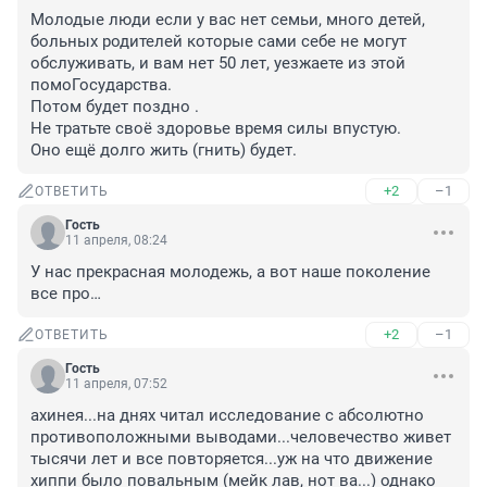
Молодые люди если у вас нет семьи, много детей, 
больных родителей которые сами себе не могут 
обслуживать, и вам нет 50 лет, уезжаете из этой 
помоГосударства.

Потом будет поздно .

Не тратьте своё здоровье время силы впустую.

Оно ещё долго жить (гнить) будет.
+2
–1
ОТВЕТИТЬ
Гость
11 апреля, 08:24
У нас прекрасная молодежь, а вот наше поколение 
все про…
+2
–1
ОТВЕТИТЬ
Гость
11 апреля, 07:52
ахинея...на днях читал исследование с абсолютно 
противоположными выводами...человечество живет 
тысячи лет и все повторяется...уж на что движение 
хиппи было повальным (мейк лав, нот ва...) однако 