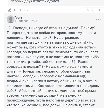
первых двух ответах сдулся
+5
–1
ОТВЕТИТЬ
Гость
11 апреля, 02:28
- ? - Господи, никогда об этом я не думал! - Почему? - 
Говорю же, что не любил историю, поэтому, все эти 
деления.. - Ненастоящие? - Ну да, реально - 
притянутые за уши и, не затрагивающие сути! - Но, 
может быть, хоть что-то в этих наблюдениях есть? - 
Господи, во-первых, раз уж "психиатр", то описывает - 
патологичные случаи, а не системные, поэтому, либо 
ты - психиатр, либо, всё же - психолог! ) - Разве 
совмещать нельзя? ) - Ну да, можно ещё немного 
шить..) - Почему так сложно с тобой общий язык 
найти? - Господи, наоборот, с нормальными(!) 
людьми, очень легко я нахожу общий язык, а вот.. с 
формалистами.. - Как эталон формалиста ты видишь 
себе? - Абсолютный нытик, мамкин сын, всё время 
требует каких-нибудь дотаций, не важно их 
происхождение, пусть налоговая дерёт со всех всё, 
что только можно и, все должны любить и, ставить 