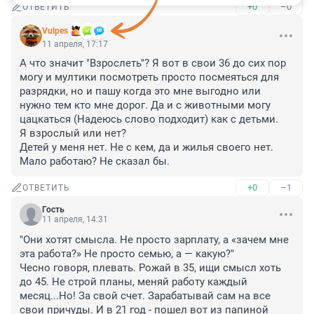
+0
–0
ОТВЕТИТЬ
Vulpes
11 апреля, 17:17
А что значит "Взрослеть"? Я вот в свои 36 до сих пор 
могу и мултики посмотреть просто посмеяться для 
разрядки, но и пашу когда это мне выгодно или 
нужно тем кто мне дорог. Да и с животными могу 
цацкаться (Надеюсь слово подходит) как с детьми.

Я взрослый или нет?

Детей у меня нет. Не с кем, да и жилья своего нет. 
Мало работаю? Не сказал бы.
+0
–1
ОТВЕТИТЬ
Гость
11 апреля, 14:31
"Они хотят смысла. Не просто зарплату, а «зачем мне 
эта работа?» Не просто семью, а — какую?" 

Чесно говоря, плевать. Рожай в 35, ищи смысл хоть 
до 45. Не строй планы, меняй работу каждый 
месяц...Но! За свой счет. Зарабатывай сам на все 
свои причуды. И в 21 год - пошел вот из папиной 