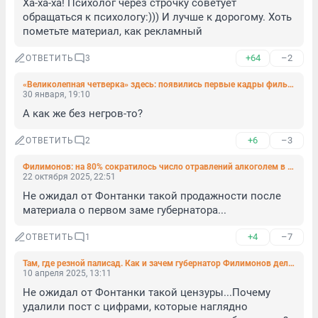
Ха-ха-ха! Психолог через строчку советует 
обращаться к психологу:))) И лучше к дорогому. Хоть 
пометьте материал, как рекламный
+64
–2
ОТВЕТИТЬ
3
«Великолепная четверка» здесь: появились первые кадры фильмов о The Beatles с главными героями
30 января, 19:10
А как же без негров-то?
+6
–3
ОТВЕТИТЬ
2
Филимонов: на 80% сократилось число отравлений алкоголем в Вологодской области
22 октября 2025, 22:51
Не ожидал от Фонтанки такой продажности после 
материала о первом заме губернатора...
+4
–7
ОТВЕТИТЬ
1
Там, где резной палисад. Как и зачем губернатор Филимонов делает из Вологодчины «место силы Русского мира»
10 апреля 2025, 13:11
Не ожидал от Фонтанки такой цензуры...Почему 
удалили пост с цифрами, которые наглядно 