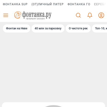
ФОНТАНКА SUP
(ОТ)ЛИЧНЫЙ ПИТЕР
ФОНТАНКА ГО
СЕРЕБР
Фонтан на Неве
40 млн за парковку
О чистоте рек
Топ-10, 