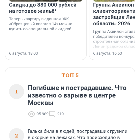
Скидка до 880 000 рублей
Группа Аквилон 
на готовое жильё*
клиентоориентир
застройщик Лени
Теперь квартиру в сданном ЖК
области» 2026
«Образцовый квартал 14» можно
купить со специальной скидкой.
Группа Аквилон стала 
победителей конкурса 
строительная организа
Ленинградской области 
номинации «Самый
6 августа, 18:00
6 августа, 16:50
клиентоориентированн
застройщик Ленинград
области».
ТОП 5
Погибшие и пострадавшие. Что
1
известно о взрыве в центре
Москвы
95 989
219
Галька била в людей, пострадавших грузили
2
в скорые на лежаках. Что происходило в