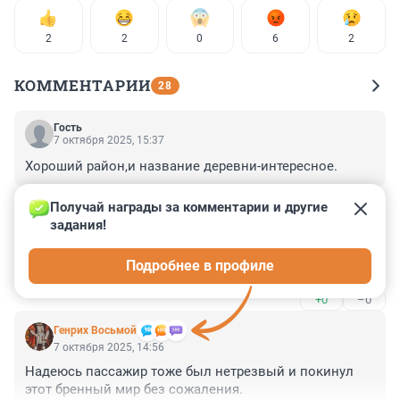
2
2
0
6
2
КОММЕНТАРИИ
28
Гость
7 октября 2025, 15:37
Хороший район,и название деревни-интересное.
+0
–0
Получай награды за комментарии и другие 
задания!
Гость
7 октября 2025, 15:35
Подробнее в профиле
Вск как обычно, до безобразия....
+0
–0
Генрих Восьмой
7 октября 2025, 14:56
Надеюсь пассажир тоже был нетрезвый и покинул 
этот бренный мир без сожаления.