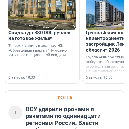
Скидка до 880 000 рублей
Группа Аквилон 
на готовое жильё*
клиентоориентир
застройщик Лени
Теперь квартиру в сданном ЖК
области» 2026
«Образцовый квартал 14» можно
купить со специальной скидкой.
Группа Аквилон стала 
победителей конкурса 
строительная организа
Ленинградской области 
номинации «Самый
6 августа, 18:00
6 августа, 16:50
клиентоориентированн
застройщик Ленинград
области».
ТОП 5
ВСУ ударили дронами и
1
ракетами по одиннадцати
регионам России. Власти