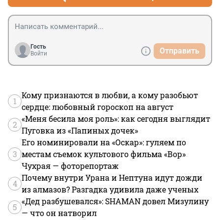
Гость
Отправить
Войти
Кому признаются в любви, а кому разобьют
1
сердце: любовный гороскоп на август
«Меня бесила моя роль»: как сегодня выглядит
2
Пуговка из «Папиных дочек»
Его номинировали на «Оскар»: гуляем по
3
местам съемок культового фильма «Вор»
Чухрая — фоторепортаж
Почему внутри Урана и Нептуна идут дожди
4
из алмазов? Разгадка удивила даже ученых
«Дед разбушевался»: SHAMAN довел Мизулину
5
— что он натворил