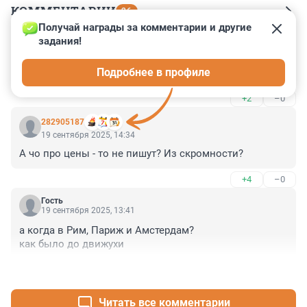
КОММЕНТАРИИ
26
Получай награды за комментарии и другие 
задания!
Гость
19 сентября 2025, 14:58
Подробнее в профиле
Там цены космические, кто летает то
+2
–0
282905187
19 сентября 2025, 14:34
А чо про цены - то не пишут? Из скромности?
+4
–0
Гость
19 сентября 2025, 13:41
а когда в Рим, Париж и Амстердам?

как было до движухи
+7
–0
Читать все комментарии