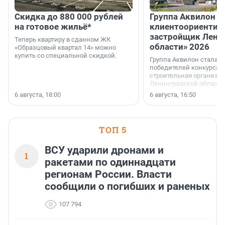
Скидка до 880 000 рублей
Группа Аквилон 
на готовое жильё*
клиентоориентир
застройщик Лени
Теперь квартиру в сданном ЖК
области» 2026
«Образцовый квартал 14» можно
купить со специальной скидкой.
Группа Аквилон стала 
победителей конкурса 
строительная организа
Ленинградской области 
номинации «Самый
6 августа, 18:00
6 августа, 16:50
клиентоориентированн
застройщик Ленинград
области».
ТОП 5
ВСУ ударили дронами и
1
ракетами по одиннадцати
регионам России. Власти
сообщили о погибших и раненых
107 794