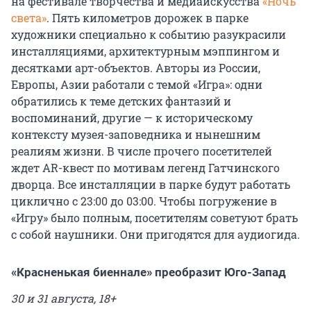
на фестивале творчества и медиаискусства
«Ночь
света»
. Пять километров дорожек в парке
художники специально к событию разукрасили
инсталляциями, архитектурным мэппингом и
десятками арт-объектов. Авторы из России,
Европы, Азии работали с темой «Игра»: одни
обратились к теме детских фантазий и
воспоминаний, другие — к историческому
контексту музея-заповедника и нынешним
реалиям жизни. В числе прочего посетителей
ждет AR-квест по мотивам легенд Гатчинского
дворца. Все инсталляции в парке будут работать
циклично с 23:00 до 03:00. Чтобы погружение в
«Игру» было полным, посетителям советуют брать
с собой наушники. Они пригодятся для аудиогида.
«Красненькая биеннале» преобразит Юго-Запад
30 и 31 августа, 18+