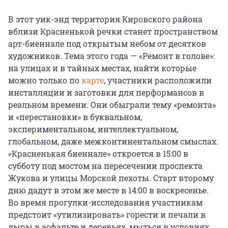
В этот уик-энд территория Кировского района
вблизи Красненькой речки станет пространством
арт-биеннале под открытым небом от десятков
художников. Тема этого года — «Ремонт в голове»:
на улицах и в тайных местах, найти которые
можно только по
карте
, участники расположили
инсталляции и заготовки для перформансов в
реальном времени. Они обыграли тему «ремонта»
и «перестановки» в буквальном,
экспериментальном, интеллектуальном,
глобальном, даже межконтинентальном смыслах.
«Красненькая биеннале» откроется в 15:00 в
субботу под мостом на пересечении проспекта
Жукова и улицы Морской пехоты. Старт второму
дню дадут в этом же месте в 14:00 в воскресенье.
Во время прогулки-исследования участникам
предстоит «утилизировать» горести и печали в
дыры в асфальте и деревьях, мыться в условиях