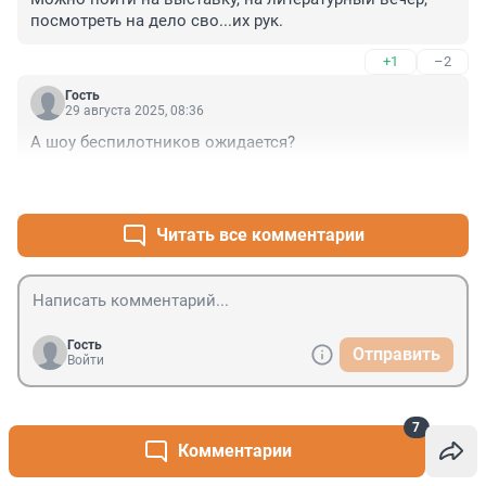
посмотреть на дело сво...их рук.
+1
–2
Гость
29 августа 2025, 08:36
А шоу беспилотников ожидается?
+4
–4
Читать все комментарии
Гость
Отправить
Войти
7
Кому признаются в любви, а кому разобьют
Комментарии
1
сердце: любовный гороскоп на август