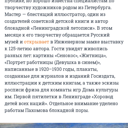
публике, но хорошо известна специалистам по
творчеству художников родом из Петербурга.
Мастер — блестящий иллюстратор, один из
создателей советской детской книги и автор
блокадной «Ленинградской летописи». В этом
месяце к его творчеству обращается Русский
музей и
открывает
в Инженерном замке выставку
к 125-летию автора. Гости увидят живопись
разных лет: картины «Сенокос», «Житница»,
«Портрет работницы (Девушка в синем)»,
написанные в 1920–1930 годы, плакаты,
созданные для журналов и изданий Госиздата,
иллюстрации к детским книгам, а также эскизы
росписи фриза для комнаты игр Дома культуры
им. Первой
пятилетки в Ленинграде «Хоровод
детей всех наций». Отдельное внимание уделено
работам Пахомова блокадной поры.