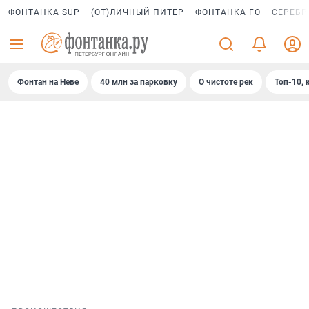
ФОНТАНКА SUP
(ОТ)ЛИЧНЫЙ ПИТЕР
ФОНТАНКА ГО
СЕРЕБР
Фонтан на Неве
40 млн за парковку
О чистоте рек
Топ-10, 