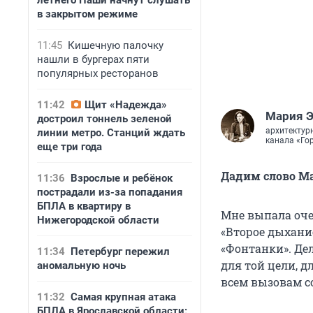
летнего Паши начнут слушать
в закрытом режиме
11:45
Кишечную палочку
нашли в бургерах пяти
популярных ресторанов
11:42
Щит «Надежда»
Мария 
достроил тоннель зеленой
архитектур
линии метро. Станций ждать
канала «Гор
еще три года
Дадим слово М
11:36
Взрослые и ребёнок
пострадали из-за попадания
БПЛА в квартиру в
Мне выпала оче
Нижегородской области
«Второе дыхание
«Фонтанки». Дел
11:34
Петербург пережил
для той цели, 
аномальную ночь
всем вызовам с
11:32
Самая крупная атака
БПЛА в Ярославской области: