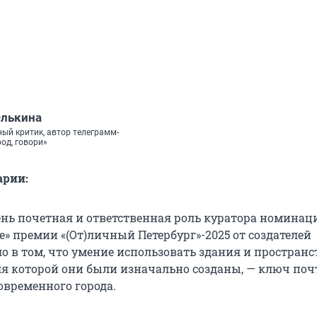
Элькина
ный критик, автор телеграмм-
од, говори»
арии:
нь почетная и ответственная роль куратора номинац
» премии «(От)личный Петербург»-2025 от создателей
о в том, что умение использовать здания и пространс
для которой они были изначально созданы, — ключ поч
овременного города.