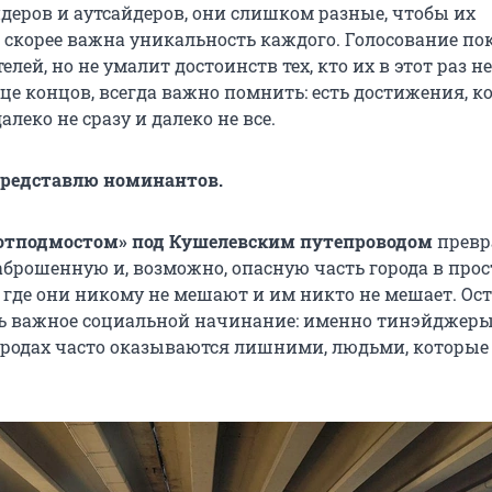
идеров и аутсайдеров, они слишком разные, чтобы их
т скорее важна уникальность каждого. Голосование по
лей, но не умалит достоинств тех, кто их в этот раз не
це концов, всегда важно помнить: есть достижения, к
алеко не сразу и далеко не все.
представлю номинантов.
потподмостом» под Кушелевским путепроводом
превр
заброшенную и, возможно, опасную часть города в про
, где они никому не мешают и им никто не мешает. Ос
ь важное социальной начинание: именно тинэйджеры
родах часто оказываются лишними, людьми, которые 