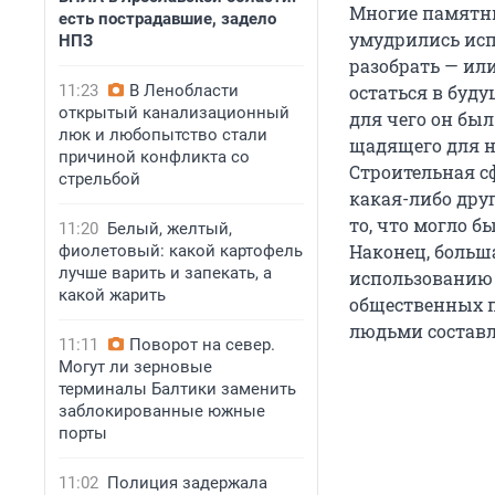
Многие памятни
есть пострадавшие, задело
умудрились исп
НПЗ
разобрать — ил
11:23
В Ленобласти
остаться в буду
открытый канализационный
для чего он был
люк и любопытство стали
щадящего для на
причиной конфликта со
Строительная с
стрельбой
какая-либо дру
то, что могло б
11:20
Белый, желтый,
Наконец, больш
фиолетовый: какой картофель
лучше варить и запекать, а
использованию 
какой жарить
общественных п
людьми составл
11:11
Поворот на север.
Могут ли зерновые
терминалы Балтики заменить
заблокированные южные
порты
11:02
Полиция задержала