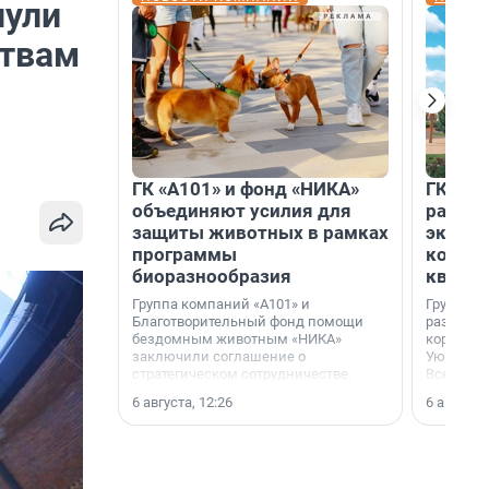
нули
ствам
ГК «А101» и фонд «НИКА»
ГК «КВ
объединяют усилия для
разреш
защиты животных в рамках
эксплу
программы
компл
биоразнообразия
кварта
Группа компаний «А101» и
Группа к
Благотворительный фонд помощи
разрешен
бездомным животным «НИКА»
корпуса 
заключили соглашение о
Уютный к
стратегическом сотрудничестве.
Всеволо
Ленингра
6 августа, 12:26
6 августа,