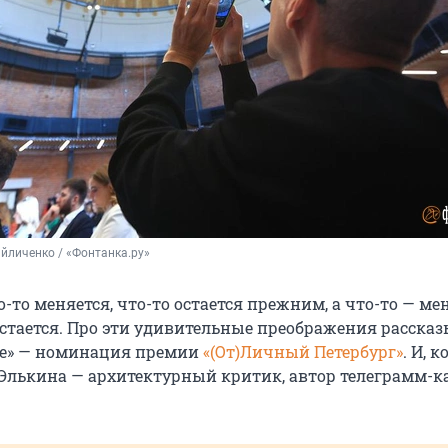
йличенко / «Фонтанка.ру»
о-то меняется, что-то остается прежним, а что-то — ме
стается. Про эти удивительные преображения рассказ
ие» — номинация премии
«(От)Личный Петербург»
. И, к
Элькина — архитектурный критик, автор телеграмм-к