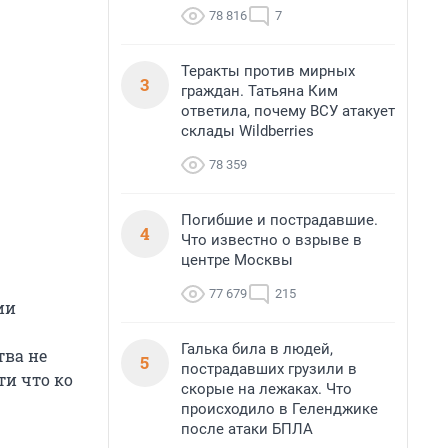
78 816
7
Теракты против мирных
3
граждан. Татьяна Ким
ответила, почему ВСУ атакует
склады Wildberries
78 359
Погибшие и пострадавшие.
4
Что известно о взрыве в
центре Москвы
77 679
215
ии
Галька била в людей,
тва не
5
пострадавших грузили в
ти что ко
скорые на лежаках. Что
происходило в Геленджике
после атаки БПЛА