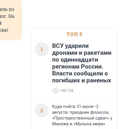
ель по
ог. На
й
овь!
ТОП 5
ВСУ ударили
1
дронами и ракетами
по одиннадцати
регионам России.
Власти сообщили о
погибших и раненых
102 718
Куда пойти 31 июля–2
2
августа: праздник флоксов,
«Пространственный сдвиг» у
Манежа и «Музыка мира»