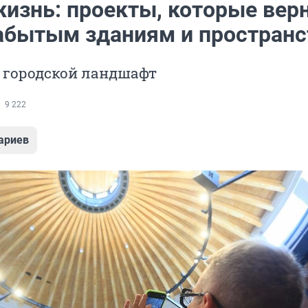
жизнь: проекты, которые вер
абытым зданиям и простран
 городской ландшафт
9 222
ариев