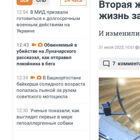
Все
СПБ
24 часа
Вторая 
12:54
В МИД призвали
жизнь з
готовиться к долгосрочным
военным действиям на
Украине
И изменили
12:43
Обвиняемый в
31 июля 2025, 10:01
убийстве на Луначарского
рассказал, как отправил
7
коммент
покойника в бега
12:34
В Башкортостане
байкерша солидного возраста
попалась пьяной за рулем
советского мотоцикла
12:30
Ученые показали, как
выглядят первые в мире
гипоаллергенные собаки