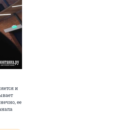
няется и
ывает
онечно, ее
анала