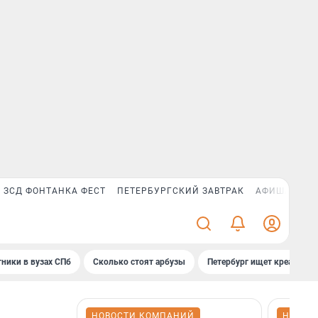
ЗСД ФОНТАНКА ФЕСТ
ПЕТЕРБУРГСКИЙ ЗАВТРАК
АФИША PLUS
ники в вузах СПб
Сколько стоят арбузы
Петербург ищет креатив
НОВОСТИ КОМПАНИЙ
НОВОС