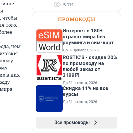
стиане
70 114
бы
, чтобы
ПРОМОКОДЫ
я того,
Интернет в 180+
более
странах мира без
роуминга и сим-карт
ода, чем
До 31 декабря, 2026
ически:
ROSTIC'S - скидка 20%
ользу.
по промокоду на
ому
любой заказ от
ие в них
3199₽!
ежду
До 31 августа, 2026
Скидка 11% на все
 мира.
курсы
До 31 августа, 2026
Все промокоды