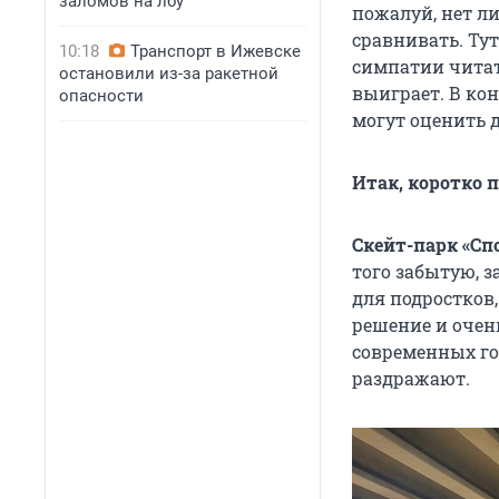
заломов на лбу
пожалуй, нет л
сравнивать. Ту
10:18
Транспорт в Ижевске
симпатии читате
остановили из-за ракетной
выиграет. В кон
опасности
могут оценить д
Итак, коротко 
Скейт-парк «С
того забытую, 
для подростков
решение и очен
современных го
раздражают.