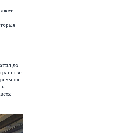
кажет
оторые
атил до
странство
троумное
 в
всех