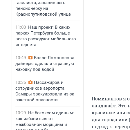
газелиста, задавившего
пенсионерку на
Краснопутиловской улице
11:00
Наш проект: В каких
парках Петербурга больше
всего расходуют мобильного
интернета
10:49
Возле Ломоносова
дайверы сделали страшную
находку под водой
10:36
Пассажиров и
сотрудников аэропорта
Самары эвакуировали из-за
Номинантов я о
ракетной опасности
ландшафт. Это 
красивые или с
10:29
Не ботоксом единым:
как избавиться от
для города или
межбровной морщины и
подход к переп