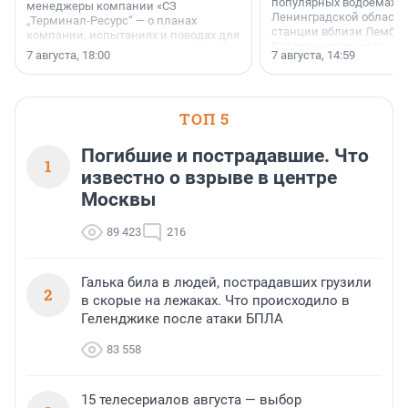
популярных водоёмах
менеджеры компании «СЗ
Ленинградской области
„Терминал-Ресурс“ — о планах
станции вблизи Лембол
компании, испытаниях и поводах для
Раздолинского озёр, а 
осторожного оптимизма.
7 августа, 18:00
7 августа, 14:59
недалеко от Большого Т
водопада.
ТОП 5
Погибшие и пострадавшие. Что
1
известно о взрыве в центре
Москвы
89 423
216
Галька била в людей, пострадавших грузили
2
в скорые на лежаках. Что происходило в
Геленджике после атаки БПЛА
83 558
15 телесериалов августа — выбор