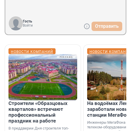
Гость
Войти
Отправить
НОВОСТИ КОМПАНИЙ
НОВОСТИ КОМПАНИ
Строители «Образцовых
На водоёмах Лен
кварталов» встречают
заработали новы
профессиональный
станции МегаФон
праздник на работе
Инженеры МегаФона ус
телеком-оборудование 
В преддверии Дня строителя топ-