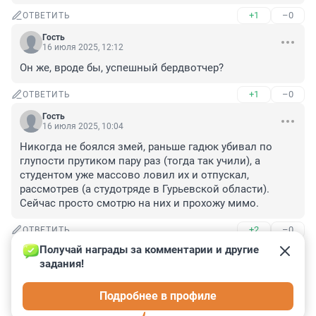
+1
–0
ОТВЕТИТЬ
Гость
16 июля 2025, 12:12
Он же, вроде бы, успешный бердвотчер?
+1
–0
ОТВЕТИТЬ
Гость
16 июля 2025, 10:04
Никогда не боялся змей, раньше гадюк убивал по 
глупости прутиком пару раз (тогда так учили), а 
студентом уже массово ловил их и отпускал, 
рассмотрев (а студотряде в Гурьевской области). 
Сейчас просто смотрю на них и прохожу мимо.
+2
–0
ОТВЕТИТЬ
Получай награды за комментарии и другие 
Гость
16 июля 2025, 09:09
задания!
а мне помогает стакан беленькой до встречи и стакан 
Подробнее в профиле
после