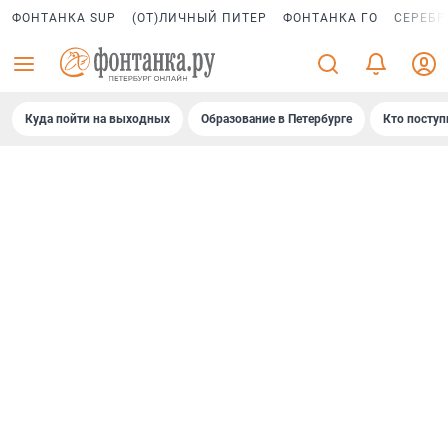
ФОНТАНКА SUP
(ОТ)ЛИЧНЫЙ ПИТЕР
ФОНТАНКА ГО
СЕРЕБР
Куда пойти на выходных
Образование в Петербурге
Кто поступ