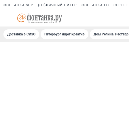
ФОНТАНКА SUP
(ОТ)ЛИЧНЫЙ ПИТЕР
ФОНТАНКА ГО
СЕРЕБР
Доставка в СИЗО
Петербург ищет креатив
Дом Репина. Реставр