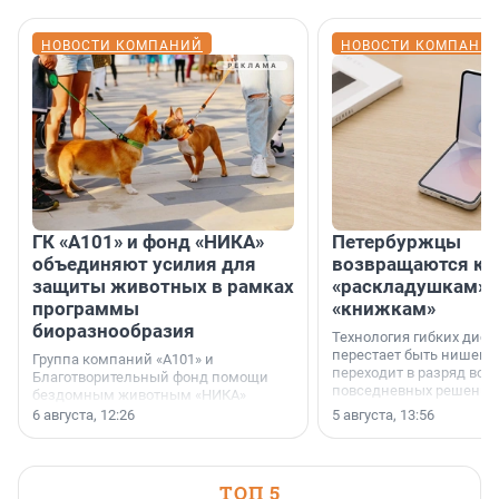
НОВОСТИ КОМПАНИЙ
НОВОСТИ КОМПАНИ
ГК «А101» и фонд «НИКА»
Петербуржцы
объединяют усилия для
возвращаются к
защиты животных в рамках
«раскладушкам» 
программы
«книжкам»
биоразнообразия
Технология гибких дисп
перестает быть нишевы
Группа компаний «А101» и
переходит в разряд вос
Благотворительный фонд помощи
повседневных решений
бездомным животным «НИКА»
заключили соглашение о
6 августа, 12:26
5 августа, 13:56
стратегическом сотрудничестве.
ТОП 5