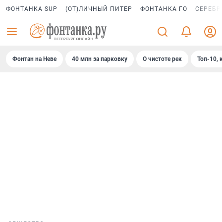
ФОНТАНКА SUP
(ОТ)ЛИЧНЫЙ ПИТЕР
ФОНТАНКА ГО
СЕРЕБР
Фонтан на Неве
40 млн за парковку
О чистоте рек
Топ-10, 