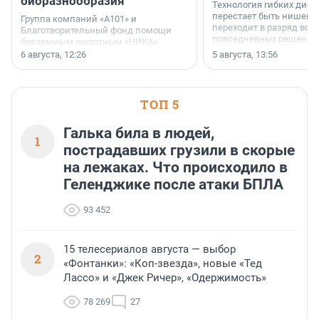
биоразнообразия
Технология гибких дисп
перестает быть нишевы
Группа компаний «А101» и
переходит в разряд вос
Благотворительный фонд помощи
повседневных решений
бездомным животным «НИКА»
заключили соглашение о
6 августа, 12:26
5 августа, 13:56
стратегическом сотрудничестве.
ТОП 5
Галька била в людей,
1
пострадавших грузили в скорые
на лежаках. Что происходило в
Геленджике после атаки БПЛА
93 452
15 телесериалов августа — выбор
2
«Фонтанки»: «Коп-звезда», новые «Тед
Лассо» и «Джек Ричер», «Одержимость»
78 269
27