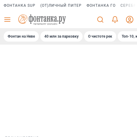
ФОНТАНКА SUP
(ОТ)ЛИЧНЫЙ ПИТЕР
ФОНТАНКА ГО
СЕРЕБР
Фонтан на Неве
40 млн за парковку
О чистоте рек
Топ-10, 