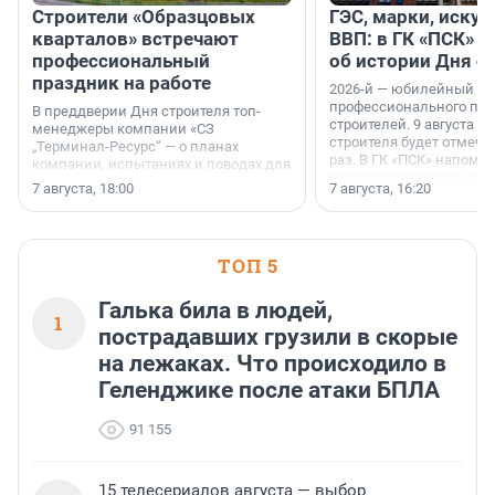
Строители «Образцовых
ГЭС, марки, искус
кварталов» встречают
ВВП: в ГК «ПСК» р
профессиональный
об истории Дня с
праздник на работе
2026-й — юбилейный го
профессионального пр
В преддверии Дня строителя топ-
строителей. 9 августа 2
менеджеры компании «СЗ
строителя будет отмечат
„Терминал-Ресурс“ — о планах
раз. В ГК «ПСК» напомни
компании, испытаниях и поводах для
появился праздник и к
осторожного оптимизма.
7 августа, 18:00
7 августа, 16:20
поменялась роль строит
ТОП 5
Галька била в людей,
1
пострадавших грузили в скорые
на лежаках. Что происходило в
Геленджике после атаки БПЛА
91 155
15 телесериалов августа — выбор