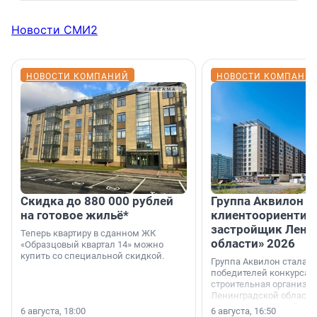
Новости СМИ2
НОВОСТИ КОМПАНИЙ
НОВОСТИ КОМПАНИ
Скидка до 880 000 рублей
Группа Аквилон 
на готовое жильё*
клиентоориентир
застройщик Лени
Теперь квартиру в сданном ЖК
области» 2026
«Образцовый квартал 14» можно
купить со специальной скидкой.
Группа Аквилон стала 
победителей конкурса 
строительная организа
Ленинградской области 
номинации «Самый
6 августа, 18:00
6 августа, 16:50