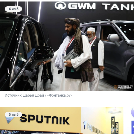
4 из 5
Источник: 
Дарья Драй / «Фонтанка.ру»
5 из 5