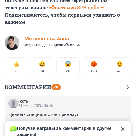
Больше новостей в нашем официальном
телеграм-канале
«Фонтанка SPB online»
.
Подписывайтесь, чтобы первыми узнавать о
важном.
Мотовилова Анна
корреспондент отдела «Власть»
8
24
20
173
43
КОММЕНТАРИИ
78
Гость
21 июня 2025, 05:45
Ценных специалистов привезут
+0
–0
Получай награды за комментарии и другие 
задания!
Гость