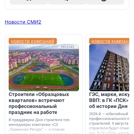
Новости СМИ2
НОВОСТИ КОМПАНИЙ
НОВОСТИ КОМПАНИ
Строители «Образцовых
ГЭС, марки, искус
кварталов» встречают
ВВП: в ГК «ПСК» р
профессиональный
об истории Дня с
праздник на работе
2026-й — юбилейный го
профессионального пр
В преддверии Дня строителя топ-
строителей. 9 августа 2
менеджеры компании «СЗ
строителя будет отмечат
„Терминал-Ресурс“ — о планах
раз. В ГК «ПСК» напомни