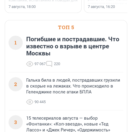
компании, испытаниях и поводах для
появился праздник и к
осторожного оптимизма.
7 августа, 18:00
7 августа, 16:20
поменялась роль строит
ТОП 5
Погибшие и пострадавшие. Что
1
известно о взрыве в центре
Москвы
97 067
220
Галька била в людей, пострадавших грузили
2
в скорые на лежаках. Что происходило в
Геленджике после атаки БПЛА
90 445
15 телесериалов августа — выбор
3
«Фонтанки»: «Коп-звезда», новые «Тед
Лассо» и «Джек Ричер», «Одержимость»