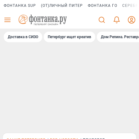
ФОНТАНКА SUP
(ОТ)ЛИЧНЫЙ ПИТЕР
ФОНТАНКА ГО
СЕРЕБР
Доставка в СИЗО
Петербург ищет креатив
Дом Репина. Реставр