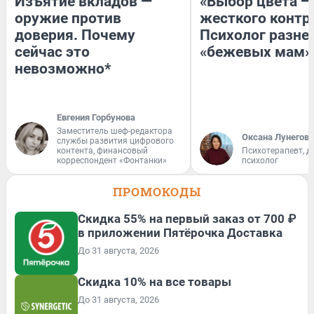
Изъятие вкладов —
«Выбор цвета —
оружие против
жесткого контр
доверия. Почему
Психолог разне
сейчас это
«бежевых мам»
невозможно*
Евгения Горбунова
Заместитель шеф-редактора
Оксана Лунегова
службы развития цифрового
контента, финансовый
Психотерапевт, д
корреспондент «Фонтанки»
психолог
ПРОМОКОДЫ
Скидка 55% на первый заказ от 700 ₽
в приложении Пятёрочка Доставка
До 31 августа, 2026
Скидка 10% на все товары
До 31 августа, 2026