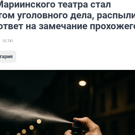
Мариинского театра стал
том уголовного дела, распыл
ответ на замечание прохожег
10 741
тария