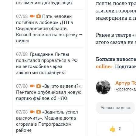
незаменим для худеющих
ленты после тр
жители говорили
07/08
Пять человек
намордника и п
погибли в лобовом ДТП в
Свердловской области.
Ранее в театре 
Renault вылетел на встречку —
видео
этого сезона не
07/08
Гражданин Литвы
Больше новост
попытался прорваться в РФ
online»
. Подпис
на автомобиле через
закрытый погранпункт
Артур Т
07/08
«Вы это видели?»:
корреспонд
Пентагон опубликовал новую
партию файлов об НЛО
Уголовное дело
07/08
«Водитель успел
выскочить». Машина дотла
сгорела в Петроградском
2
районе