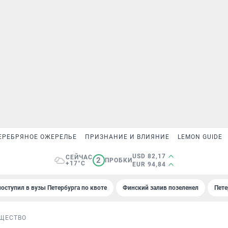
ЕРЕБРЯНОЕ ОЖЕРЕЛЬЕ
ПРИЗНАНИЕ И ВЛИЯНИЕ
LEMON GUIDE
USD 82,17
СЕЙЧАС
2
ПРОБКИ
+17°C
EUR 94,84
поступил в вузы Петербурга по квоте
Финский залив позеленел
Пете
ЩЕСТВО