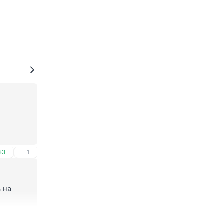
+3
–1
на 
+2
–3