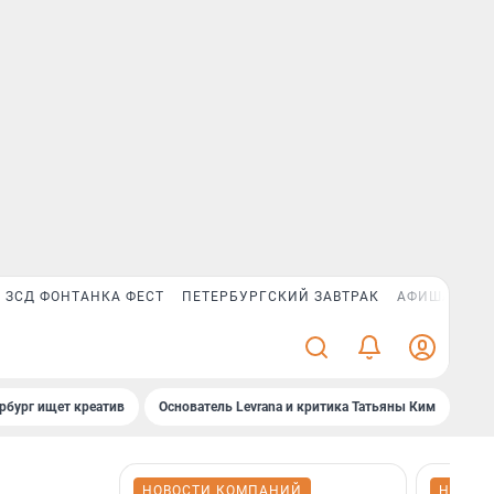
ЗСД ФОНТАНКА ФЕСТ
ПЕТЕРБУРГСКИЙ ЗАВТРАК
АФИША PLUS
рбург ищет креатив
Основатель Levrana и критика Татьяны Ким
Зач
НОВОСТИ КОМПАНИЙ
НОВОС