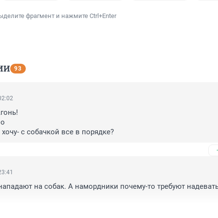
ыделите фрагмент и нажмите Ctrl+Enter
ИИ
93
02:02
онь! 

 

 хочу- с собачкой все в порядке?
23:41
нападают на собак. А намордники почему-то требуют надевать 