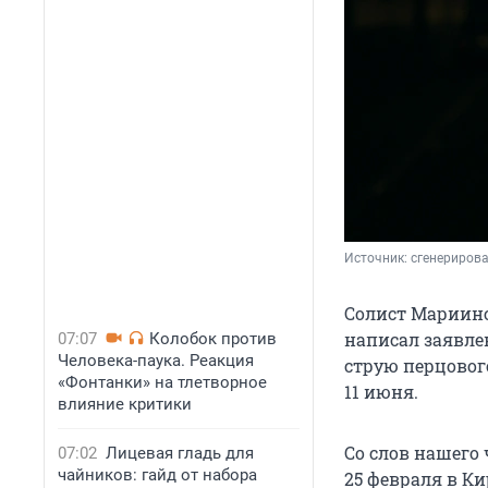
Источник: 
сгенериров
Солист Мариинс
написал заявле
07:07
Колобок против
Человека-паука. Реакция
струю перцового
«Фонтанки» на тлетворное
11 июня
.
влияние критики
Со слов нашего
07:02
Лицевая гладь для
чайников: гайд от набора
25 февраля
в Ки