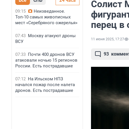
Все
СПБ
24 часа
Солист 
09:15
Неизведанное.
фигуран
Топ-10 самых живописных
перец в 
мест «Серебряного ожерелья»
07:43
Москву атакуют дроны
11 июня 2025, 17:27
ВСУ
93
коммен
07:33
Почти 400 дронов ВСУ
атаковали ночью 15 регионов
России. Есть пострадавшие
07:12
На Ильском НПЗ
начался пожар после налета
дронов. Есть пострадавшие