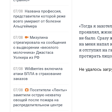
странно»
07/08
Названа профессия,
представители которой реже
всего умирают от болезни
«Тогда я захоте
Альцгеймера
проявлял, жизни
07/08
Мизулина
не было. Сразу
отреагировала на сообщения
на меня напал 
о выдворении «веселого
я отступил на 
молочника» Джастаса
протирать лицо 
Уолкера из РФ
07/08
Wildberries включила
Не удалось загр
атаки БПЛА в страхование
заказов
07/08
Посетители «Ленты»
заметили острую нехватку
овощей после пожара на
распределительном центре