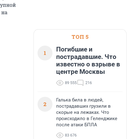
рупной
 на
ТОП 5
Погибшие и
1
пострадавшие. Что
известно о взрыве в
центре Москвы
89 555
216
Галька била в людей,
2
пострадавших грузили в
скорые на лежаках. Что
происходило в Геленджике
после атаки БПЛА
83 676