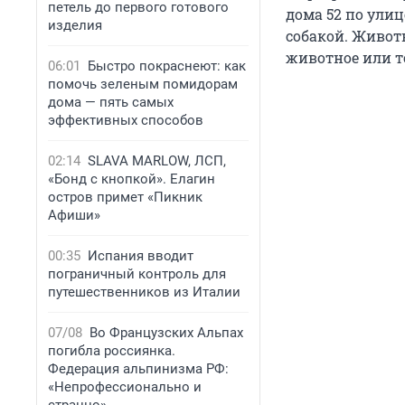
петель до первого готового
дома 52
по улиц
изделия
собакой. Животн
животное или то
06:01
Быстро покраснеют: как
помочь зеленым помидорам
дома — пять самых
эффективных способов
02:14
SLAVA MARLOW, ЛСП,
«Бонд с кнопкой». Елагин
остров примет «Пикник
Афиши»
00:35
Испания вводит
пограничный контроль для
путешественников из Италии
07/08
Во Французских Альпах
погибла россиянка.
Федерация альпинизма РФ:
«Непрофессионально и