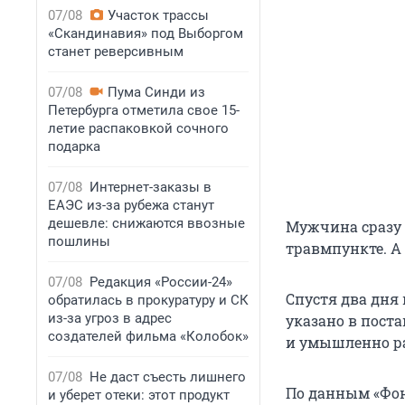
07/08
Участок трассы
«Скандинавия» под Выборгом
станет реверсивным
07/08
Пума Синди из
Петербурга отметила свое 15-
летие распаковкой сочного
подарка
07/08
Интернет-заказы в
ЕАЭС из-за рубежа станут
дешевле: снижаются ввозные
Мужчина сразу 
пошлины
травмпункте. А
07/08
Редакция «России-24»
Спустя два дня 
обратилась в прокуратуру и СК
из-за угроз в адрес
указано в пост
создателей фильма «Колобок»
и умышленно р
07/08
Не даст съесть лишнего
По данным «Фон
и уберет отеки: этот продукт