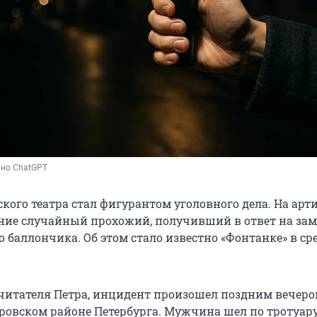
ано ChatGPT
кого театра стал фигурантом уголовного дела. На арт
ние случайный прохожий, получивший в ответ на за
 баллончика. Об этом стало известно «Фонтанке» в сре
 читателя Петра, инцидент произошел поздним вечер
ровском районе Петербурга. Мужчина шел по тротуару