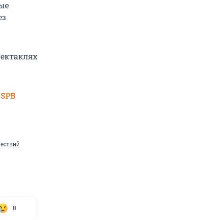
ые
ез
пектаклях
 SPB
шествий
8