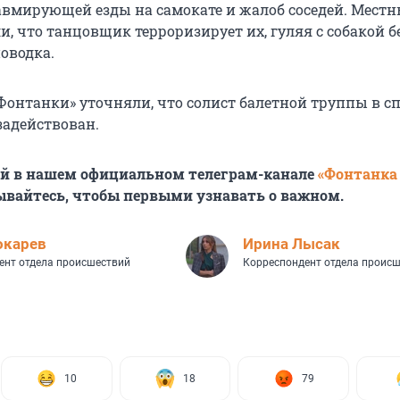
авмирующей езды на самокате и жалоб соседей. Местн
, что танцовщик терроризирует их, гуляя с собакой б
оводка.
«Фонтанки» уточняли, что солист балетной труппы в с
 задействован.
ей в нашем официальном телеграм-канале
«Фонтанка
ывайтесь, чтобы первыми узнавать о важном.
окарев
Ирина Лысак
ент отдела происшествий
Корреспондент отдела проис
10
18
79