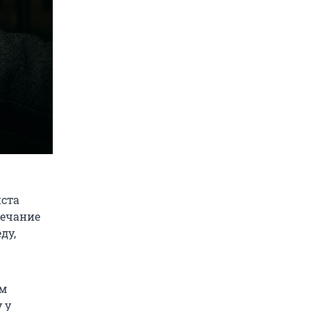
иста
мечание
ду,
ом
 у