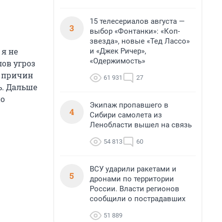
15 телесериалов августа —
3
выбор «Фонтанки»: «Коп-
звезда», новые «Тед Лассо»
 я не
и «Джек Ричер»,
«Одержимость»
лов угроз
х причин
61 931
27
ь. Дальше
но
Экипаж пропавшего в
4
Сибири самолета из
Ленобласти вышел на связь
54 813
60
ВСУ ударили ракетами и
5
дронами по территории
России. Власти регионов
сообщили о пострадавших
51 889