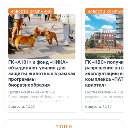
НОВОСТИ КОМПАНИЙ
НОВОСТИ КОМПАНИ
ГК «А101» и фонд «НИКА»
ГК «КВС» получил
объединяют усилия для
разрешение на вв
защиты животных в рамках
эксплуатацию кор
программы
комплекса «ПАТИ
биоразнообразия
квартал»
Группа компаний «А101» и
Группа компаний «КВС»
Благотворительный фонд помощи
разрешение на ввод в 
бездомным животным «НИКА»
корпуса № 2 жилого про
заключили соглашение о
Уютный квартал», расп
6 августа, 12:26
6 августа, 12:15
стратегическом сотрудничестве.
Всеволожском районе
Ленинградской области
ТОП 5