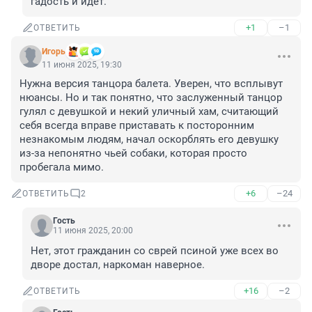
гадость и идет.
+1
–1
ОТВЕТИТЬ
Игoрь
11 июня 2025, 19:30
Нужна версия танцора балета. Уверен, что всплывут 
нюансы. Но и так понятно, что заслуженный танцор 
гулял с девушкой и некий уличный хам, считающий 
себя всегда вправе приставать к посторонним 
незнакомым людям, начал оскорблять его девушку 
из-за непонятно чьей собаки, которая просто 
пробегала мимо.
+6
–24
ОТВЕТИТЬ
2
Гость
11 июня 2025, 20:00
Нет, этот гражданин со сврей псиной уже всех во 
дворе достал, наркоман наверное.
+16
–2
ОТВЕТИТЬ