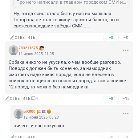
Про него написали в главном городском СМИ и он стал звездой.
Ну, тогда ясно, стало быть у нас на маршала 
Говорова не только живут артисты балета, но и 
свежевзошедшие звёзды СМИ......
+0
–0
ОТВЕТИТЬ
283211675
11 июня 2025, 21:05
Собака никого не укусила, о чем вообще разговор. 
Поводок должен быть конечно, за намордник 
смотреть надо какая порода, если не внесена в 
список потенциально опасных пород, а там а списке 
12 пород, то можно без намордника
+8
–15
ОТВЕТИТЬ
4
ЫХ000
12 июня 2025, 00:23
ничего, и вас покусают.
+5
–1
ОТВЕТИТЬ