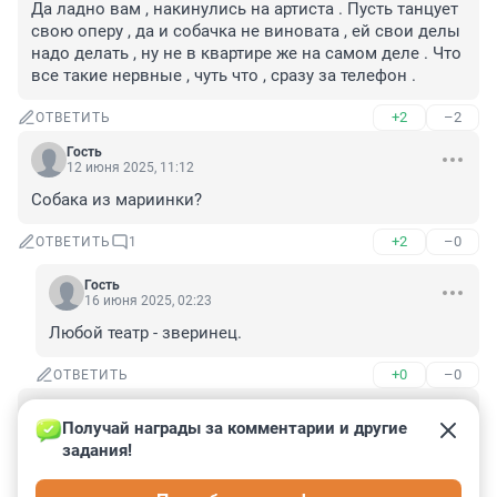
Да ладно вам , накинулись на артиста . Пусть танцует 
свою оперу , да и собачка не виновата , ей свои делы 
надо делать , ну не в квартире же на самом деле . Что 
все такие нервные , чуть что , сразу за телефон .
+2
–2
ОТВЕТИТЬ
Гость
12 июня 2025, 11:12
Собака из мариинки?
+2
–0
ОТВЕТИТЬ
1
Гость
16 июня 2025, 02:23
Любой театр - зверинец.
+0
–0
ОТВЕТИТЬ
Гость
12 июня 2025, 08:25
Получай награды за комментарии и другие 
задания!
"и начал обильно протирать лицо снегом», — 
рассказал Петр."
