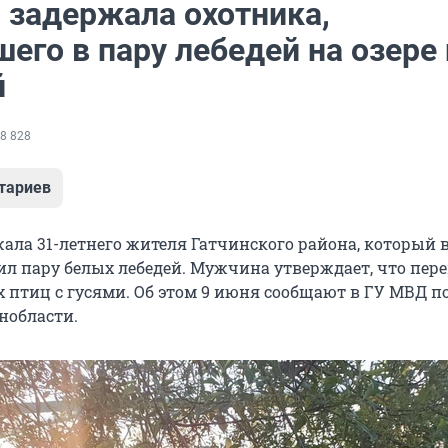
 задержала охотника,
его в пару лебедей на озере
й
8 828
тариев
ала 31-летнего жителя Гатчинского района, который 
ил пару белых лебедей. Мужчина утверждает, что пер
птиц с гусями. Об этом 9 июня сообщают в ГУ МВД п
нобласти.