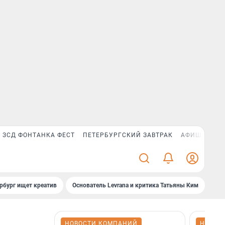
ЗСД ФОНТАНКА ФЕСТ
ПЕТЕРБУРГСКИЙ ЗАВТРАК
АФИША PLUS
рбург ищет креатив
Основатель Levrana и критика Татьяны Ким
Зач
НОВОСТИ КОМПАНИЙ
НОВОС