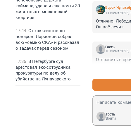
пенсионерке держать
каймана, удава и еще почти 30
Барон Чупакаб
животных в московской
11 июня 2025, 
квартире
Отлично. Лебедин
Он всё лечит.
17:44
От хоккеистов до
поваров: Ларионов собрал
всю «семью СКА» и рассказал
Гость
о задачах перед сезоном
10 июня 2025, 
Отправить в сро
17:36
В Петербурге суд
арестовал экс-сотрудника
прокуратуры по делу об
убийстве на Луначарского
Гость
Войти