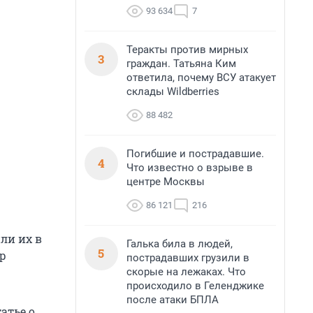
93 634
7
Теракты против мирных
3
граждан. Татьяна Ким
ответила, почему ВСУ атакует
склады Wildberries
88 482
Погибшие и пострадавшие.
4
Что известно о взрыве в
центре Москвы
86 121
216
ли их в
Галька била в людей,
5
р
пострадавших грузили в
скорые на лежаках. Что
происходило в Геленджике
после атаки БПЛА
атье о