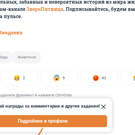
ельных, забавных и невероятных историй из мира ж
рам-канале
ЗвероПятница
. Подписывайтесь, будем вм
а пульсе.
Киндеева
бедь
Животное
2
9
43
ыделите фрагмент и нажмите Ctrl+Enter
ай награды за комментарии и другие задания!
Подробнее в профиле
ИИ
69