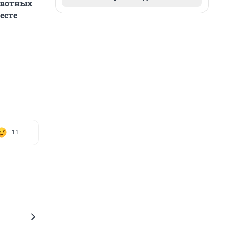
ивотных
есте
11