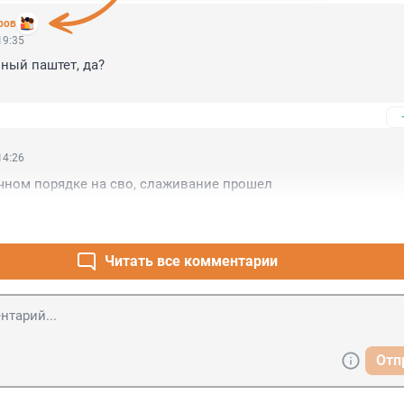
ров
19:35
ый паштет, да? 

14:26
чном порядке на сво, слаживание прошел
Читать все комментарии
Отп