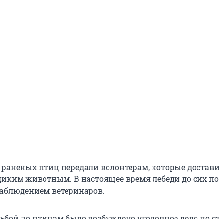
о раненых птиц передали волонтерам, которые достави
иким животным. В настоящее время лебеди до сих по
наблюдением ветеринаров.
льбой по птицам было возбуждено уголовное дело по ст