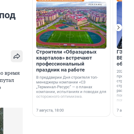
 под
Строители «Образцовых
ГЭС, м
кварталов» встречают
ВВП: в
профессиональный
об ист
праздник на работе
2026-й —
во время
професси
В преддверии Дня строителя топ-
епутал
строителе
менеджеры компании «СЗ
строителя
о
„Терминал-Ресурс“ — о планах
раз. В ГК
компании, испытаниях и поводах для
появился
осторожного оптимизма.
поменяла
7 августа, 18:00
7 августа,