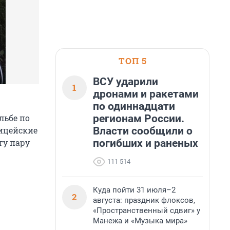
ТОП 5
ВСУ ударили
1
дронами и ракетами
по одиннадцати
регионам России.
льбе по
Власти сообщили о
лицейские
погибших и раненых
гу пару
111 514
Куда пойти 31 июля–2
2
августа: праздник флоксов,
«Пространственный сдвиг» у
Манежа и «Музыка мира»