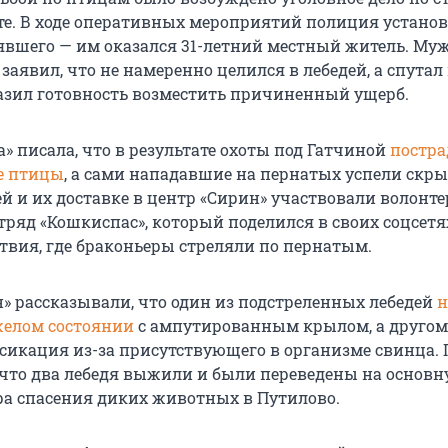
те. В ходе оперативных мероприятий полиция устано
явшего — им оказался 31-летний местный житель. Му
заявил, что не намеренно целился в лебедей, а спутал 
азил готовность возместить причиненный ущерб.
» писала, что в результате охоты под Гатчиной
постра
е птицы
, а сами нападавшие на пернатых успели скры
й и их доставке в центр «Сирин» участвовали волонте
ряд «Кошкиспас», который поделился в своих соцсетя
твия, где браконьеры стреляли по пернатым.
н» рассказывали, что один из подстреленных лебедей
н
желом состоянии
с ампутированным крылом, а другом
сикация из-за присутствующего в организме свинца.
, что два лебедя выжили и были переведены на основ
а спасения диких животных в Путилово.