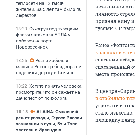
теплосети на 12 тысяч
незаконной охо
жителей. За 5 лет там было 40
личность стрел
дефектов
признал вину и 
гусями. Он выр
18:33
Сухогруз под турецким
флагом атакован БПЛА у
побережья порта
Ранее «Фонтанка
Новороссийск
краснокнижны
спасении лебеде
18:26
Реанимобиль и
спасательный от
машина Роспотребнадзора не
поделили дорогу в Гатчине
места происшес
18:22
Хотите понять человека,
В центре «Сири
посмотрите, что он сажает на
в стабильно тя
даче: тест от психолога
угрожать инток
18:18
AI-AINA: Смольный
стало известно
режет расходы, Героев России
площадку центр
зачислили в вузы, Бу и Тяпа
улетели в Ирландию