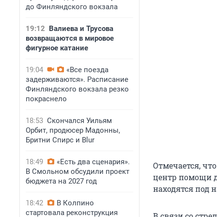
до Финляндского вокзала
19:12
Валиева и Трусова
возвращаются в мировое
фигурное катание
19:04
«Все поезда
задерживаются». Расписание
Финляндского вокзала резко
покраснело
18:53
Скончался Уильям
Орбит, продюсер Мадонны,
Бритни Спирс и Blur
18:49
«Есть два сценария».
Отмечается, чт
В Смольном обсудили проект
центр помощи д
бюджета на 2027 год
находятся под 
18:42
В Колпино
стартовала реконструкция
В связи со стре