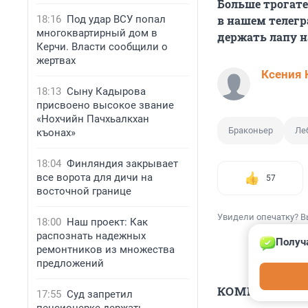
Больше трогат
18:16
Под удар ВСУ попал
в нашем телег
многоквартирный дом в
держать лапу н
Керчи. Власти сообщили о
жертвах
Ксения 
18:13
Сыну Кадырова
присвоено высокое звание
«Нохчийн Пачхьалкхан
Браконьер
Ле
къонах»
18:04
Финляндия закрывает
все ворота для дичи на
57
восточной границе
Увидели опечатку? В
18:00
Наш проект: Как
распознать надежных
Получ
ремонтников из множества
предложений
КОММЕНТАР
17:55
Суд запретил