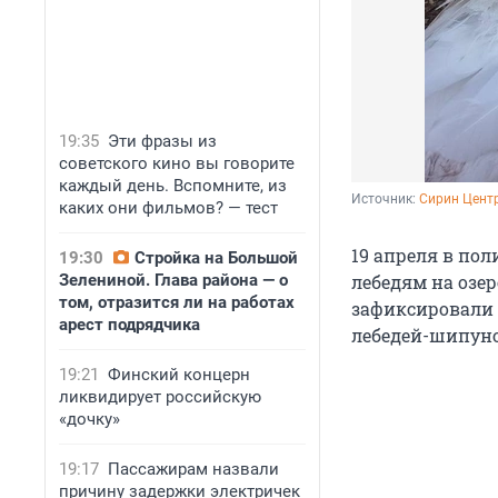
19:35
Эти фразы из
советского кино вы говорите
каждый день. Вспомните, из
Источник: 
Сирин Цент
каких они фильмов? — тест
19 апреля в по
19:30
Стройка на Большой
Зелениной. Глава района — о
лебедям на озе
том, отразится ли на работах
зафиксировали 
арест подрядчика
лебедей-шипуно
19:21
Финский концерн
ликвидирует российскую
«дочку»
19:17
Пассажирам назвали
причину задержки электричек