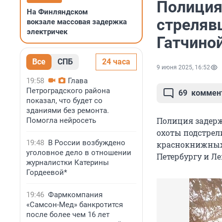
Полиция
На Финляндском
стрелявш
вокзале массовая задержка
электричек
Гатчино
Все
СПБ
24 часа
9 июня 2025, 16:52
19:58
Глава
Петроградского района
69
коммен
показал, что будет со
зданиями без ремонта.
Полиция задерж
Помогла нейросеть
охоты подстрел
19:48
В России возбуждено
краснокнижных 
уголовное дело в отношении
Петербургу и Ле
журналистки Катерины
Гордеевой*
19:46
Фармкомпания
«Самсон-Мед» банкротится
после более чем 16 лет