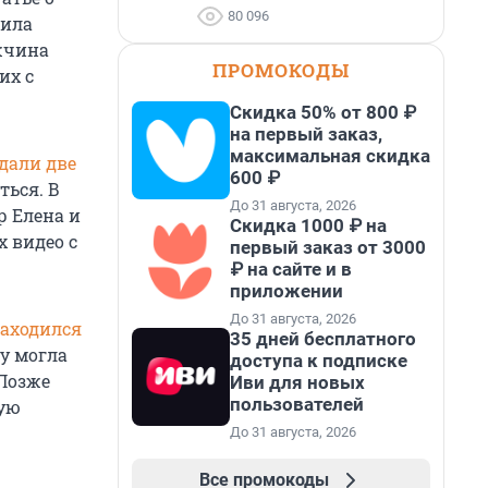
80 096
вила
жчина
ПРОМОКОДЫ
их с
Скидка 50% от 800 ₽
на первый заказ,
максимальная скидка
дали две
600 ₽
ться. В
До 31 августа, 2026
р Елена и
Скидка 1000 ₽ на
х видео с
первый заказ от 3000
₽ на сайте и в
приложении
До 31 августа, 2026
аходился
35 дней бесплатного
у могла
доступа к подписке
 Позже
Иви для новых
пользователей
ную
До 31 августа, 2026
Все промокоды