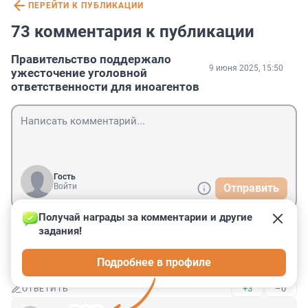
ПЕРЕЙТИ К ПУБЛИКАЦИИ
73 комментария к публикации
Правительство поддержало
9 июня 2025, 15:50
ужесточение уголовной
ответственности для иноагентов
Гость
Войти
Отправить
Получай награды за комментарии и другие 
задания!
Гость
9 июня 2025, 21:16
Подробнее в профиле
Так скоро и до концлагерей дойдем...
+3
–0
ОТВЕТИТЬ