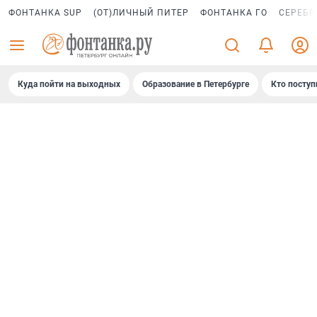
ФОНТАНКА SUP
(ОТ)ЛИЧНЫЙ ПИТЕР
ФОНТАНКА ГО
СЕРЕБР
Куда пойти на выходных
Образование в Петербурге
Кто поступ