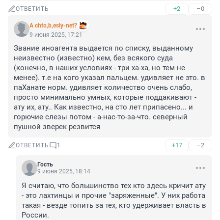
+2
–0
ОТВЕТИТЬ
A chto,b,esly-net?
9 июня 2025, 17:21
Звание иноагента выдается по списку, выданному 
неизвестно (известно) кем, без всякого суда 
(конечно, в наших условиях - три ха-ха, но тем не 
менее). т.е на кого указал пальцем. удивляет не это. в 
паXанате норм. удивляет количество очень слабо, 
просто минимально умных, которые поддакивают - 
ату их, ату.. Как известно, на сто лет припасено... и 
горючие слезы потом - а-нас-то-за-что. северный 
пушной зверек резвится
+17
–2
ОТВЕТИТЬ
1
Гость
9 июня 2025, 18:14
Я считаю, что большинство тех кто здесь кричит ату 
- это лахтинцы и прочие "заряженные". У них работа 
такая - везде топить за тех, кто удерживает власть в 
России. 
