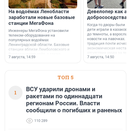
На водоёмах Ленобласти
Девелопер как ар
заработали новые базовые
добрососедства
станции МегаФона
Когда-то дворы были ме
дети играли в казаков-
Инженеры МегаФона установили
до темноты, а взрослые
телеком-оборудование на
новости на лавочках. В 1
популярных водоёмах
традиция почти исчезл
Ленинградской области. Базовые
экономическая нестаби
станции вблизи Лемболовского и
отсутствие ухода за те
Раздолинского озёр, а также
7 августа, 14:59
7 августа, 14:50
сделали своё дело.
недалеко от Большого Тосненского
водопада.
ТОП 5
ВСУ ударили дронами и
1
ракетами по одиннадцати
регионам России. Власти
сообщили о погибших и раненых
110 289