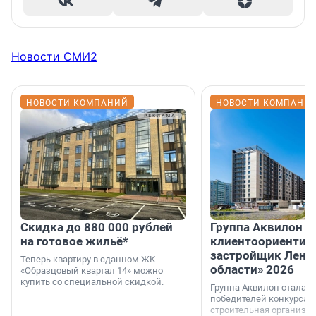
Новости СМИ2
НОВОСТИ КОМПАНИЙ
НОВОСТИ КОМПАНИ
Скидка до 880 000 рублей
Группа Аквилон 
на готовое жильё*
клиентоориентир
застройщик Лени
Теперь квартиру в сданном ЖК
области» 2026
«Образцовый квартал 14» можно
купить со специальной скидкой.
Группа Аквилон стала 
победителей конкурса 
строительная организа