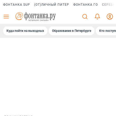
ФОНТАНКА SUP
(ОТ)ЛИЧНЫЙ ПИТЕР
ФОНТАНКА ГО
СЕРЕБР
Куда пойти на выходных
Образование в Петербурге
Кто поступ