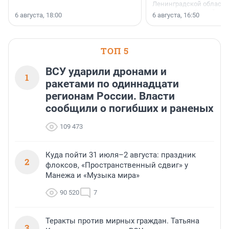
Ленинградской области 
номинации «Самый
6 августа, 18:00
6 августа, 16:50
клиентоориентированн
застройщик Ленинград
области».
ТОП 5
ВСУ ударили дронами и
1
ракетами по одиннадцати
регионам России. Власти
сообщили о погибших и раненых
109 473
Куда пойти 31 июля–2 августа: праздник
2
флоксов, «Пространственный сдвиг» у
Манежа и «Музыка мира»
90 520
7
Теракты против мирных граждан. Татьяна
3