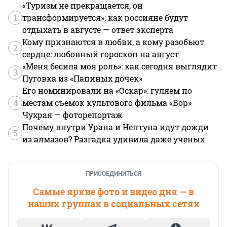
«Туризм не прекращается, он
1
трансформируется»: как россияне будут
отдыхать в августе — ответ эксперта
Кому признаются в любви, а кому разобьют
2
сердце: любовный гороскоп на август
«Меня бесила моя роль»: как сегодня выглядит
3
Пуговка из «Папиных дочек»
Его номинировали на «Оскар»: гуляем по
4
местам съемок культового фильма «Вор»
Чухрая — фоторепортаж
Почему внутри Урана и Нептуна идут дожди
5
из алмазов? Разгадка удивила даже ученых
ПРИСОЕДИНИТЬСЯ
Самые яркие фото и видео дня — в
наших группах в социальных сетях