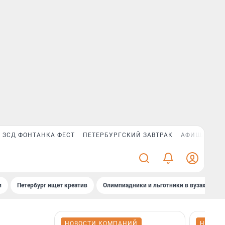
ЗСД ФОНТАНКА ФЕСТ
ПЕТЕРБУРГСКИЙ ЗАВТРАК
АФИША PLUS
и
Петербург ищет креатив
Олимпиадники и льготники в вузах СПб
НОВОСТИ КОМПАНИЙ
НОВОС