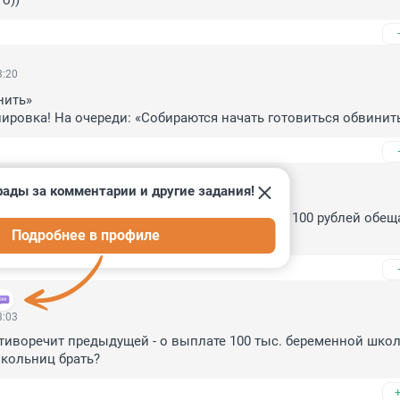
о))
3:20
ить»

ировка! На очереди: «Собираются начать готовиться обвинить
рады за комментарии и другие задания!
3:04
ождаемость возможно, ведь школьницам по 100 рублей обеща
Подробнее в профиле
ия, или я чего-то не поняла
3:03
тиворечит предыдущей - о выплате 100 тыс. беременной школь
школьниц брать?