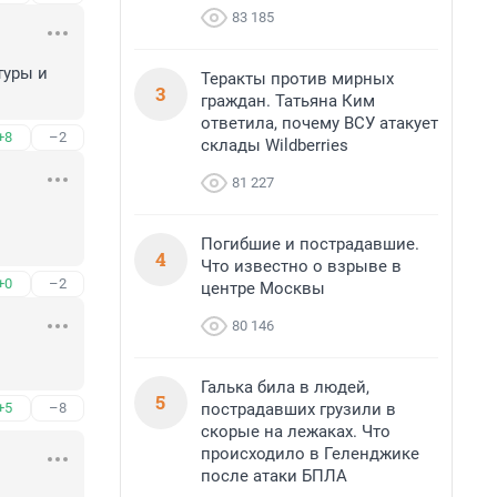
83 185
уры и 
Теракты против мирных
3
граждан. Татьяна Ким
ответила, почему ВСУ атакует
+8
–2
склады Wildberries
81 227
Погибшие и пострадавшие.
4
Что известно о взрыве в
+0
–2
центре Москвы
80 146
Галька била в людей,
5
пострадавших грузили в
+5
–8
скорые на лежаках. Что
происходило в Геленджике
после атаки БПЛА