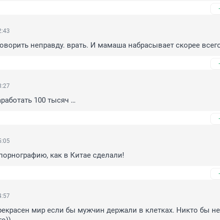
2:43
оворить неправду. врать. И мамаша набрасывает скорее всего
8:27
аработать 100 тысяч …
5:05
порнографию, как в Китае сделали!
4:57
рекрасен мир если бы мужчин держали в клетках. Никто бы не 