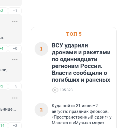
+3
–1
ТОП 5
».
ВСУ ударили
1
+4
–0
дронами и ракетами
по одиннадцати
регионам России.
ли, 
Власти сообщили о
погибших и раненых
+2
–5
105 323
Куда пойти 31 июля–2
2
нице... 
августа: праздник флоксов,
«Пространственный сдвиг» у
Манежа и «Музыка мира»
+14
–3