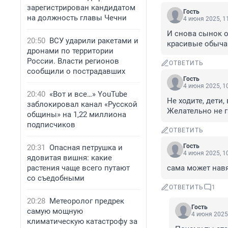
зарегистрирован кандидатом
Гость
на должность главы Чечни
4 июня 2025, 1
И снова сынок о
20:50
ВСУ ударили ракетами и
красивые обычаи
дронами по территории
России. Власти регионов
ОТВЕТИТЬ
сообщили о пострадавших
Гость
4 июня 2025, 1
20:40
«Вот и все…» YouTube
Не ходите, дети,
заблокировал канал «Русской
Желательно не г
общины» на 1,22 миллиона
подписчиков
ОТВЕТИТЬ
Гость
20:31
Опасная петрушка и
4 июня 2025, 1
ядовитая вишня: какие
растения чаще всего путают
сама может нав
со съедобными
ОТВЕТИТЬ
1
20:28
Метеоролог предрек
Гость
самую мощную
4 июня 2025,
климатическую катастрофу за