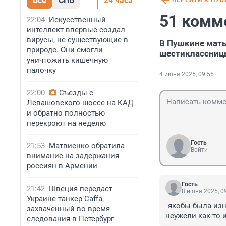
Все
СПБ
24 часа
ПЕРЕЙТИ К ПУ
51 комм
22:04
Искусственный
интеллект впервые создал
вирусы, не существующие в
В Пушкине мать
природе. Они смогли
шестиклассниц
уничтожить кишечную
палочку
4 июня 2025, 09:55
22:00
Съезды с
Левашовского шоссе на КАД
и обратно полностью
перекроют на неделю
Гость
21:53
Матвиенко обратила
Войти
внимание на задержания
россиян в Армении
Гость
21:42
Швеция передаст
8 июня 2025, 0
Украине танкер Caffa,
"якобы была изн
захваченный во время
неужели как-то 
следования в Петербург