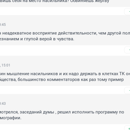
вишь себя на место насильника? Обвиняешь жертву
0:45
 неадекватное восприятие действительности, чем другой пол 
незнанием и глупой верой в чувства.
 15:01
ин мышление насильников и их надо держать в клетках ТК он
бщества, большинство комментаторов как раз тому пример
0:43
отрелся, заседаний думы , решил исполнить программу по 
мографии.