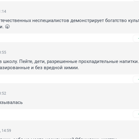
1:14
течественных неспециалистов демонстрирует богатство культ
. 🥱
0:55
 в школу. Пейте, дети, разрешенные прохладительные напитки. 
азированные и без вредной химии.
0:52
язывалась
 14:59