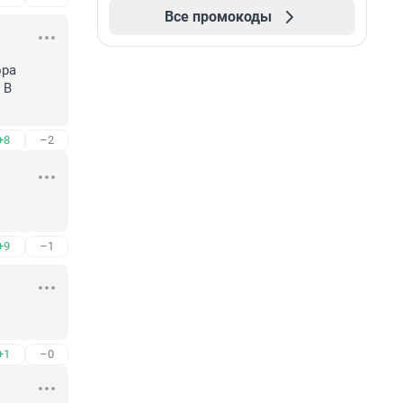
Все промокоды
ра 
В 
.
+8
–2
+9
–1
+1
–0