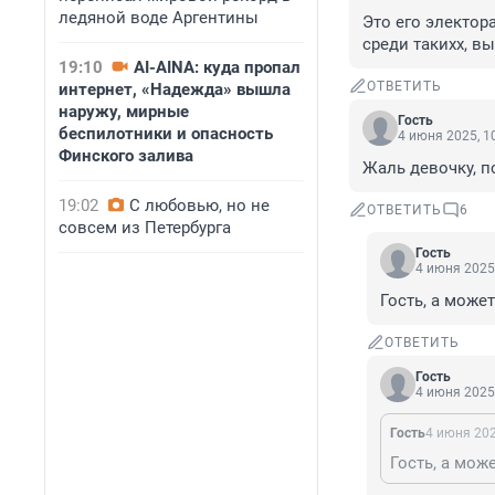
ледяной воде Аргентины
Это его электор
среди такихх, в
19:10
AI-AINA: куда пропал
ОТВЕТИТЬ
интернет, «Надежда» вышла
наружу, мирные
Гость
беспилотники и опасность
4 июня 2025, 1
Финского залива
Жаль девочку, п
19:02
С любовью, но не
ОТВЕТИТЬ
6
совсем из Петербурга
Гость
4 июня 2025,
Гость, а може
ОТВЕТИТЬ
Гость
4 июня 2025,
Гость
4 июня 202
Гость, а мож