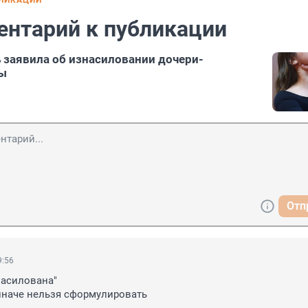
БЛИКАЦИИ
ентарий к публикации
 заявила об изнасиловании дочери-
ы
Отп
9:56
асилована" 

иначе нельзя сформулировать