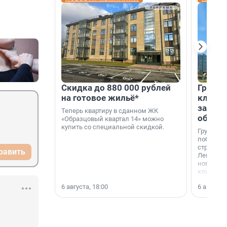
Скидка до 880 000 рублей
Группа
на готовое жильё*
клиен
застро
Теперь квартиру в сданном ЖК
област
«Образцовый квартал 14» можно
купить со специальной скидкой.
Группа А
победите
строител
равить
Ленингра
номинац
клиенто
застройщ
6 августа, 18:00
6 августа,
области»