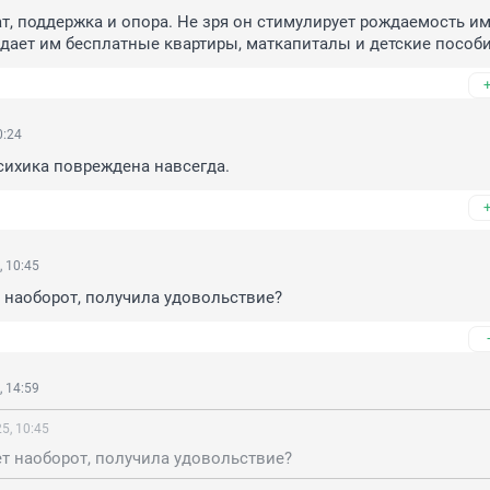
ат, поддержка и опора. Не зря он стимулирует рождаемость им
ыдает им бесплатные квартиры, маткапиталы и детские пособи
0:24
сихика повреждена навсегда.
 10:45
т наоборот, получила удовольствие?
 14:59
5, 10:45
ет наоборот, получила удовольствие?