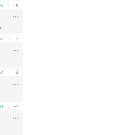
+0
–0
.
+0
–2
+0
–4
+1
–1