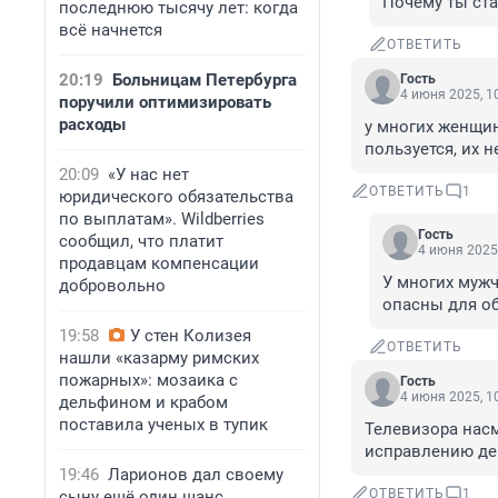
Почему ты ста
последнюю тысячу лет: когда
всё начнется
ОТВЕТИТЬ
20:19
Больницам Петербурга
Гость
4 июня 2025, 1
поручили оптимизировать
расходы
у многих женщин
пользуется, их 
20:09
«У нас нет
ОТВЕТИТЬ
1
юридического обязательства
по выплатам». Wildberries
Гость
сообщил, что платит
4 июня 2025,
продавцам компенсации
У многих мужч
добровольно
опасны для о
19:58
У стен Колизея
ОТВЕТИТЬ
нашли «казарму римских
пожарных»: мозаика с
Гость
4 июня 2025, 1
дельфином и крабом
поставила ученых в тупик
Телевизора насм
исправлению де
19:46
Ларионов дал своему
ОТВЕТИТЬ
1
сыну ещё один шанс