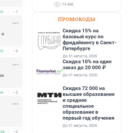
73 456
+2
–1
ПРОМОКОДЫ
Скидка 15% на
и 
базовый курс по
фридайвингу в Санкт-
Петербурге
+2
–3
До 31 августа, 2026
Скидка 10% на один
заказ до 20 000 ₽
До 31 августа, 2026
и 
Скидка 72 000 на
+6
–2
высшее образование
и среднее
специальное
образование в
первый год обучения
До 31 августа, 2026
+24
–2