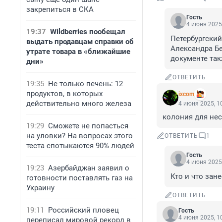
закрепиться в СКА
Гость
4 июня 2025,
19:37
Wildberries пообещал
Петербургский
выдать продавцам справки об
Александра Бе
утрате товара в «ближайшие
документе так
дни»
ОТВЕТИТЬ
19:35
Не только печень: 12
продуктов, в которых
ixcom
действительно много железа
4 июня 2025, 1
колония для нес
19:29
Сможете не попасться
на уловки? На вопросах этого
ОТВЕТИТЬ
1
теста спотыкаются 90% людей
Гость
4 июня 2025,
19:23
Азербайджан заявил о
Кто и что зан
готовности поставлять газ на
Украину
ОТВЕТИТЬ
19:11
Российский пловец
Гость
4 июня 2025, 1
переписал мировой рекорд в