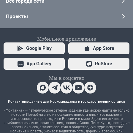
Все города сети
Проекты
Мобильное приложение
Google Play
App Store
App Gallery
RuStore
Мы в соцсетях
Контактные данные для Роскомнадзора и государственных органов
«Фонтанка» — петербургское сетевое издание, где можно найти не только
новости Петербурга, но и последние новости дня, и все важное и
интересное, что происходит в России и в мире. Здесь вы отыщете
наиболее значимые происшествия, новости Санкт-Петербурга, последние
новости бизнеса, а также события в обществе, культуре, искусстве.
Политика и власть, бизнес и недвижимость, дороги и автомобили,