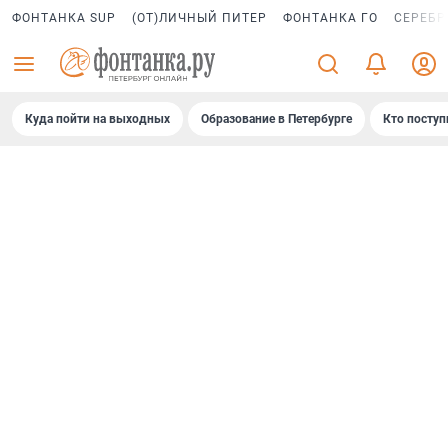
ФОНТАНКА SUP
(ОТ)ЛИЧНЫЙ ПИТЕР
ФОНТАНКА ГО
СЕРЕБР
Куда пойти на выходных
Образование в Петербурге
Кто поступ