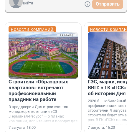
Войти
Отправить
НОВОСТИ КОМПАНИЙ
НОВОСТИ КОМПАНИ
Строители «Образцовых
ГЭС, марки, искус
кварталов» встречают
ВВП: в ГК «ПСК» р
профессиональный
об истории Дня с
праздник на работе
2026-й — юбилейный го
профессионального пр
В преддверии Дня строителя топ-
строителей. 9 августа 2
менеджеры компании «СЗ
строителя будет отмечат
„Терминал-Ресурс“ — о планах
раз. В ГК «ПСК» напомни
компании, испытаниях и поводах для
появился праздник и к
осторожного оптимизма.
7 августа, 18:00
7 августа, 16:20
поменялась роль строит