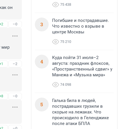
75 438
ак он 
Погибшие и пострадавшие.
3
+2
–0
Что известно о взрыве в
центре Москвы
75 210
 мир 
Куда пойти 31 июля–2
4
августа: праздник флоксов,
+1
–2
«Пространственный сдвиг» у
Манежа и «Музыка мира»
74 098
+8
–0
Галька била в людей,
5
пострадавших грузили в
скорые на лежаках. Что
происходило в Геленджике
после атаки БПЛА
+2
–0