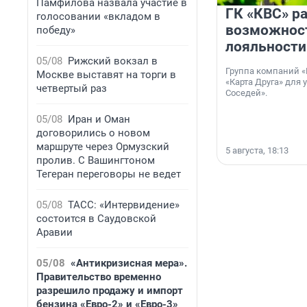
Памфилова назвала участие в
ГК «КВС» р
голосовании «вкладом в
возможнос
победу»
лояльности
05/08
Рижский вокзал в
Группа компаний «
Москве выставят на торги в
«Карта Друга» для 
четвертый раз
Соседей».
05/08
Иран и Оман
договорились о новом
маршруте через Ормузский
5 августа, 18:13
пролив. С Вашингтоном
Тегеран переговоры не ведет
05/08
ТАСС: «Интервидение»
состоится в Саудовской
Аравии
05/08
«Антикризисная мера».
Правительство временно
разрешило продажу и импорт
бензина «Евро-2» и «Евро-3»