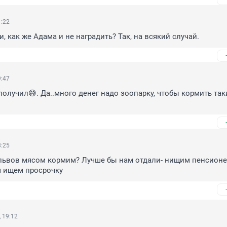
1:22
, как же Адама и не наградить? Так, на всякий случай.
9:47
получил😅. Да..много денег надо зоопарку, чтобы кормить таки
8:25
львов мясом кормим? Лучше бы нам отдали- нищим пенсионер
 ищем просрочку
 19:12