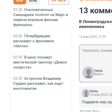
Все
СПБ
24 часа
ПЕРЕЙТИ К ПУ
13 комм
03:20
Очеловеченные
Смешарики полетят на Марс в
первом игровом фильме
В Ленинградско
франшизы
именинника
03:06
Петербуржцам
12 мая 2025, 17:55
расскажут о феномене
«Халлю»
02:50
В кино покажут
мистический триллер «Демон
скорости»
Гость
Войти
02:30
Астроном Владимир
Сурдин расскажет, как ищут
инопланетян
Гость
12 мая 2025, 2
Подарите ему ор
ОТВЕТИТЬ