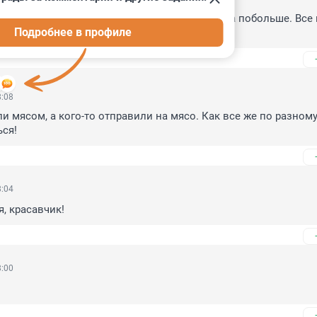
яких блестящих медалек и орденков героя, да побольше. Все к
Подробнее в профиле
8:08
ли мясом, а кого-то отправили на мясо. Как все же по разному
ся!
8:04
, красавчик!
8:00