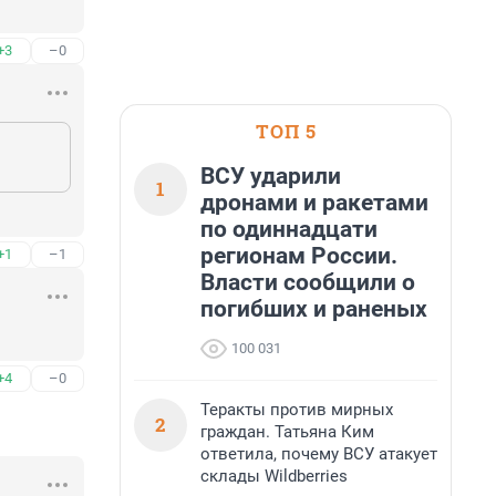
+3
–0
ТОП 5
ВСУ ударили
1
дронами и ракетами
по одиннадцати
регионам России.
+1
–1
Власти сообщили о
погибших и раненых
100 031
+4
–0
Теракты против мирных
2
граждан. Татьяна Ким
ответила, почему ВСУ атакует
склады Wildberries