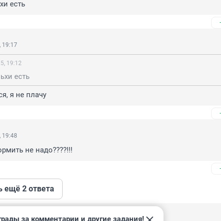
хи есть
 19:17
5, 19:12
ньхи есть
я, я не плачу
 19:48
рмить не надо????!!!
ь ещё 2 ответа
грады за комментарии и другие задания!
8:13