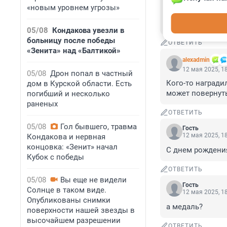
«новым уровнем угрозы»
Аламчику ещё вс
любит....
05/08
Кондакова увезли в
больницу после победы
ОТВЕТИТЬ
«Зенита» над «Балтикой»
alexadmin
12 мая 2025, 1
05/08
Дрон попал в частный
Кого-то награди
дом в Курской области. Есть
может повернуть
погибший и несколько
раненых
ОТВЕТИТЬ
05/08
Гол бывшего, травма
Гость
12 мая 2025, 1
Кондакова и нервная
концовка: «Зенит» начал
С днем рождения
Кубок с победы
ОТВЕТИТЬ
05/08
Вы еще не видели
Гость
Солнце в таком виде.
12 мая 2025, 1
Опубликованы снимки
а медаль?
поверхности нашей звезды в
высочайшем разрешении
ОТВЕТИТЬ