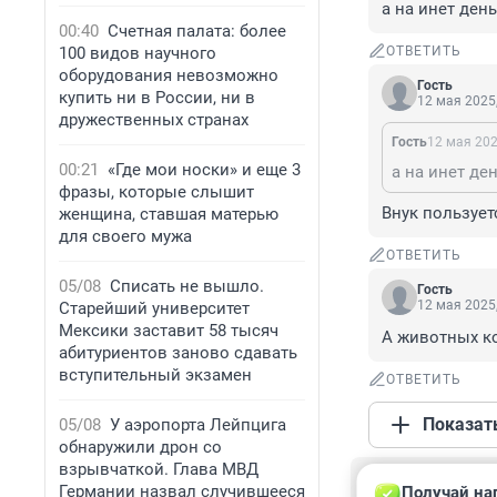
а на инет день
00:40
Счетная палата: более
100 видов научного
ОТВЕТИТЬ
оборудования невозможно
Гость
купить ни в России, ни в
12 мая 2025,
дружественных странах
Гость
12 мая 202
00:21
«Где мои носки» и еще 3
а на инет де
фразы, которые слышит
Внук пользуетс
женщина, ставшая матерью
для своего мужа
ОТВЕТИТЬ
05/08
Списать не вышло.
Гость
12 мая 2025,
Старейший университет
Мексики заставит 58 тысяч
А животных ко
абитуриентов заново сдавать
вступительный экзамен
ОТВЕТИТЬ
Показат
05/08
У аэропорта Лейпцига
обнаружили дрон со
взрывчаткой. Глава МВД
Гость
Германии назвал случившееся
Получай на
12 мая 2025, 1