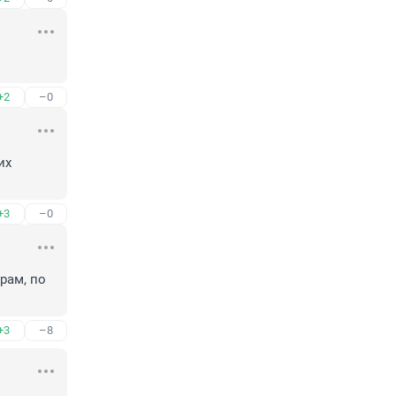
+2
–0
х 
+3
–0
ам, по 
+3
–8