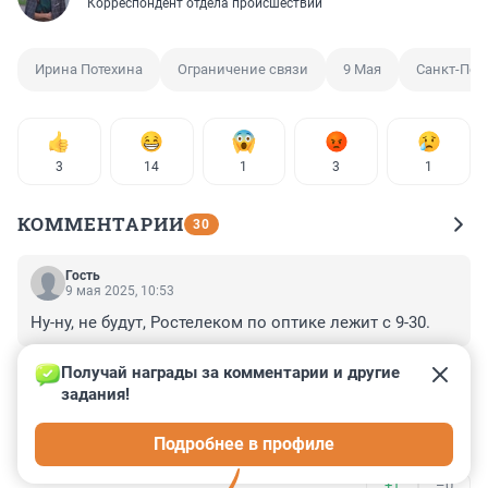
Корреспондент отдела происшествий
Ирина Потехина
Ограничение связи
9 Мая
Санкт-Пет
3
14
1
3
1
КОММЕНТАРИИ
30
Гость
9 мая 2025, 10:53
Ну-ну, не будут, Ростелеком по оптике лежит с 9-30.
+0
–0
Получай награды за комментарии и другие 
задания!
Гость
9 мая 2025, 05:11
Подробнее в профиле
Уже 9е мая, нетерпилы несчастные.)))
+1
–0