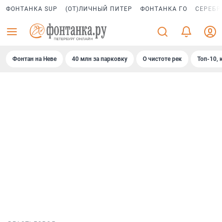
ФОНТАНКА SUP
(ОТ)ЛИЧНЫЙ ПИТЕР
ФОНТАНКА ГО
СЕРЕБР
Фонтан на Неве
40 млн за парковку
О чистоте рек
Топ-10, 