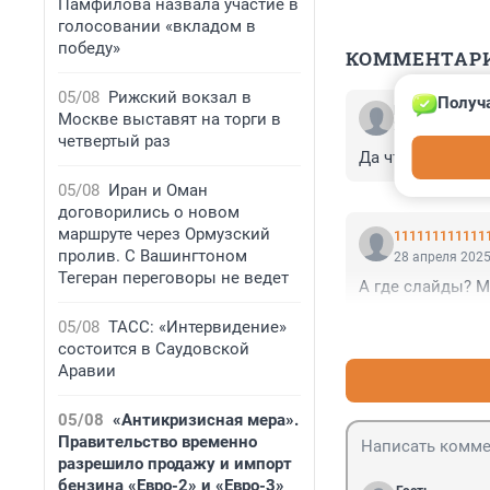
Памфилова назвала участие в
голосовании «вкладом в
победу»
КОММЕНТАР
05/08
Рижский вокзал в
Получа
Гость
Москве выставят на торги в
28 апреля 2025
четвертый раз
Да что ж такое! 
05/08
Иран и Оман
договорились о новом
маршруте через Ормузский
111111111111
пролив. С Вашингтоном
28 апреля 2025
Тегеран переговоры не ведет
А где слайды? М
05/08
ТАСС: «Интервидение»
состоится в Саудовской
Аравии
05/08
«Антикризисная мера».
Правительство временно
разрешило продажу и импорт
бензина «Евро-2» и «Евро-3»