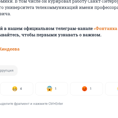
мики. В том числе он курировал работу Санкт-Петерб
го университета телекоммуникаций имени профессор
евича
.
ей в нашем официальном телеграм-канале
«Фонтанка
ывайтесь, чтобы первыми узнавать о важном.
Киндеева
ррупция
4
1
1
ыделите фрагмент и нажмите Ctrl+Enter