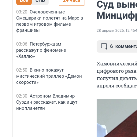
Все
СПБ
24 часа
Суд вын
03:20
Очеловеченные
Минцифр
Смешарики полетят на Марс в
первом игровом фильме
франшизы
28 апреля 2025, 12:45
03:06
Петербуржцам
6
коммент
расскажут о феномене
«Халлю»
Хамовнический
02:50
В кино покажут
цифрового разв
мистический триллер «Демон
получил девять
скорости»
апреля сообща
02:30
Астроном Владимир
Сурдин расскажет, как ищут
инопланетян