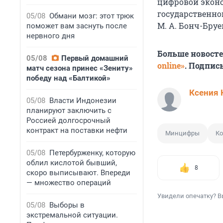
цифровой эконо
государственно
05/08
Обмани мозг: этот трюк
М. А. Бонч-Бру
поможет вам заснуть после
нервного дня
Больше новост
05/08
Первый домашний
online»
. Подпис
матч сезона принес «Зениту»
победу над «Балтикой»
Ксения 
05/08
Власти Индонезии
планируют заключить с
Россией долгосрочный
контракт на поставки нефти
Минцифры
Ко
05/08
Петербурженку, которую
облил кислотой бывший,
8
скоро выписывают. Впереди
— множество операций
Увидели опечатку? В
05/08
Выборы в
экстремальной ситуации.