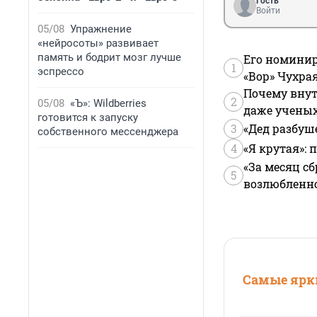
Гость
Войти
05/08
Упражнение
«нейросоты» развивает
память и бодрит мозг лучше
Его номинир
1
эспрессо
«Вор» Чухра
Почему внут
2
05/08
«Ъ»: Wildberries
даже учены
готовится к запуску
3
«Дед разбуш
собственного мессенджера
4
«Я крутая»:
«За месяц сб
5
возлюбленной
Самые ярки