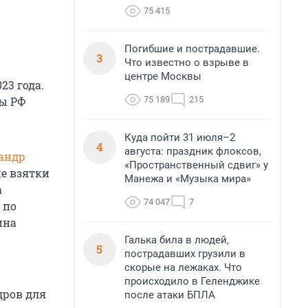
75 415
Погибшие и пострадавшие.
3
Что известно о взрыве в
центре Москвы
23 года.
75 189
215
ры РФ
Куда пойти 31 июля–2
4
августа: праздник флоксов,
андр
«Пространственный сдвиг» у
е взятки
Манежа и «Музыка мира»
а
74 047
7
 по
ина
Галька била в людей,
5
пострадавших грузили в
скорые на лежаках. Что
происходило в Геленджике
дров для
после атаки БПЛА