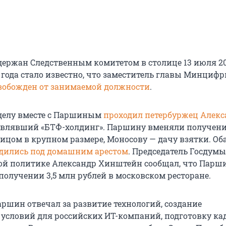
ержан Следственным комитетом в столице 13 июля 20
е года стало известно, что заместитель главы Минциф
вобожден от занимаемой должности
.
делу вместе с Паршиным
проходил петербуржец Алекс
лавлявший «БТФ-холдинг». Паршину вменяли получени
цом в крупном размере, Моносову — дачу взятки. Об
дились под домашним арестом
. Председатель Госдумы
й политике Александр Хинштейн сообщал, что Парш
 получении
3,5 млн
рублей в московском ресторане.
шин отвечал за развитие технологий, создание
условий для российских ИТ-компаний, подготовку ка