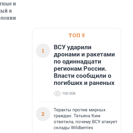
тные и
мый в
олонии
ТОП 5
ВСУ ударили
1
дронами и ракетами
по одиннадцати
регионам России.
Власти сообщили о
погибших и раненых
100 008
Теракты против мирных
2
граждан. Татьяна Ким
ответила, почему ВСУ атакует
склады Wildberries