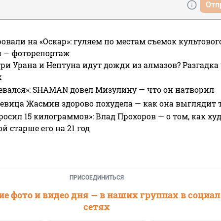
Отп
овали на «Оскар»: гуляем по местам съемок культово
я — фоторепортаж
ри Урана и Нептуна идут дожди из алмазов? Разгадка
х
евался»: SHAMAN довел Мизулину — что он натворил
 певица Жасмин здорово похудела — как она выглядит 
росил 15 килограммов»: Влад Прохоров — о том, как худе
 старше его на 21 год
ПРИСОЕДИНИТЬСЯ
е фото и видео дня — в наших группах в социа
сетях