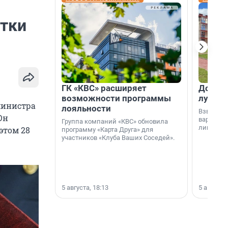
тки
ГК «КВС» расширяет
Дом ил
возможности программы
лучше 
министра
лояльности
Взвешива
Он
варианто
Группа компаний «КВС» обновила
лишнего 
этом 28
программу «Карта Друга» для
участников «Клуба Ваших Соседей».
5 августа, 18:13
5 августа,