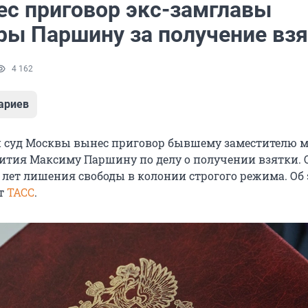
ес приговор экс-замглавы
ы Паршину за получение взя
4 162
ариев
 суд Москвы вынес приговор бывшему заместителю 
ития Максиму Паршину по делу о получении взятки. 
 лет лишения свободы в колонии строгого режима. Об 
ет
ТАСС
.