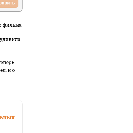
равить
го фильма
 удивила
теперь
л, и о
льных