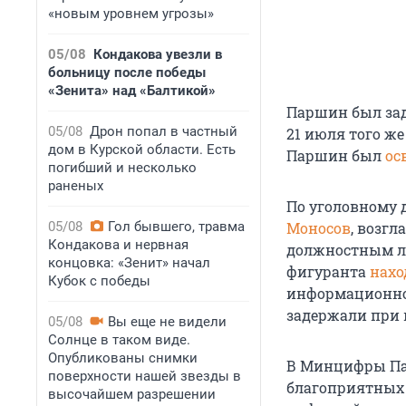
«новым уровнем угрозы»
05/08
Кондакова увезли в
больницу после победы
«Зенита» над «Балтикой»
Паршин был зад
05/08
Дрон попал в частный
21 июля того ж
дом в Курской области. Есть
Паршин был
ос
погибший и несколько
раненых
По уголовному 
05/08
Гол бывшего, травма
Моносов
, возг
Кондакова и нервная
должностным ли
концовка: «Зенит» начал
фигуранта
нахо
Кубок с победы
информационно
задержали при
05/08
Вы еще не видели
Солнце в таком виде.
Опубликованы снимки
В Минцифры Пар
поверхности нашей звезды в
благоприятных 
высочайшем разрешении