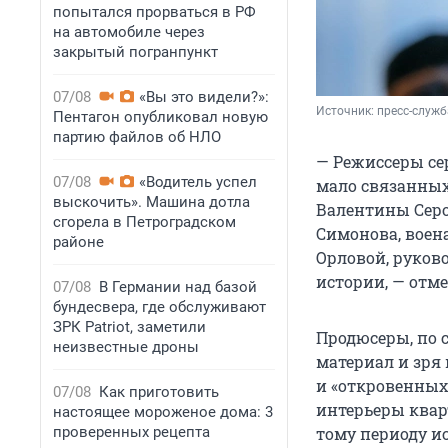
попытался прорваться в РФ
на автомобиле через
закрытый погранпункт
07/08
«Вы это видели?»:
Источник: 
пресс-служб
Пентагон опубликовал новую
партию файлов об НЛО
— Режиссеры се
07/08
«Водитель успел
мало связанных
выскочить». Машина дотла
Валентины Серо
сгорела в Петроградском
Симонова, воен
районе
Орловой, руково
истории, — отм
07/08
В Германии над базой
бундесвера, где обслуживают
ЗРК Patriot, заметили
Продюсеры, по 
неизвестные дроны
материал и зря
и «откровенных 
07/08
Как приготовить
интерьеры квар
настоящее мороженое дома: 3
проверенных рецепта
тому периоду ис