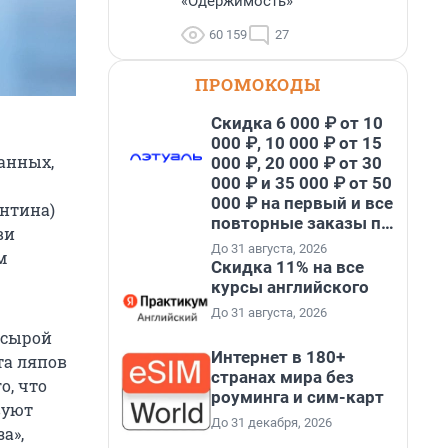
«Одержимость»
60 159
27
ПРОМОКОДЫ
Скидка 6 000 ₽ от 10
000 ₽, 10 000 ₽ от 15
анных,
000 ₽, 20 000 ₽ от 30
000 ₽ и 35 000 ₽ от 50
000 ₽ на первый и все
антина)
повторные заказы по
ви
промокоду НАБЕРИ
До 31 августа, 2026
м
Скидка 11% на все
курсы английского
До 31 августа, 2026
 сырой
Интернет в 180+
та ляпов
странах мира без
о, что
роуминга и сим-карт
вуют
До 31 декабря, 2026
а»,