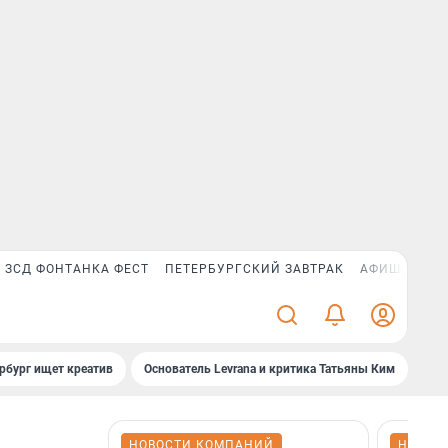
ЗСД ФОНТАНКА ФЕСТ
ПЕТЕРБУРГСКИЙ ЗАВТРАК
АФИША PLUS
рбург ищет креатив
Основатель Levrana и критика Татьяны Ким
Зач
НОВОСТИ КОМПАНИЙ
НОВОС