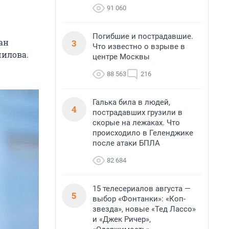
91 060
Погибшие и пострадавшие.
ан
3
Что известно о взрыве в
шилова.
центре Москвы
88 563
216
Галька била в людей,
4
пострадавших грузили в
скорые на лежаках. Что
происходило в Геленджике
после атаки БПЛА
82 684
15 телесериалов августа —
5
выбор «Фонтанки»: «Коп-
звезда», новые «Тед Лассо»
и «Джек Ричер»,