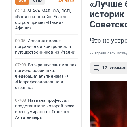
Все
СПБ
24 часа
«Лучше 
02:14
SLAVA MARLOW, ЛСП,
историк
«Бонд с кнопкой». Елагин
Советск
остров примет «Пикник
Афиши»
Что не устр
00:35
Испания вводит
пограничный контроль для
путешественников из Италии
27 апреля 2025, 19:39
07/08
Во Французских Альпах
17
коммен
погибла россиянка.
Федерация альпинизма РФ:
«Непрофессионально и
странно»
07/08
Названа профессия,
представители которой реже
всего умирают от болезни
Альцгеймера