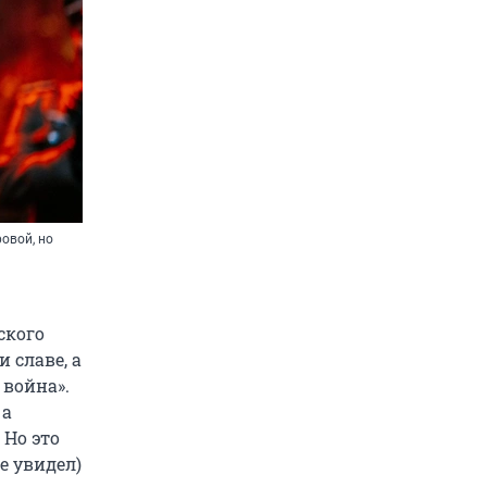
овой, но
ского
 славе, а
 война».
 а
 Но это
е увидел)