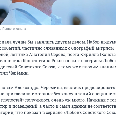
а Первого канала
риала лучше бы занялись другим делом. Набор выдум
 событий, частично слизанных с биографий актрисы
вой, летчика Анатолия Серова, поэта Кирилла (Конст
ачальника Константина Рокоссовского, актрисы Любо
дителей Советского Союза, к тому же с плохим знание
етил Черёмин.
словам Александра Черёмина, взялись продюсировать
 не пригласили историка: без консультаций специалис
глупостей» получилось очень уж много. Начиная с тог
тир и помещений, а часто и сами здания не соответст
тории, что показан в сериале «Любовь Советского Союз