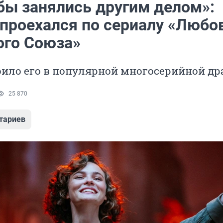
бы занялись другим делом»:
 проехался по сериалу «Любо
ого Союза»
оило его в популярной многосерийной д
25 870
тариев