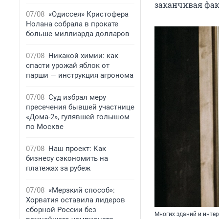
заканчивая фак
07/08
«Одиссея» Кристофера
Нолана собрала в прокате
больше миллиарда долларов
07/08
Никакой химии: как
спасти урожай яблок от
парши — инструкция агронома
07/08
Суд избрал меру
пресечения бывшей участнице
«Дома-2», гулявшей голышом
по Москве
07/08
Наш проект: Как
бизнесу сэкономить на
платежах за рубеж
07/08
«Мерзкий способ»:
Хорватия оставила лидеров
сборной России без
Многих зданий и интер