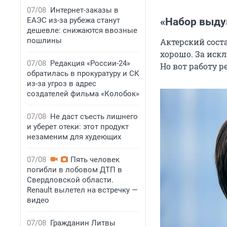
07/08
Интернет-заказы в
ЕАЭС из-за рубежа станут
«Набор выду
дешевле: снижаются ввозные
пошлины
Актерский сост
хорошо. За иск
07/08
Редакция «России-24»
Но вот работу р
обратилась в прокуратуру и СК
из-за угроз в адрес
создателей фильма «Колобок»
07/08
Не даст съесть лишнего
и уберет отеки: этот продукт
незаменим для худеющих
07/08
Пять человек
погибли в лобовом ДТП в
Свердловской области.
Renault вылетел на встречку —
видео
07/08
Гражданин Литвы