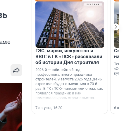
вь
раме
ГЭС, марки, искусство и
Скидка
ВВП: в ГК «ПСК» рассказали
на гот
об истории Дня строителя
Теперь к
«Образцо
2026-й — юбилейный год
купить с
профессионального праздника
строителей. 9 августа 2026 года День
строителя будет отмечаться в 70-й
раз. В ГК «ПСК» напомнили о том, как
появился праздник и как
поменялась роль строительства.
7 августа, 16:20
6 августа,