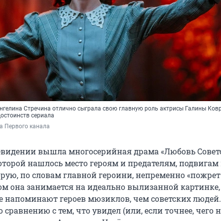
Ангелина Стречина
отлично сыграла свою главную роль актрисы Галины Ковр
достоинств сериала
а Первого канала
левидении вышла многосерийная драма «Любовь Совет
 которой нашлось место героям и предателям, подвигам и
орую, по словам главной героини, непременно «пожрет
м она занимается на идеально вылизанной картинке,
 напоминают героев мюзиклов, чем советских людей.
 сравнению с тем, что увидел (или, если точнее, чего н