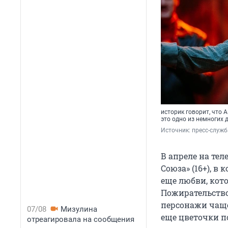
историк говорит, что 
это одно из немногих 
Источник: 
пресс-служб
В апреле на те
Союза» (16+), в
еще любви, кот
Пожирательство
персонажи чаще
07/08
Мизулина
еще цветочки по
отреагировала на сообщения