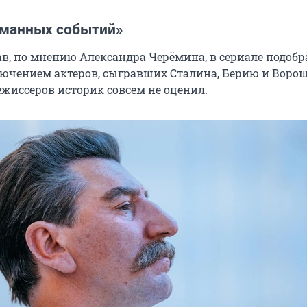
манных событий»
ав, по мнению Александра Черёмина, в сериале подобр
лючением актеров, сыгравших Сталина, Берию и Воро
ежиссеров историк совсем не оценил.