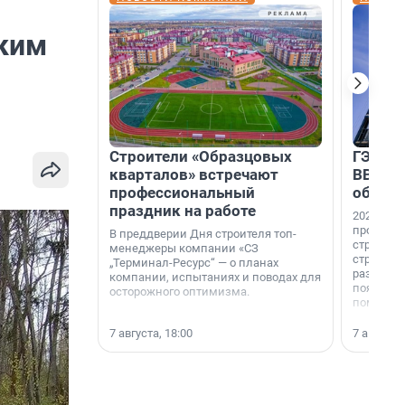
ским
Строители «Образцовых
ГЭС, м
кварталов» встречают
ВВП: в
профессиональный
об ист
праздник на работе
2026-й —
професси
В преддверии Дня строителя топ-
строителе
менеджеры компании «СЗ
строителя
„Терминал-Ресурс“ — о планах
раз. В ГК
компании, испытаниях и поводах для
появился
осторожного оптимизма.
поменяла
7 августа, 18:00
7 августа,