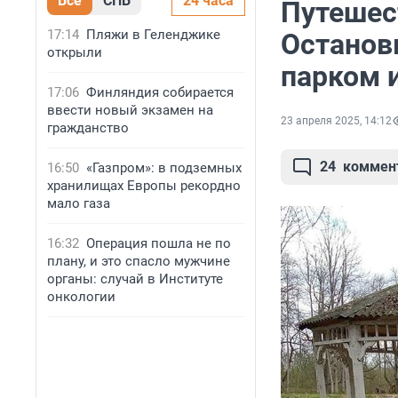
Все
СПБ
24 часа
Путешест
17:14
Пляжи в Геленджике
Останов
открыли
парком 
17:06
Финляндия собирается
ввести новый экзамен на
23 апреля 2025, 14:12
гражданство
24
коммен
16:50
«Газпром»: в подземных
хранилищах Европы рекордно
мало газа
16:32
Операция пошла не по
плану, и это спасло мужчине
органы: случай в Институте
онкологии