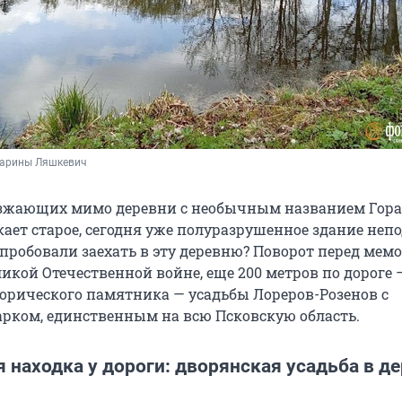
Марины Ляшкевич
зжающих мимо деревни с необычным названием Гор
ает старое, сегодня уже полуразрушенное здание неп
 пробовали заехать в эту деревню? Поворот перед ме
кой Отечественной войне, еще 200 метров по дороге 
орического памятника — усадьбы Лореров-Розенов с
рком, единственным на всю Псковскую область.
находка у дороги: дворянская усадьба в д