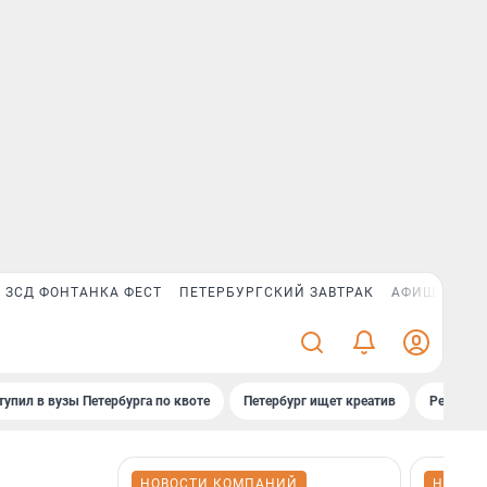
ЗСД ФОНТАНКА ФЕСТ
ПЕТЕРБУРГСКИЙ ЗАВТРАК
АФИША PLUS
тупил в вузы Петербурга по квоте
Петербург ищет креатив
Рейтинги
НОВОСТИ КОМПАНИЙ
НОВОС