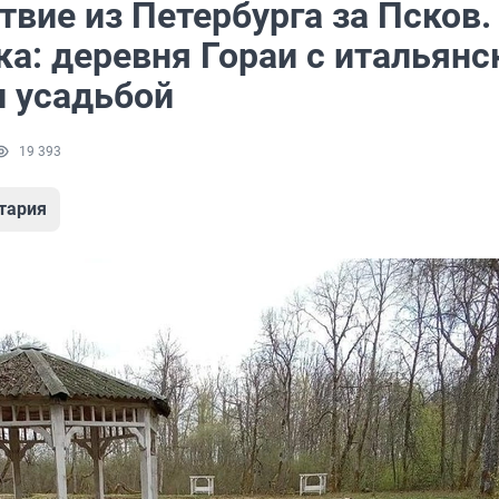
вие из Петербурга за Псков.
ка: деревня Гораи с итальян
и усадьбой
19 393
тария