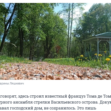
Марины Ляшкевич
 говорят, здесь строил известный француз Тома де То
урного ансамбля стрелки Васильевского острова. Доку
давал господский дом, не сохранилось. Это лишь