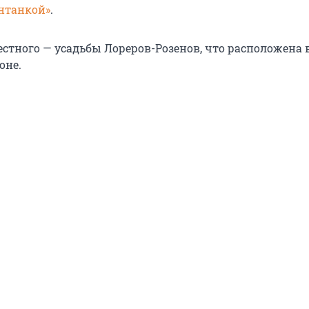
онтанкой»
.
естного — усадьбы Лореров-Розенов, что расположена 
оне.