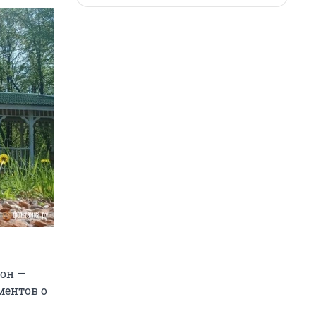
мон —
ментов о