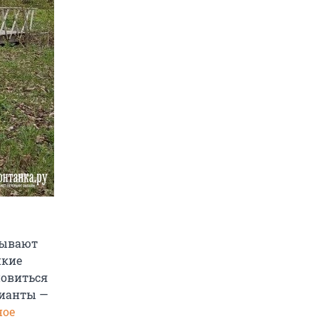
азывают
икие
новиться
рианты —
ное