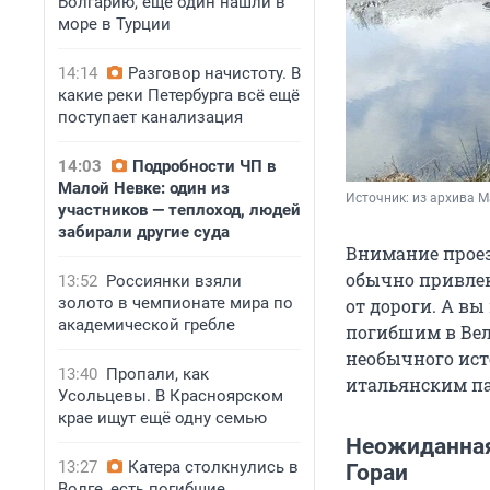
Болгарию, ещё один нашли в
море в Турции
14:14
Разговор начистоту. В
какие реки Петербурга всё ещё
поступает канализация
14:03
Подробности ЧП в
Малой Невке: один из
Источник: 
из архива 
участников — теплоход, людей
забирали другие суда
Внимание прое
обычно привлек
13:52
Россиянки взяли
золото в чемпионате мира по
от дороги. А вы
академической гребле
погибшим в Вели
необычного ист
13:40
Пропали, как
итальянским па
Усольцевы. В Красноярском
крае ищут ещё одну семью
Неожиданная 
13:27
Катера столкнулись в
Гораи
Волге, есть погибшие