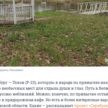
Марины Ляшкевич
бург — Псков (Р-23), которую в народе по привычке н
о необычных мест для отдыха души и глаз. Путь в Вел
уссию неблизкий. Можно, конечно, по привычке оста
и в придорожном кафе. Но есть и более интересные ва
вской области. Какие — рассказывает
проект «Серебря