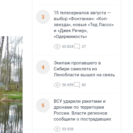
15 телесериалов августа —
3
выбор «Фонтанки»: «Коп-
звезда», новые «Тед Лассо»
и «Джек Ричер»,
«Одержимость»
65 824
27
Экипаж пропавшего в
4
Сибири самолета из
Ленобласти вышел на связь
56 659
60
ВСУ ударили ракетами и
5
дронами по территории
России. Власти регионов
сообщили о пострадавших
53 928