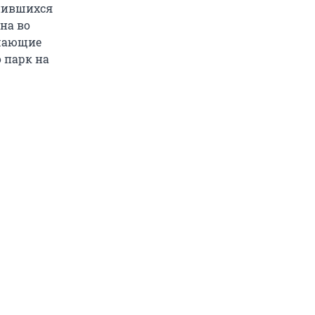
анившихся
на во
ашающие
о парк на