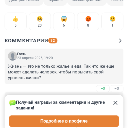
5
20
6
8
1
КОММЕНТАРИИ
32
Гость
23 апреля 2025, 19:20
Жизнь — это не только жилье и еда. Так что же еще 
может сделать человек, чтобы повысить свой 
уровень жизни?
+0
–0
Гость
23 апреля 2025, 07:32
Получай награды за комментарии и другие 
задания!
"запрет на вступление Киева в НАТО" - Зеленский же 
сказал, что Конституция нерушима, а в ней записано 
Подробнее в профиле
вступление в НАТО (хотя непостижимо, как можно в 
конституцию государства включать обязательство 