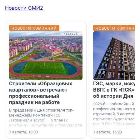
Новости СМИ2
НОВОСТИ КОМПАНИЙ
НОВОСТИ КОМПАНИ
Строители «Образцовых
ГЭС, марки, искус
кварталов» встречают
ВВП: в ГК «ПСК» р
профессиональный
об истории Дня с
праздник на работе
2026-й — юбилейный го
профессионального пр
В преддверии Дня строителя топ-
строителей. 9 августа 2
менеджеры компании «СЗ
строителя будет отмечат
„Терминал-Ресурс“ — о планах
раз. В ГК «ПСК» напомни
компании, испытаниях и поводах для
появился праздник и к
осторожного оптимизма.
7 августа, 18:00
7 августа, 16:20
поменялась роль строит