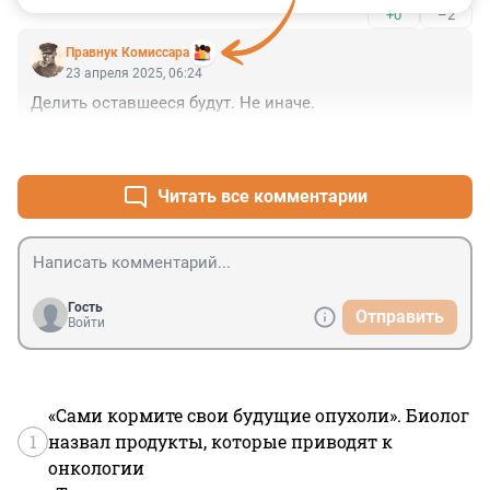
+0
–2
вступления в какие-либо международные 
объединения). Правда, украинскую Конституцию уже 
Правнук Комиссара
столько раз изменяли за эти годы, что пальцев не 
23 апреля 2025, 06:24
хватит.
Делить оставшееся будут. Не иначе.
+1
–2
Читать все комментарии
Гость
Отправить
Войти
«Сами кормите свои будущие опухоли». Биолог
1
назвал продукты, которые приводят к
онкологии