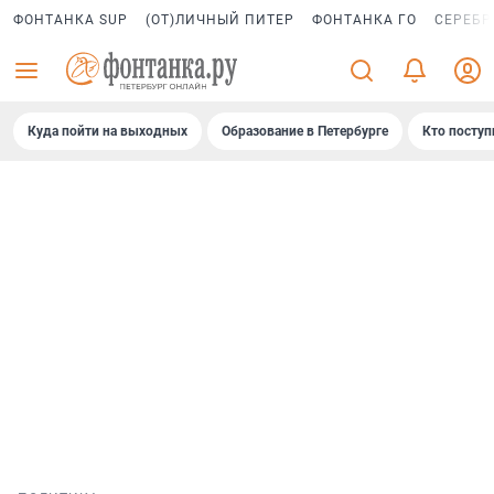
ФОНТАНКА SUP
(ОТ)ЛИЧНЫЙ ПИТЕР
ФОНТАНКА ГО
СЕРЕБР
Куда пойти на выходных
Образование в Петербурге
Кто поступ