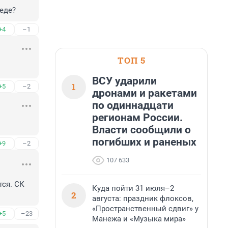
педе?
+4
–1
ТОП 5
ВСУ ударили
1
+5
–2
дронами и ракетами
по одиннадцати
регионам России.
Власти сообщили о
погибших и раненых
+9
–2
107 633
ся. СК 
Куда пойти 31 июля–2
2
августа: праздник флоксов,
«Пространственный сдвиг» у
+5
–23
Манежа и «Музыка мира»