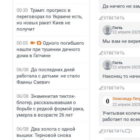
Да ничего не за
00:30
Трамп: прогресс в
переговорах по Украине есть,
ОТВЕТИТЬ
но новых ракет Киев не
Гость
получит
22 апреля 2025
Мы вам не верим
00:05
Одного погибшего
нашли при тушении дачного
ОТВЕТИТЬ
дома в Гатчине
Гость
22 апреля 2025
06/08
До последних дней
работала с детьми: не стало
Наконец то начн
Фаины Саевич
ОТВЕТИТЬ
06/08
Знаменитая тикток-
Олександр Пет
блогер, рассказывавшая о
22 апреля 2025
борьбе с редкой формой рака,
Учитывая количе
умерла в возрасте 26 лет
работает по все
06/08
Два золота с одной
ОТВЕТИТЬ
1
вышки: Терновой снова