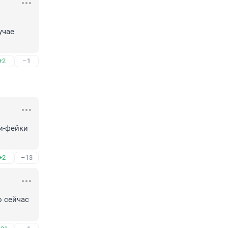
чае 
+2
–1
-фейки 
+2
–13
 сейчас 