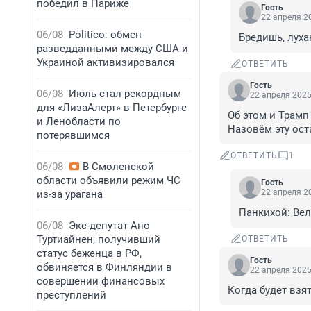
победил в Париже
Гость
22 апреля 20
06/08
Politico: обмен
Бредишь, луха
разведданными между США и
Украиной активизировался
ОТВЕТИТЬ
Гость
06/08
Июль стал рекордным
22 апреля 2025
для «ЛизаАлерт» в Петербурге
Об этом и Трамп
и Ленобласти по
Назовём эту ост
потерявшимся
ОТВЕТИТЬ
1
06/08
В Смоленской
области объявили режим ЧС
Гость
22 апреля 20
из-за урагана
Панкихой: Вел
06/08
Экс-депутат Ано
Туртиайнен, получивший
ОТВЕТИТЬ
статус беженца в РФ,
Гость
обвиняется в Финляндии в
22 апреля 2025
совершении финансовых
Когда будет взя
преступлений