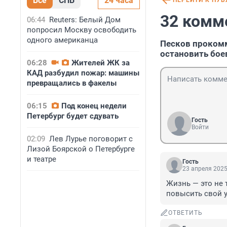
Все
СПБ
24 часа
ПЕРЕЙТИ К ПУ
32 комм
06:44
Reuters: Белый Дом
попросил Москву освободить
одного американца
Песков проком
остановить бое
06:28
Жителей ЖК за
КАД разбудил пожар: машины
превращались в факелы
06:15
Под конец недели
Петербург будет сдувать
Гость
Войти
02:09
Лев Лурье поговорит с
Лизой Боярской о Петербурге
и театре
Гость
23 апреля 2025
Жизнь — это не 
повысить свой 
ОТВЕТИТЬ