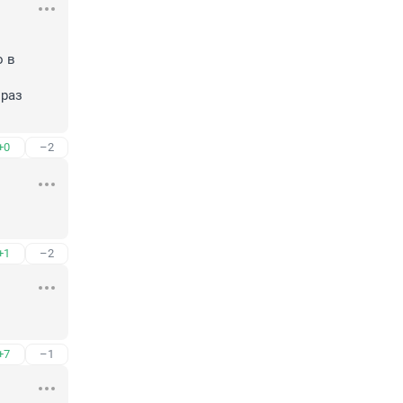
 в 
раз 
+0
–2
+1
–2
+7
–1