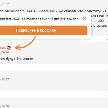
, 07:32
ление Киева в НАТО" - Зеленский же сказал, что Конституция 
ей записано вступление в НАТО (хотя непостижимо, как можно
ай награды за комментарии и другие задания!
ударства включать обязательство вступления в какие-либо 
бъединения). Правда, украинскую Конституцию уже столько 
Подробнее в профиле
годы, что пальцев не хватит.
сара
, 06:24
ся будут. Не иначе.
, 22:39
, 22:26