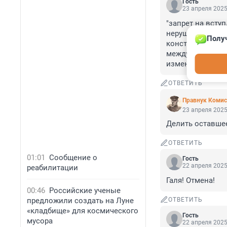
Гость
23 апреля 2025
"запрет на вступ
нерушима, а в н
Получ
конституцию гос
международные о
изменяли за эти 
ОТВЕТИТЬ
Правнук Комис
23 апреля 2025
Делить оставшее
ОТВЕТИТЬ
01:01
Сообщение о
Гость
22 апреля 2025
реабилитации
Галя! Отмена!
00:46
Российские ученые
предложили создать на Луне
ОТВЕТИТЬ
«кладбище» для космического
Гость
мусора
22 апреля 2025