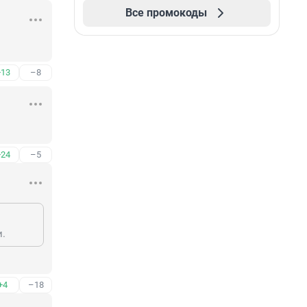
Все промокоды
+13
–8
+24
–5
.
+4
–18