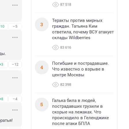
87 518
Теракты против мирных
3
граждан. Татьяна Ким
+10
–5
ответила, почему ВСУ атакует
склады Wildberries
83 616
ды.
Погибшие и пострадавшие.
+3
–12
4
Что известно о взрыве в
центре Москвы
82 398
+8
–4
Галька била в людей,
5
пострадавших грузили в
скорые на лежаках. Что
происходило в Геленджике
ратья!
после атаки БПЛА