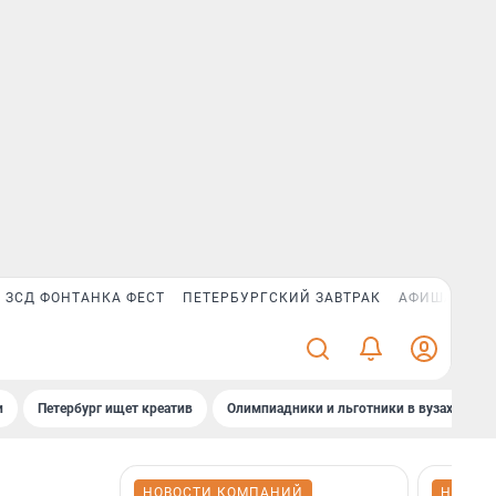
ЗСД ФОНТАНКА ФЕСТ
ПЕТЕРБУРГСКИЙ ЗАВТРАК
АФИША PLUS
и
Петербург ищет креатив
Олимпиадники и льготники в вузах СПб
НОВОСТИ КОМПАНИЙ
НОВОС