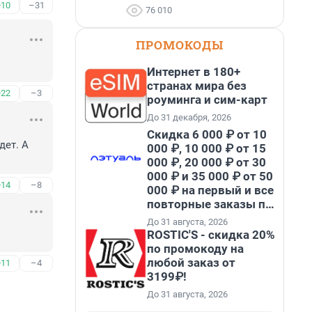
+10
–31
76 010
ПРОМОКОДЫ
Интернет в 180+
странах мира без
+22
–3
роуминга и сим-карт
До 31 декабря, 2026
Скидка 6 000 ₽ от 10
ет. А 
000 ₽, 10 000 ₽ от 15
000 ₽, 20 000 ₽ от 30
000 ₽ и 35 000 ₽ от 50
+14
–8
000 ₽ на первый и все
повторные заказы по
промокоду НАБЕРИ
До 31 августа, 2026
ROSTIC'S - скидка 20%
по промокоду на
любой заказ от
+11
–4
3199₽!
До 31 августа, 2026