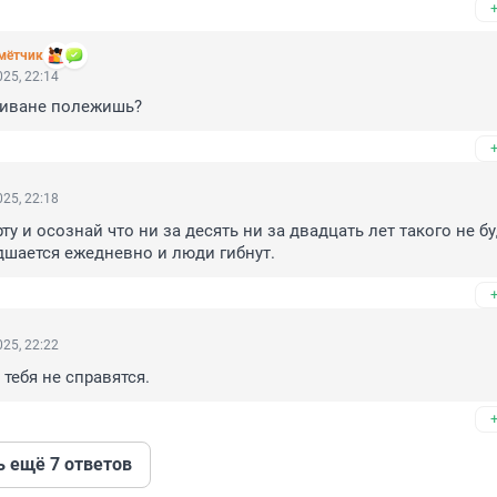
мётчик
25, 22:14
диване полежишь?
25, 22:18
ту и осознай что ни за десять ни за двадцать лет такого не буд
дшается ежедневно и люди гибнут.
25, 22:22
 тебя не справятся.
ь ещё 7 ответов