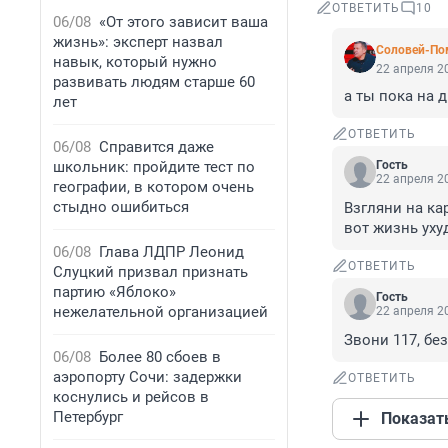
ОТВЕТИТЬ
10
06/08
«От этого зависит ваша
жизнь»: эксперт назвал
Соловей-По
навык, который нужно
22 апреля 20
развивать людям старше 60
а ты пока на 
лет
ОТВЕТИТЬ
06/08
Справится даже
школьник: пройдите тест по
Гость
22 апреля 20
географии, в котором очень
стыдно ошибиться
Взгляни на кар
вот жизнь уху
06/08
Глава ЛДПР Леонид
ОТВЕТИТЬ
Слуцкий призвал признать
партию «Яблоко»
Гость
нежелательной организацией
22 апреля 20
Звони 117, без
06/08
Более 80 сбоев в
аэропорту Сочи: задержки
ОТВЕТИТЬ
коснулись и рейсов в
Петербург
Показат