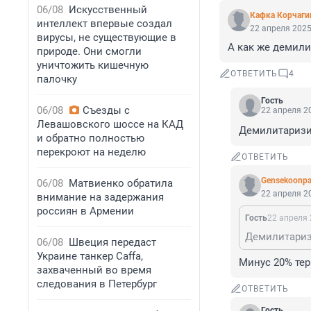
06/08
Искусственный
Кафка Корчаги
интеллект впервые создал
22 апреля 2025
вирусы, не существующие в
А как же демили
природе. Они смогли
уничтожить кишечную
ОТВЕТИТЬ
4
палочку
Гость
06/08
Съезды с
22 апреля 20
Левашовского шоссе на КАД
Демилитаризи
и обратно полностью
перекроют на неделю
ОТВЕТИТЬ
Gensekoonpa
06/08
Матвиенко обратила
22 апреля 20
внимание на задержания
россиян в Армении
Гость
22 апреля 
Демилитариз
06/08
Швеция передаст
Украине танкер Caffa,
Минус 20% терр
захваченный во время
следования в Петербург
ОТВЕТИТЬ
Гость