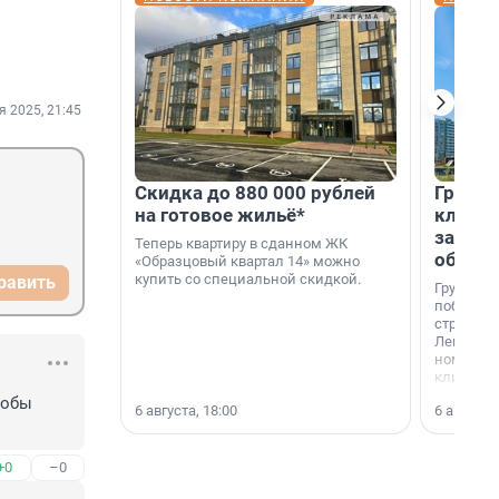
я 2025, 21:45
Скидка до 880 000 рублей
Группа
на готовое жильё*
клиен
застро
Теперь квартиру в сданном ЖК
област
«Образцовый квартал 14» можно
купить со специальной скидкой.
равить
Группа А
победите
строител
Ленингра
номинац
клиенто
застройщ
обы 
6 августа, 18:00
6 августа,
области»
+0
–0