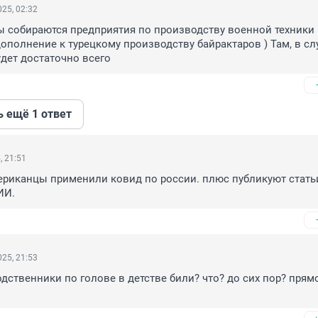
25, 02:32
 собираются предприятия по производству военной техники 
дополнение к турецкому производству байрактаров ) Там, в слу
удет достаточно всего
ь ещё 1 ответ
, 21:51
ериканцы применили ковид по россии. плюс публикуют статьи
ИИ.
25, 21:53
одственники по голове в детстве били? что? до сих пор? прямо