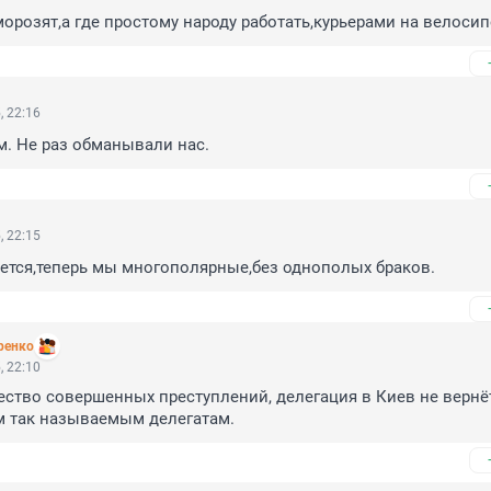
морозят,а где простому народу работать,курьерами на велоси
, 22:16
. Не раз обманывали нас.
, 22:15
ется,теперь мы многополярные,без однополых браков.
ренко
, 22:10
ство совершенных преступлений, делегация в Киев не вернёт
м так называемым делегатам.