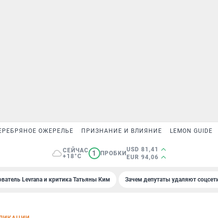
ЕРЕБРЯНОЕ ОЖЕРЕЛЬЕ
ПРИЗНАНИЕ И ВЛИЯНИЕ
LEMON GUIDE
USD 81,41
СЕЙЧАС
1
ПРОБКИ
+18°C
EUR 94,06
ователь Levrana и критика Татьяны Ким
Зачем депутаты удаляют соцсет