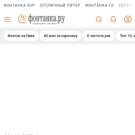
ФОНТАНКА SUP
(ОТ)ЛИЧНЫЙ ПИТЕР
ФОНТАНКА ГО
СЕРЕБР
Фонтан на Неве
40 млн за парковку
О чистоте рек
Топ-10, 