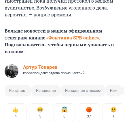
Иностранец пока получил протокол о мелком
хулиганстве. Возбуждение уголовного дела,
вероятно, — вопрос времени.
Больше новостей в нашем официальном
телеграм-канале
«Фонтанка SPB online»
.
Подписывайтесь, чтобы первыми узнавать о
важном.
Артур Токарев
корреспондент отдела происшествий
Конфликт
Нападение
Нападение с ножом
Нож
С
4
5
6
37
1