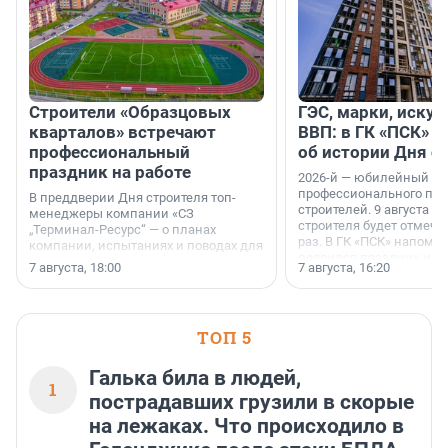
Строители «Образцовых
ГЭС, марки, искус
кварталов» встречают
ВВП: в ГК «ПСК» р
профессиональный
об истории Дня с
праздник на работе
2026-й — юбилейный го
профессионального пр
В преддверии Дня строителя топ-
строителей. 9 августа 2
менеджеры компании «СЗ
строителя будет отмечат
„Терминал-Ресурс“ — о планах
раз. В ГК «ПСК» напомни
компании, испытаниях и поводах для
появился праздник и к
осторожного оптимизма.
7 августа, 18:00
7 августа, 16:20
поменялась роль строит
ТОП 5
Галька била в людей,
1
пострадавших грузили в скорые
на лежаках. Что происходило в