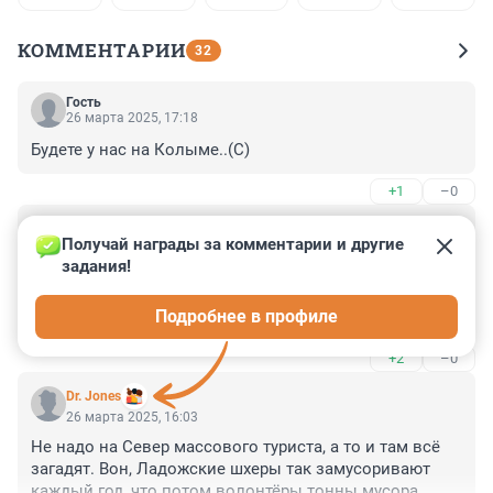
КОММЕНТАРИИ
32
Гость
26 марта 2025, 17:18
Будете у нас на Колыме..(С)
+1
–0
Гость
26 марта 2025, 16:18
Получай награды за комментарии и другие 
задания!
"Рускеала" за последние 10 лет из уникального 
природного ландшафтного парка превратился в парк 
Подробнее в профиле
развлечений. Больше туда ни ногой.
+2
–0
Dr. Jones
26 марта 2025, 16:03
Не надо на Север массового туриста, а то и там всё 
загадят. Вон, Ладожские шхеры так замусоривают 
каждый год, что потом волонтёры тонны мусора 