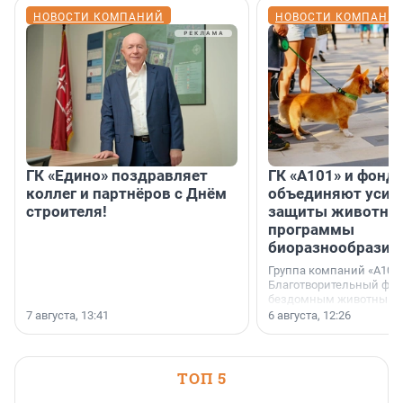
НОВОСТИ КОМПАНИЙ
НОВОСТИ КОМПАНИ
ГК «Едино» поздравляет
ГК «А101» и фонд
коллег и партнёров с Днём
объединяют усил
строителя!
защиты животных
программы
биоразнообразия
Группа компаний «А101»
Благотворительный фо
бездомным животным 
заключили соглашение
7 августа, 13:41
6 августа, 12:26
стратегическом сотрудн
ТОП 5