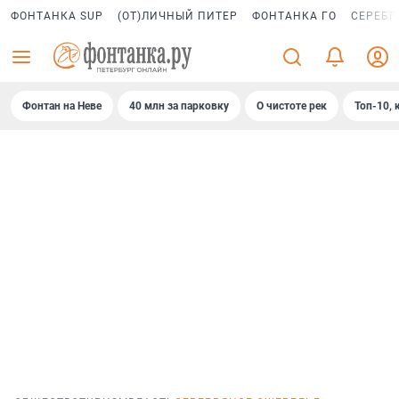
ФОНТАНКА SUP
(ОТ)ЛИЧНЫЙ ПИТЕР
ФОНТАНКА ГО
СЕРЕБР
Фонтан на Неве
40 млн за парковку
О чистоте рек
Топ-10, 