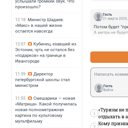
услышали громкий звук. Что
произошло?
Гость
21 марта 2025,
12:18
Министр Шадаев:
«Макс» в нашей жизни
Потом будет "пр
остается навсегда
А метра не будет
12:07
Кубинец, ехавший из
Эстонии, чуть не остался без
«подарков» на границе в
Ивангороде
11:59
Директор
петербургской школы стал
министром
Гость
Войти
11:55
Смешарики — новая
«Матрица». Какой получилась
«Туризм не 
новая полнометражная
1
картина по культовому
отдыхать в а
мультфильму
Кому призна
2