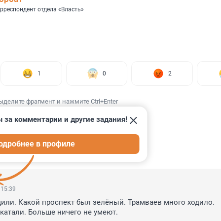
рреспондент отдела «Власть»
1
0
2
ыделите фрагмент и нажмите Ctrl+Enter
 за комментарии и другие задания!
одробнее в профиле
ИИ
14
 15:39
или. Какой проспект был зелёный. Трамваев много ходило.

акатали. Больше ничего не умеют.