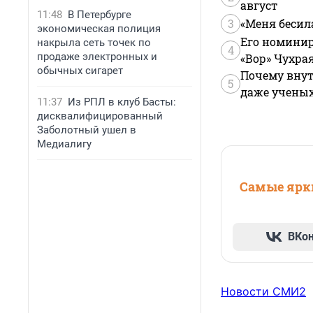
август
11:48
В Петербурге
3
«Меня бесил
экономическая полиция
Его номинир
накрыла сеть точек по
4
продаже электронных и
«Вор» Чухра
обычных сигарет
Почему внут
5
даже учены
11:37
Из РПЛ в клуб Басты:
дисквалифицированный
Заболотный ушел в
Медиалигу
Самые ярки
ВКо
Новости СМИ2