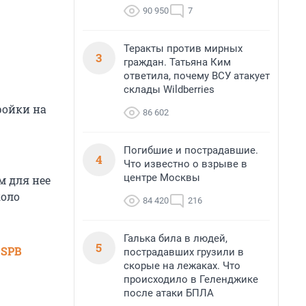
90 950
7
Теракты против мирных
3
граждан. Татьяна Ким
ответила, почему ВСУ атакует
склады Wildberries
ройки на
86 602
Погибшие и пострадавшие.
4
Что известно о взрыве в
центре Москвы
 для нее
коло
84 420
216
Галька била в людей,
5
 SPB
пострадавших грузили в
скорые на лежаках. Что
происходило в Геленджике
после атаки БПЛА