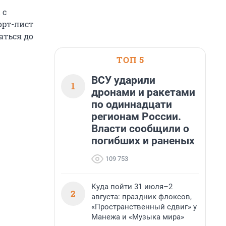
 с
орт-лист
аться до
ТОП 5
ВСУ ударили
1
дронами и ракетами
по одиннадцати
регионам России.
Власти сообщили о
погибших и раненых
109 753
Куда пойти 31 июля–2
2
августа: праздник флоксов,
«Пространственный сдвиг» у
Манежа и «Музыка мира»