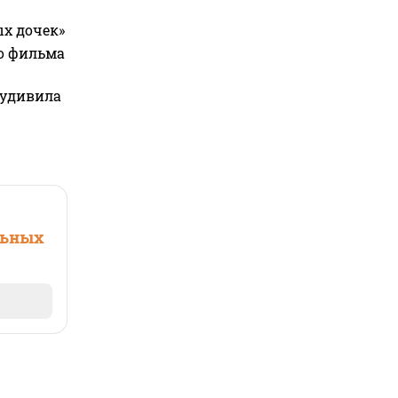
ых дочек»
го фильма
 удивила
льных