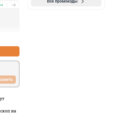
Все промокоды
+4
–0
+0
–0
равить
ут
оскоп на