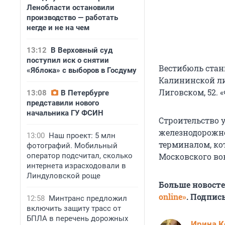
Ленобласти остановили
производство — работать
негде и не на чем
13:12
В Верховный суд
поступил иск о снятии
Вестибюль стан
«Яблока» с выборов в Госдуму
Калининской ли
Лиговском, 52.
13:08
В Петербурге
представили нового
начальника ГУ ФСИН
Строительство 
железнодорожн
13:00
Наш проект: 5 млн
терминалом, ко
фотографий. Мобильный
оператор подсчитал, сколько
Московского во
интернета израсходовали в
Линдуловской роще
Больше новост
online»
. Подпис
12:58
Минтранс предложил
включить защиту трасс от
БПЛА в перечень дорожных
Иpина К