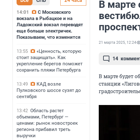
Все
СПБ
24 часа
В марте 
14:01
С Московского
вестибю
вокзала в Рыбацкое и на
проспек
Ладожский вокзал переводят
еще больше электричек.
Показываем, что изменится
21 марта 2025, 12:24
13:55
«Ценность, которую
стоит защищать». Как
14
коммен
укрепление берегов поможет
сохранить пляжи Петербурга
В марте будет 
станции «Лиговс
13:49
КАД возле
Пулковского шоссе сузят до
градостроительс
сентября
13:42
Область растет
объемами, Петербург —
ценами: рынок новостроек
региона прибавил треть
выручки