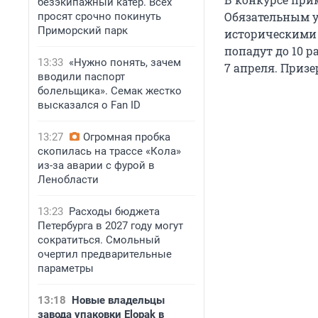
безэкипажный катер. Всех
Обязательным у
просят срочно покинуть
Приморский парк
историческими 
попадут до 10 
13:33
«Нужно понять, зачем
7 апреля. Приз
вводили паспорт
болельщика». Семак жестко
высказался о Fan ID
13:27
Огромная пробка
скопилась на трассе «Кола»
из-за аварии с фурой в
Ленобласти
13:23
Расходы бюджета
Петербурга в 2027 году могут
сократиться. Смольный
очертил предварительные
параметры
13:18
Новые владельцы
завода упаковки Elopak в