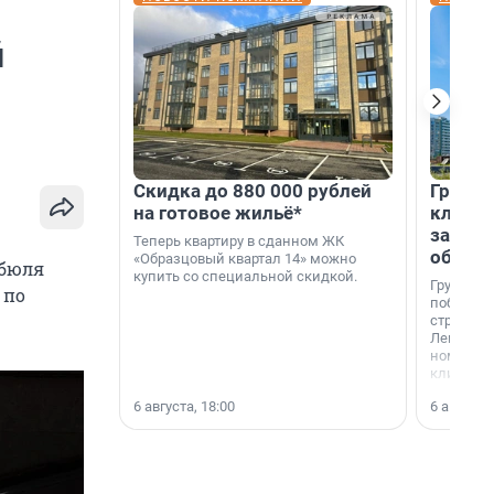
й
Скидка до 880 000 рублей
Группа
на готовое жильё*
клиен
застро
Теперь квартиру в сданном ЖК
област
«Образцовый квартал 14» можно
ибюля
купить со специальной скидкой.
Группа А
 по
победите
строител
Ленингра
номинац
клиенто
застройщ
6 августа, 18:00
6 августа,
области»