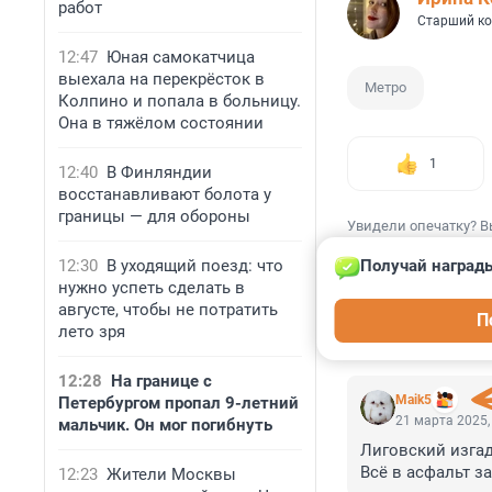
работ
Старший ко
12:47
Юная самокатчица
выехала на перекрёсток в
Метро
Колпино и попала в больницу.
Она в тяжёлом состоянии
1
12:40
В Финляндии
восстанавливают болота у
границы — для обороны
Увидели опечатку? В
12:30
В уходящий поезд: что
Получай награды
нужно успеть сделать в
августе, чтобы не потратить
П
лето зря
КОММЕНТАР
12:28
На границе с
Maik5
Петербургом пропал 9-летний
21 марта 2025,
мальчик. Он мог погибнуть
Лиговский изгад
Всё в асфальт з
12:23
Жители Москвы