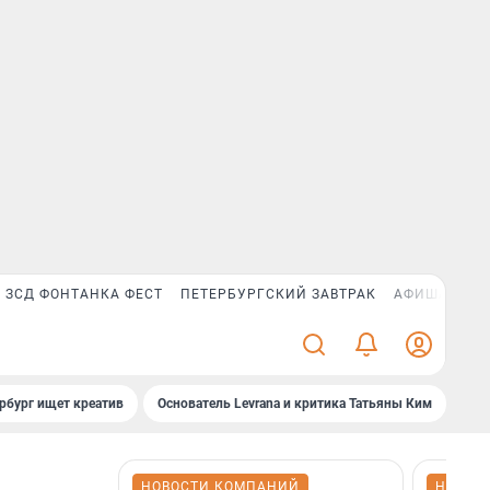
ЗСД ФОНТАНКА ФЕСТ
ПЕТЕРБУРГСКИЙ ЗАВТРАК
АФИША PLUS
рбург ищет креатив
Основатель Levrana и критика Татьяны Ким
Зач
НОВОСТИ КОМПАНИЙ
НОВОС