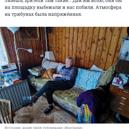
Знаешь, зрители там такие… Дай им волю, они бы
на площадку выбежали и нас побили. Атмосфера
на трибунах была напряжённая.
Источник: 
архив героя публикации «Фонтанки»