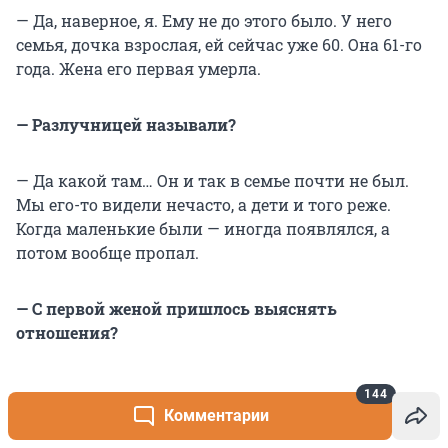
— Да, наверное, я. Ему не до этого было. У него
семья, дочка взрослая, ей сейчас уже 60. Она 61-го
года. Жена его первая умерла.
— Разлучницей называли?
— Да какой там… Он и так в семье почти не был.
Мы его-то видели нечасто, а дети и того реже.
Когда маленькие были — иногда появлялся, а
потом вообще пропал.
— С первой женой пришлось выяснять
отношения?
— Нет. Она мне как-то позвонила, уже больная
144
была. Говорит: «Маринку не бросайте». Это дочь ее.
Комментарии
Она маленькая ещё тогда была, всё время с нами в