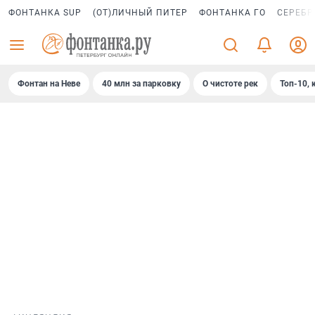
ФОНТАНКА SUP
(ОТ)ЛИЧНЫЙ ПИТЕР
ФОНТАНКА ГО
СЕРЕБР
Фонтан на Неве
40 млн за парковку
О чистоте рек
Топ-10, 