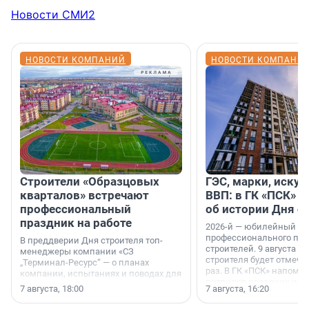
Новости СМИ2
НОВОСТИ КОМПАНИЙ
НОВОСТИ КОМПАНИ
Строители «Образцовых
ГЭС, марки, искус
кварталов» встречают
ВВП: в ГК «ПСК» р
профессиональный
об истории Дня с
праздник на работе
2026-й — юбилейный го
профессионального пр
В преддверии Дня строителя топ-
строителей. 9 августа 2
менеджеры компании «СЗ
строителя будет отмечат
„Терминал-Ресурс“ — о планах
раз. В ГК «ПСК» напомни
компании, испытаниях и поводах для
появился праздник и к
осторожного оптимизма.
7 августа, 18:00
7 августа, 16:20
поменялась роль строит