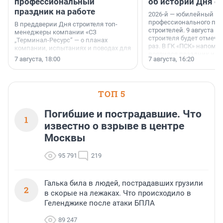
профессиональный
об истории Дня с
праздник на работе
2026-й — юбилейный го
профессионального пр
В преддверии Дня строителя топ-
строителей. 9 августа 2
менеджеры компании «СЗ
строителя будет отмечат
„Терминал-Ресурс“ — о планах
раз. В ГК «ПСК» напомни
компании, испытаниях и поводах для
появился праздник и к
осторожного оптимизма.
7 августа, 18:00
7 августа, 16:20
поменялась роль строит
ТОП 5
Погибшие и пострадавшие. Что
1
известно о взрыве в центре
Москвы
95 791
219
Галька била в людей, пострадавших грузили
2
в скорые на лежаках. Что происходило в
Геленджике после атаки БПЛА
89 247