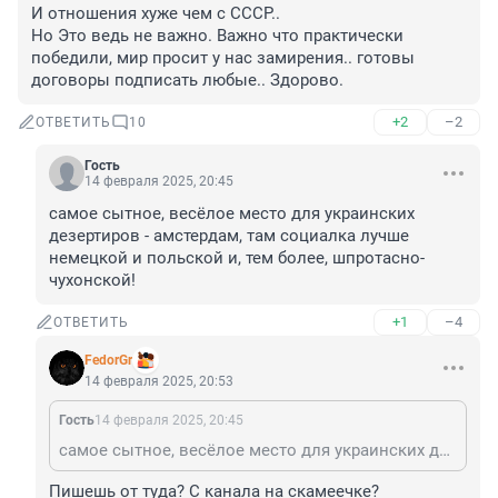
И отношения хуже чем с СССР..

Но Это ведь не важно. Важно что практически 
победили, мир просит у нас замирения.. готовы 
договоры подписать любые.. Здорово.
+2
–2
ОТВЕТИТЬ
10
Гость
14 февраля 2025, 20:45
самое сытное, весёлое место для украинских 
дезертиров - амстердам, там социалка лучше 
немецкой и польской и, тем более, шпротасно-
чухонской!
+1
–4
ОТВЕТИТЬ
FedorGr
14 февраля 2025, 20:53
Гость
14 февраля 2025, 20:45
самое сытное, весёлое место для украинских дезертиров - амстердам, там социалка лучше немецкой и польской и, тем более, шпротасно-чухонской!
Пишешь от туда? С канала на скамеечке?