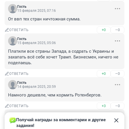
Гость
15 февраля 2025, 07:16
От ввп тех стран ничтожная сумма.
+0
–0
ОТВЕТИТЬ
Гость
15 февраля 2025, 05:06
Платили все страны Запада, а содрать с Украины и 
захапать всё себе хочет Трамп. Бизнесмен, ничего не 
поделаешь.
+0
–0
ОТВЕТИТЬ
Гость
14 февраля 2025, 20:59
Намного дешевле, чем кормить Ротенбергов.
+3
–0
ОТВЕТИТЬ
Гость
14 февраля 2025, 20:49
Получай награды за комментарии и другие 
задания!
Зеленский официально заявил, что денег не было, а 