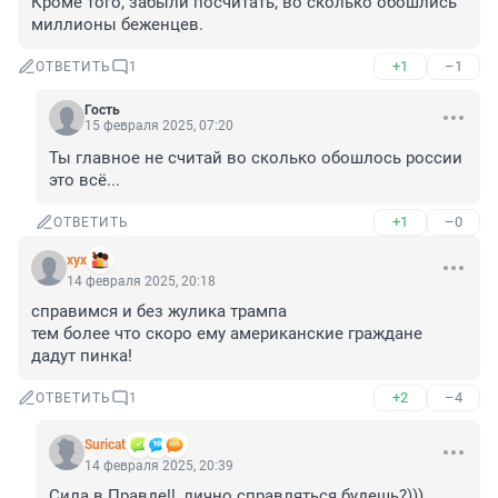
Кроме того, забыли посчитать, во сколько обошлись 
миллионы беженцев.
+1
–1
ОТВЕТИТЬ
1
Гость
15 февраля 2025, 07:20
Ты главное не считай во сколько обошлось россии 
это всё...
+1
–0
ОТВЕТИТЬ
хух
14 февраля 2025, 20:18
справимся и без жулика трампа 

тем более что скоро ему американские граждане 
дадут пинка!
+2
–4
ОТВЕТИТЬ
1
Suricat
14 февраля 2025, 20:39
Сила в Правде!!, лично справляться будешь?)))