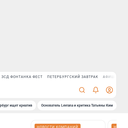
ЗСД ФОНТАНКА ФЕСТ
ПЕТЕРБУРГСКИЙ ЗАВТРАК
АФИША PLUS
рбург ищет креатив
Основатель Levrana и критика Татьяны Ким
Зач
НОВОСТИ КОМПАНИЙ
НОВОС