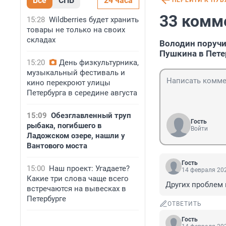
Все
СПБ
24 часа
ПЕРЕЙТИ К ПУ
33 комм
15:28
Wildberries будет хранить
товары не только на своих
складах
Володин поручи
Пушкина в Пете
15:20
День физкультурника,
музыкальный фестиваль и
кино перекроют улицы
Петербурга в середине августа
15:09
Обезглавленный труп
Гость
рыбака, погибшего в
Войти
Ладожском озере, нашли у
Вантового моста
Гость
15:00
Наш проект: Угадаете?
14 февраля 202
Какие три слова чаще всего
Других проблем 
встречаются на вывесках в
Петербурге
ОТВЕТИТЬ
Гость