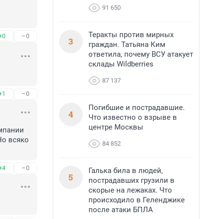
91 650
Теракты против мирных
+0
–0
3
граждан. Татьяна Ким
ответила, почему ВСУ атакует
склады Wildberries
87 137
+1
–0
Погибшие и пострадавшие.
4
Что известно о взрыве в
центре Москвы
мпании 
о всяко 
84 852
+4
–0
Галька била в людей,
5
пострадавших грузили в
скорые на лежаках. Что
происходило в Геленджике
после атаки БПЛА