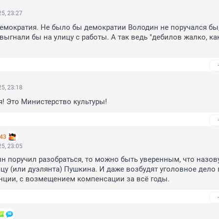
5, 23:27
демократия. Не было бы демократии Володин не поручался бы, 
выгнали бы на улицу с работы. А так ведь "дебилов жалко, как
5, 23:18
я! Это Министерство культуры!
 43
5, 23:05
н поручил разобраться, то можно быть уверенным, что назову
цу (или дуэлянта) Пушкина. И даже возбудят уголовное дело 
нции, с возмещением компенсации за всё годы.