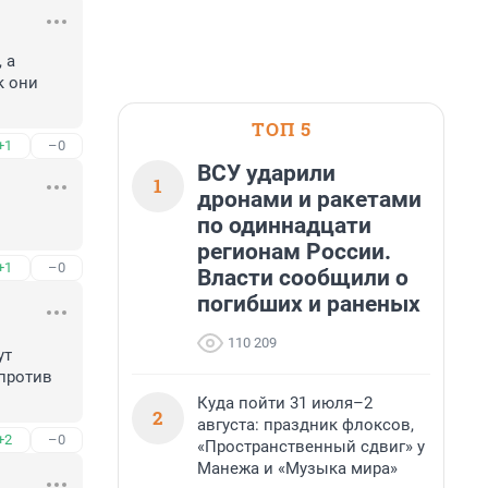
а 
 они 
ТОП 5
+1
–0
ВСУ ударили
1
дронами и ракетами
по одиннадцати
регионам России.
+1
–0
Власти сообщили о
погибших и раненых
110 209
т 
против 
Куда пойти 31 июля–2
2
августа: праздник флоксов,
+2
–0
«Пространственный сдвиг» у
Манежа и «Музыка мира»