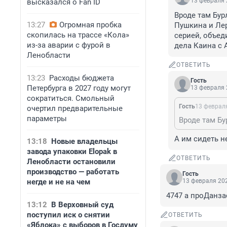
13 февраля 
высказался о Fan ID
Вроде там Бур
13:27
Огромная пробка
Пушкина и Лер
скопилась на трассе «Кола»
серией, объеди
из-за аварии с фурой в
дела Каина с 
Ленобласти
ОТВЕТИТЬ
13:23
Расходы бюджета
Гость
Петербурга в 2027 году могут
13 февраля 
сократиться. Смольный
Гость
13 февраля
очертил предварительные
параметры
А им сидеть н
13:18
Новые владельцы
завода упаковки Elopak в
ОТВЕТИТЬ
Ленобласти остановили
производство — работать
Гость
негде и не на чем
13 февраля 202
4747 а проДанза
13:12
В Верховный суд
поступил иск о снятии
ОТВЕТИТЬ
«Яблока» с выборов в Госдуму