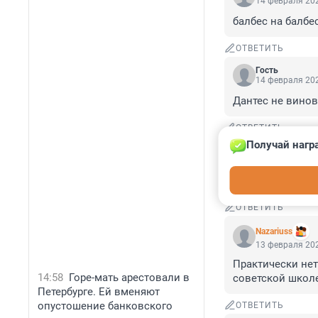
14 февраля 202
балбес на балбе
ОТВЕТИТЬ
Гость
14 февраля 202
Дантес не винов
ОТВЕТИТЬ
Получай нагр
Гость
14 февраля 202
Зачем увековечи
ОТВЕТИТЬ
Nazariuss
13 февраля 202
Практически нет
14:58
Горе-мать арестовали в
советской школе
Петербурге. Ей вменяют
опустошение банковского
ОТВЕТИТЬ