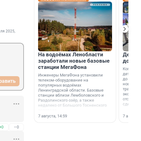
ля 2025,
На водоёмах Ленобласти
Девело
заработали новые базовые
добро
станции МегаФона
Когда-то
дети игр
Инженеры МегаФона установили
до темно
телеком-оборудование на
равить
новости н
популярных водоёмах
традиция
Ленинградской области. Базовые
экономич
станции вблизи Лемболовского и
отсутств
Раздолинского озёр, а также
сделали 
недалеко от Большого Тосненского
водопада.
7 августа, 14:59
7 августа,
+0
–0