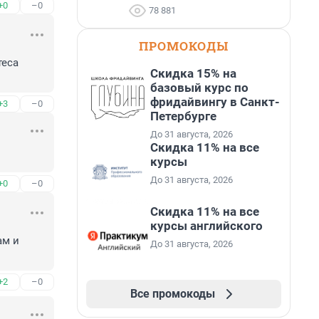
+0
–0
78 881
ПРОМОКОДЫ
еса 
Скидка 15% на
базовый курс по
фридайвингу в Санкт-
+3
–0
Петербурге
До 31 августа, 2026
Скидка 11% на все
курсы
До 31 августа, 2026
+0
–0
Скидка 11% на все
курсы английского
м и 
До 31 августа, 2026
+2
–0
Все промокоды