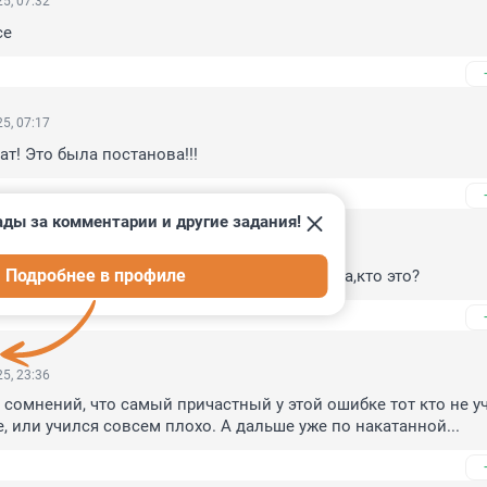
5, 07:32
се
5, 07:17
ат! Это была постанова!!!
ады за комментарии и другие задания!
5, 00:07
Подробнее в профиле
вать Дантеса,меня интересует жена Макрона,кто это?
5, 23:36
 сомнений, что самый причастный у этой ошибке тот кто не уч
, или учился совсем плохо. А дальше уже по накатанной...