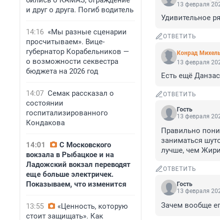
бились о КАМАЗ, ограждение
13 февраля 202
и друг о друга. Погиб водитель
Удивительное р
14:16
«Мы разные сценарии
ОТВЕТИТЬ
просчитываем». Вице-
губернатор Корабельников —
Конрад Михел
о возможности секвестра
13 февраля 202
бюджета на 2026 год
Есть ещё Данзас.
14:07
Семак рассказал о
ОТВЕТИТЬ
состоянии
Гость
госпитализированного
13 февраля 202
Кондакова
Правильно поним
заниматься шуто
14:01
С Московского
лучше, чем Жири
вокзала в Рыбацкое и на
Ладожский вокзал переводят
ОТВЕТИТЬ
еще больше электричек.
Показываем, что изменится
Гость
13 февраля 202
Зачем вообще ег
13:55
«Ценность, которую
стоит защищать». Как