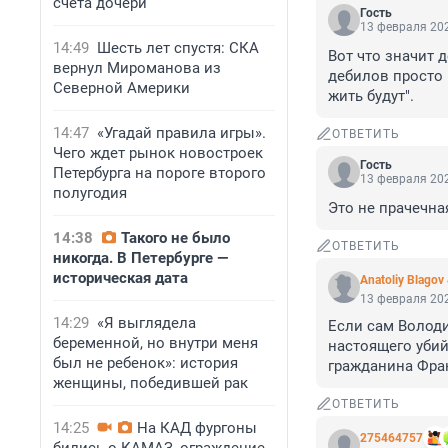
счета дочери
Гость
13 февраля 202
14:49
Шесть лет спустя: СКА
Вот что значит 
вернул Мироманова из
дебилов просто 
Северной Америки
жить будут".
14:47
«Угадай правила игры».
ОТВЕТИТЬ
Чего ждет рынок новостроек
Гость
Петербурга на пороге второго
13 февраля 202
полугодия
Это не прачечна
14:38
Такого не было
ОТВЕТИТЬ
никогда. В Петербурге —
историческая дата
Anatoliy Blagov
13 февраля 202
14:29
«Я выглядела
Если сам Володи
беременной, но внутри меня
настоящего убий
был не ребенок»: история
гражданина Фра
женщины, победившей рак
ОТВЕТИТЬ
14:25
На КАД фургоны
275464757