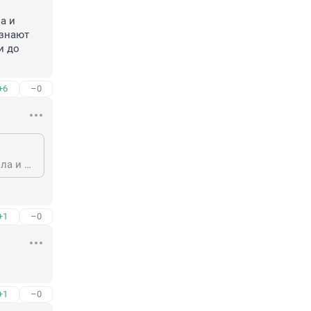
 и 
знают 
 до 
+6
–0
Вроде там Бурляев утверждал, что это всё одна туса была, которая исполнила и Пушкина и Лермонтова. И Сергеича, говорит, они исполнили, и Юрьича. Признают серией, объединят в одно дело. Главное, не останавливаться. Так, глядишь, и до дела Каина с Авелем доберемся, там тоже недорасследовано.
+1
–0
+1
–0