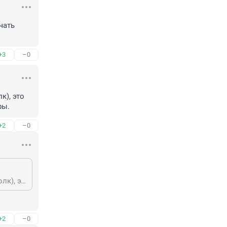
ать 
+3
–0
), это 
ры.
+2
–0
Не согласен. Поскольку Дантес был военнослужащим (Кавалергардский полк), это вопрос главного военного следственного управления и военной прокуратуры.
+2
–0