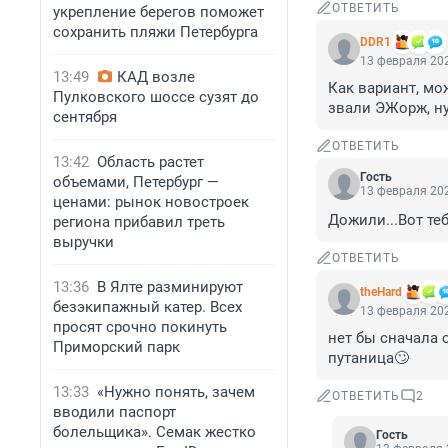
ОТВЕТИТЬ
укрепление берегов поможет
сохранить пляжи Петербурга
DDR1
13 февраля 202
13:49
КАД возле
Как вариант, мо
Пулковского шоссе сузят до
звали ЭЖорж, ну
сентября
ОТВЕТИТЬ
13:42
Область растет
Гость
объемами, Петербург —
13 февраля 202
ценами: рынок новостроек
Дожили...Вот тебе
региона прибавил треть
выручки
ОТВЕТИТЬ
13:36
В Ялте разминируют
theHard
безэкипажный катер. Всех
13 февраля 202
просят срочно покинуть
нет бы сначала 
Приморский парк
путаница🙄
13:33
«Нужно понять, зачем
ОТВЕТИТЬ
2
вводили паспорт
болельщика». Семак жестко
Гость