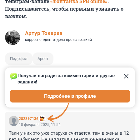
телеграм-канале
«Фонтанка SPB online»
.
Подписывайтесь, чтобы первыми узнавать о
важном.
Артур Токарев
корреспондент отдела происшествий
Педофил
Арест
Получай награды за комментарии и другие 
задания!
8
6
9
27
8
Подробнее в профиле
КОММЕНТАРИИ
26
282397136
10 февраля 2025, 11:54
Таки у них это уже старуха считается, там в жены в 12 
лет забирают. Не заплатили землячке наверняка.