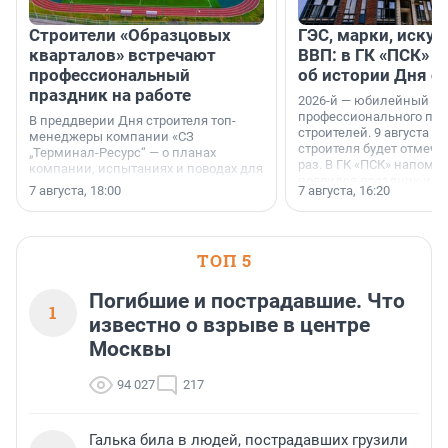
Строители «Образцовых
ГЭС, марки, искус
кварталов» встречают
ВВП: в ГК «ПСК» р
профессиональный
об истории Дня с
праздник на работе
2026-й — юбилейный го
профессионального пр
В преддверии Дня строителя топ-
строителей. 9 августа 2
менеджеры компании «СЗ
строителя будет отмечат
„Терминал-Ресурс“ — о планах
раз. В ГК «ПСК» напомни
компании, испытаниях и поводах для
появился праздник и к
осторожного оптимизма.
7 августа, 18:00
7 августа, 16:20
поменялась роль строит
ТОП 5
Погибшие и пострадавшие. Что
1
известно о взрыве в центре
Москвы
94 027
217
Галька била в людей, пострадавших грузили