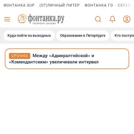
ФОНТАНКА SUP
(ОТ)ЛИЧНЫЙ ПИТЕР
ФОНТАНКА ГО
СЕРЕБР
Куда пойти на выходных
Образование в Петербурге
Кто поступ
Между «Адмиралтейской» и
СРОЧНО
«Комендантским» увеличивали интервал