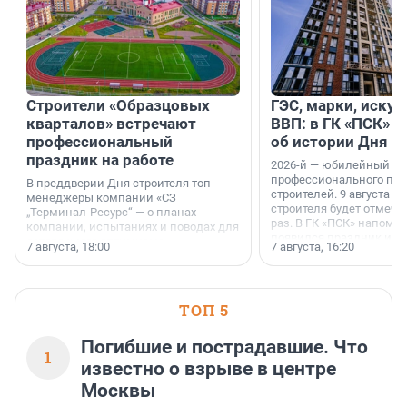
Строители «Образцовых
ГЭС, марки, искус
кварталов» встречают
ВВП: в ГК «ПСК» р
профессиональный
об истории Дня с
праздник на работе
2026-й — юбилейный го
профессионального пр
В преддверии Дня строителя топ-
строителей. 9 августа 2
менеджеры компании «СЗ
строителя будет отмечат
„Терминал-Ресурс“ — о планах
раз. В ГК «ПСК» напомни
компании, испытаниях и поводах для
появился праздник и к
осторожного оптимизма.
7 августа, 18:00
7 августа, 16:20
поменялась роль строит
ТОП 5
Погибшие и пострадавшие. Что
1
известно о взрыве в центре
Москвы