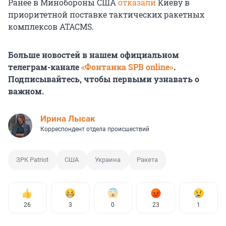
Ранее в Минобороны США
отказали
Киеву в
приоритетной поставке тактических ракетных
комплексов ATACMS.
Больше новостей в нашем официальном
телеграм-канале
«Фонтанка SPB online»
.
Подписывайтесь, чтобы первыми узнавать о
важном.
Ирина Лысак
Корреспондент отдела происшествий
ЗРК Patriot
США
Украина
Ракета
26
3
0
23
1