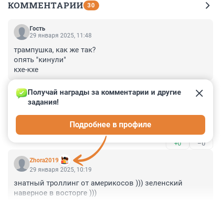
КОММЕНТАРИИ
30
Гость
29 января 2025, 11:48
трампушка, как же так?

опять "кинули"

кхе-кхе
+0
–0
Получай награды за комментарии и другие 
задания!
Гость
29 января 2025, 11:05
Подробнее в профиле
вопрос, верить ли зеленскому
+0
–0
Zhora2019
29 января 2025, 10:19
знатный троллинг от америкосов ))) зеленский 
наверное в восторге )))
+0
–0