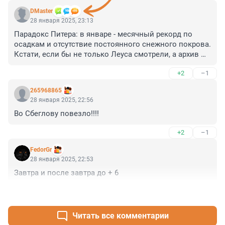
DMaster
28 января 2025, 23:13
Парадокс Питера: в январе - месячный рекорд по 
осадкам и отсутствие постоянного снежного покрова.

Кстати, если бы не только Леуса смотрели, а архив 
ИЦП, то видели бы, что максимум был не +4.3, а +4.7. 
+2
–1
(Кому не нравится точка в качестве разделителя 
целой и дробной части - я программист, не надо мне 
265968865
писать, не тратьте свое время.)
28 января 2025, 22:56
Во Сбеглову повезло!!!!
+2
–1
FedorGr
28 января 2025, 22:53
Завтра и после завтра до + 6
+1
–0
Читать все комментарии