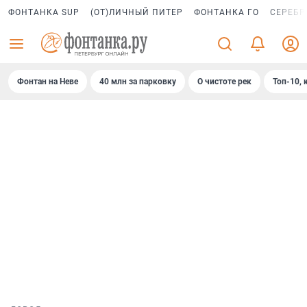
ФОНТАНКА SUP
(ОТ)ЛИЧНЫЙ ПИТЕР
ФОНТАНКА ГО
СЕРЕБР
Фонтан на Неве
40 млн за парковку
О чистоте рек
Топ-10, 