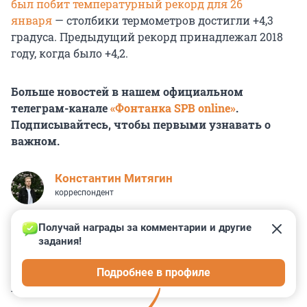
был побит температурный рекорд для 26
января
— столбики термометров достигли +4,3
градуса. Предыдущий рекорд принадлежал 2018
году, когда было +4,2.
Больше новостей в нашем официальном
телеграм-канале
«Фонтанка SPB online»
.
Подписывайтесь, чтобы первыми узнавать о
важном.
Константин Митягин
корреспондент
Получай награды за комментарии и другие 
задания!
6
1
0
3
17
Подробнее в профиле
КОММЕНТАРИИ
4