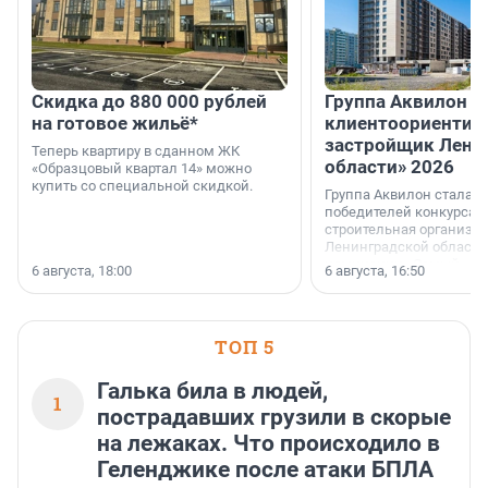
Скидка до 880 000 рублей
Группа Аквилон 
на готовое жильё*
клиентоориентир
застройщик Лени
Теперь квартиру в сданном ЖК
области» 2026
«Образцовый квартал 14» можно
купить со специальной скидкой.
Группа Аквилон стала 
победителей конкурса 
строительная организа
Ленинградской области 
номинации «Самый
6 августа, 18:00
6 августа, 16:50
клиентоориентированн
застройщик Ленинград
области».
ТОП 5
Галька била в людей,
1
пострадавших грузили в скорые
на лежаках. Что происходило в
Геленджике после атаки БПЛА