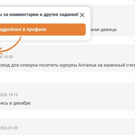
ы за комментарии и другие задания!
4, 19:33
или в местную больницу"

одробнее в профиле
р действительно верит, что родила непорочная девица.
4, 18:50
овод для опекуна посетить курорты Антальи за казенный счет
024, 19:19
ись в декабре.
024, 01:09