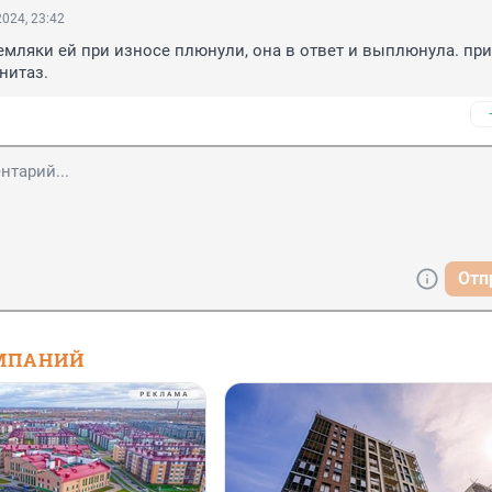
024, 23:42
земляки ей при износе плюнули, она в ответ и выплюнула. при
нитаз.
Отп
МПАНИЙ