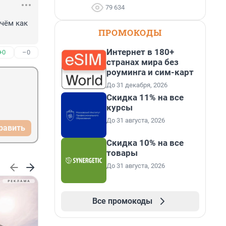
79 634
чём как 
ПРОМОКОДЫ
Интернет в 180+
+0
–0
странах мира без
роуминга и сим-карт
До 31 декабря, 2026
Скидка 11% на все
курсы
До 31 августа, 2026
равить
Скидка 10% на все
товары
До 31 августа, 2026
Все промокоды