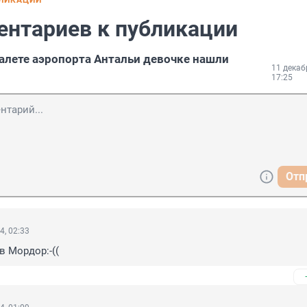
БЛИКАЦИИ
ентариев к публикации
алете аэропорта Антальи девочке нашли
11 декаб
17:25
Отп
4, 02:33
в Мордор:-((