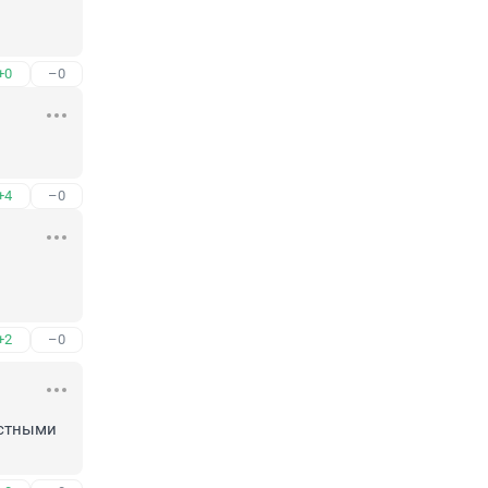
+0
–0
+4
–0
+2
–0
стными 