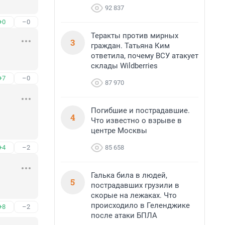
92 837
+0
–0
Теракты против мирных
3
граждан. Татьяна Ким
ответила, почему ВСУ атакует
склады Wildberries
+7
–0
87 970
Погибшие и пострадавшие.
4
Что известно о взрыве в
центре Москвы
85 658
+4
–2
Галька била в людей,
5
пострадавших грузили в
скорые на лежаках. Что
происходило в Геленджике
+8
–2
после атаки БПЛА