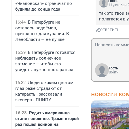
Гость
«Чкаловская» ограничат по
11 декабря 2
будням до конца года
так это твои 
полагается в у
16:44
В Петербурге не
осталось водоёмов,
ОТВЕТИТЬ
пригодных для купания. В
Ленобласти — не лучше
16:39
В Петербурге готовятся
наблюдать солнечное
затмение — чтобы его
Гость
увидеть, нужно постараться
Войти
16:32
Люди с каким цветом
глаз реже страдают от
НОВОСТИ КО
катаракты, рассказали
эксперты ПНИПУ
16:28
Родить американца
станет сложнее. Трамп второй
раз пошел войной на