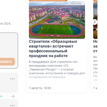
ря 2024,
Строители «Образцовых
На вод
кварталов» встречают
зарабо
профессиональный
станци
праздник на работе
Инженер
телеком-
равить
В преддверии Дня строителя топ-
популярн
менеджеры компании «СЗ
Ленингра
„Терминал-Ресурс“ — о планах
станции 
компании, испытаниях и поводах для
Раздолин
осторожного оптимизма.
недалеко
водопада
7 августа, 18:00
7 августа,
+1
–0