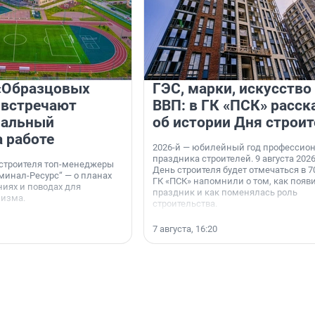
«Образцовых
ГЭС, марки, искусство
 встречают
ВВП: в ГК «ПСК» расск
нальный
об истории Дня строит
а работе
2026-й — юбилейный год профессио
праздника строителей. 9 августа 2026
 строителя топ-менеджеры
День строителя будет отмечаться в 70
минал-Ресурс“ — о планах
ГК «ПСК» напомнили о том, как появ
иях и поводах для
праздник и как поменялась роль
мизма.
строительства.
7 августа, 16:20