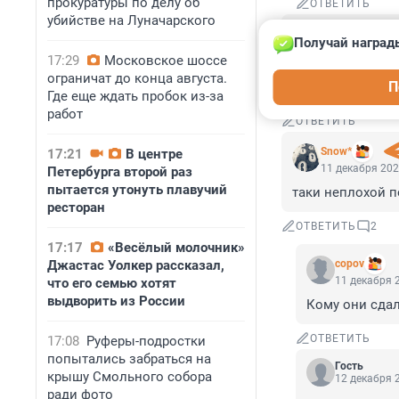
прокуратуры по делу об
ОТВЕТИТЬ
убийстве на Луначарского
Гость
Получай наград
11 декабря 202
17:29
Московское шоссе
"Девушку достав
ограничат до конца августа.
П
Ну то есть авто
Где еще ждать пробок из-за
работ
ОТВЕТИТЬ
Snow*
17:21
В центре
11 декабря 202
Петербурга второй раз
пытается утонуть плавучий
таки неплохой п
ресторан
ОТВЕТИТЬ
2
17:17
«Весёлый молочник»
Джастас Уолкер рассказал,
copov
11 декабря 2
что его семью хотят
выдворить из России
Кому они сдал
ОТВЕТИТЬ
17:08
Руферы-подростки
попытались забраться на
Гость
крышу Смольного собора
12 декабря 2
ради фото