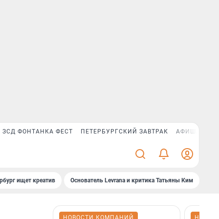
ЗСД ФОНТАНКА ФЕСТ
ПЕТЕРБУРГСКИЙ ЗАВТРАК
АФИША PLUS
рбург ищет креатив
Основатель Levrana и критика Татьяны Ким
Зач
НОВОСТИ КОМПАНИЙ
НОВОС