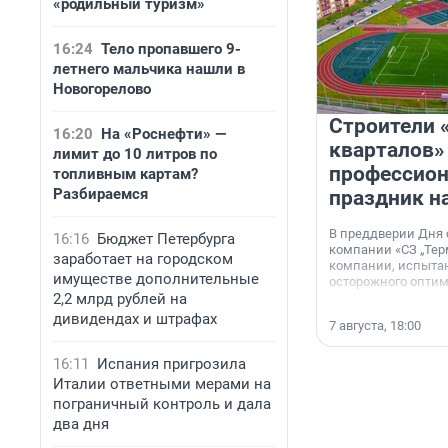
«родильный туризм»
16:24
Тело пропавшего 9-
летнего мальчика нашли в
Новогорелово
Строители 
16:20
На «Роснефти» —
кварталов»
лимит до 10 литров по
профессио
топливным картам?
Разбираемся
праздник н
В преддверии Дня
16:16
Бюджет Петербурга
компании «СЗ „Тер
заработает на городском
компании, испытан
имуществе дополнительные
осторожного опти
2,2 млрд рублей на
дивидендах и штрафах
7 августа, 18:00
16:11
Испания пригрозила
Италии ответными мерами на
пограничный контроль и дала
два дня