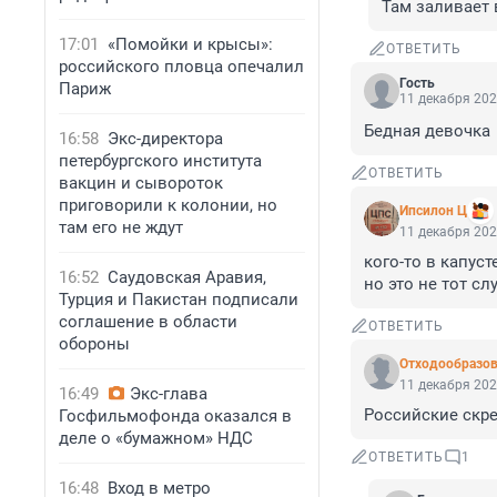
Там заливает в
17:01
«Помойки и крысы»:
ОТВЕТИТЬ
российского пловца опечалил
Гость
Париж
11 декабря 202
Бедная девочка
16:58
Экс-директора
петербургского института
ОТВЕТИТЬ
вакцин и сывороток
приговорили к колонии, но
Ипсилон Ц
там его не ждут
11 декабря 202
кого-то в капусте
16:52
Саудовская Аравия,
но это не тот сл
Турция и Пакистан подписали
соглашение в области
ОТВЕТИТЬ
обороны
Отходообразов
11 декабря 202
16:49
Экс-глава
Российские скре
Госфильмофонда оказался в
деле о «бумажном» НДС
ОТВЕТИТЬ
1
16:48
Вход в метро