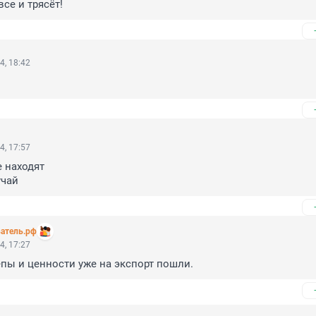
се и трясёт!
4, 18:42
4, 17:57
 находят

учай
атель.рф
4, 17:27
пы и ценности уже на экспорт пошли.