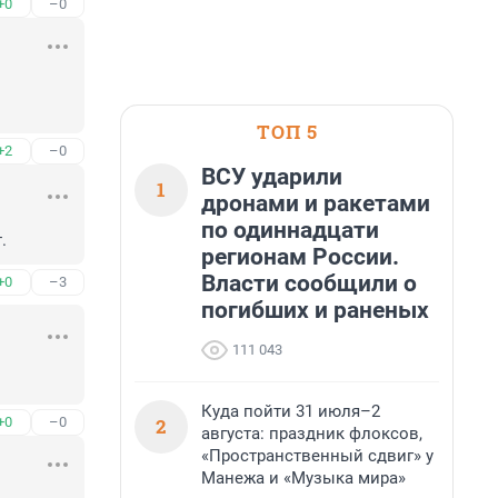
+0
–0
ТОП 5
+2
–0
ВСУ ударили
1
дронами и ракетами
по одиннадцати
.
регионам России.
Власти сообщили о
+0
–3
погибших и раненых
111 043
Куда пойти 31 июля–2
2
+0
–0
августа: праздник флоксов,
«Пространственный сдвиг» у
Манежа и «Музыка мира»