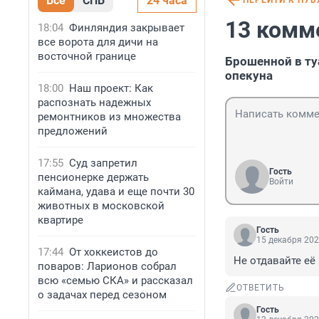
Все
СПБ
24 часа
ПЕРЕЙТИ К ПУ
13 комм
18:04
Финляндия закрывает
все ворота для дичи на
восточной границе
Брошенной в ту
опекуна
18:00
Наш проект: Как
распознать надежных
ремонтников из множества
предложений
17:55
Суд запретил
Гость
пенсионерке держать
Войти
каймана, удава и еще почти 30
животных в московской
квартире
Гость
15 декабря 202
17:44
От хоккеистов до
Не отдавайте её 
поваров: Ларионов собрал
всю «семью СКА» и рассказал
ОТВЕТИТЬ
о задачах перед сезоном
Гость