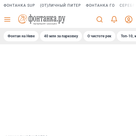
ФОНТАНКА SUP
(ОТ)ЛИЧНЫЙ ПИТЕР
ФОНТАНКА ГО
СЕРЕБР
Фонтан на Неве
40 млн за парковку
О чистоте рек
Топ-10, 