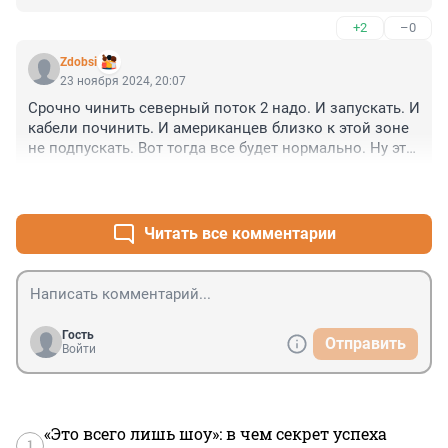
+2
–0
Zdobsi
23 ноября 2024, 20:07
Срочно чинить северный поток 2 надо. И запускать. И 
кабели починить. И американцев близко к этой зоне 
не подпускать. Вот тогда все будет нормально. Ну это 
немцы сами должны к этому придти-недолго 
+1
–1
осталось. И вторую то нитку газопровода можно 
запустить хоть сейчас.
Читать все комментарии
Гость
Отправить
Войти
«Это всего лишь шоу»: в чем секрет успеха
1