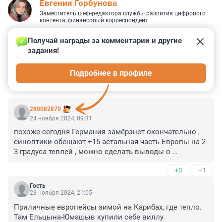
Евгения Горбунова
Заместитель шеф-редактора службы развития цифрового
контента, финансовый корреспондент
Получай награды за комментарии и другие 
задания!
3
38
0
2
2
Подробнее в профиле
КОММЕНТАРИИ
124
280082870
24 ноября 2024, 09:31
похоже сегодня Германия замёрзнет окончательно , 
синоптики обещают +15 астальная часть Европы на 2-
3 градуса теплей , можно сделать выводы о 
Российских СМИ
+0
–1
Гость
23 ноября 2024, 21:05
Приличные европейсы зимой на Карибах, где тепло. 
Там Ельцына-Юмашыв купили себе виллу.