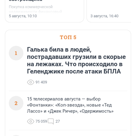
Покупка коммерческой
недвижимости финансовый
5 августа, 10:10
3 августа, 16:40
инструмент, доступный для многих
предпринимателей. Будь то новый
офис, склад, торговое помещение
или готовый арендный бизнес —
успех сделки зависит от правильного
ТОП 5
выбора объекта и грамотного
финансирования.
Галька била в людей,
1
пострадавших грузили в скорые
на лежаках. Что происходило в
Геленджике после атаки БПЛА
91 409
15 телесериалов августа — выбор
2
«Фонтанки»: «Коп-звезда», новые «Тед
Лассо» и «Джек Ричер», «Одержимость»
75 059
27