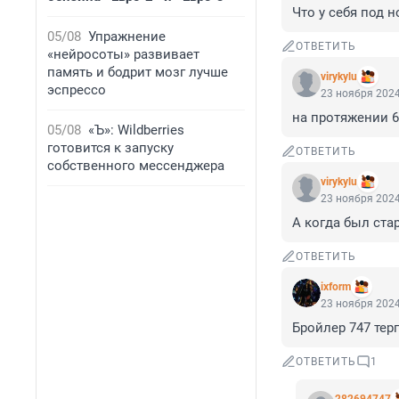
Что у себя под н
05/08
Упражнение
ОТВЕТИТЬ
«нейросоты» развивает
память и бодрит мозг лучше
virykylu
эспрессо
23 ноября 2024
на протяжении 6
05/08
«Ъ»: Wildberries
готовится к запуску
ОТВЕТИТЬ
собственного мессенджера
virykylu
23 ноября 2024
А когда был ста
ОТВЕТИТЬ
ixform
23 ноября 2024
Бройлер 747 тер
ОТВЕТИТЬ
1