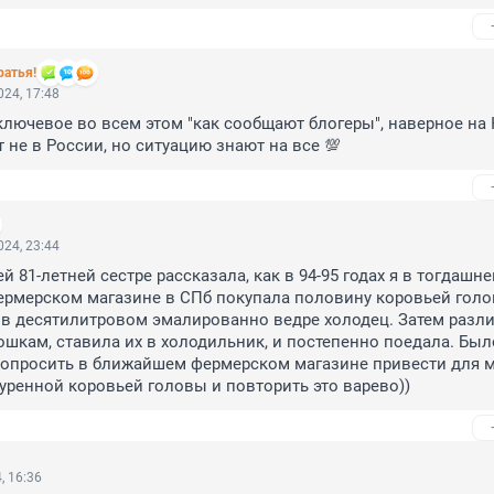
ратья!
24, 17:48
 ключевое во всем этом "как сообщают блогеры", наверное на Ю
 не в России, но ситуацию знают на все 💯
24, 23:44
й 81-летней сестре рассказала, как в 94-95 годах я в тогдашне
рмерском магазине в СПб покупала половину коровьей голов
 в десятилитровом эмалированно ведре холодец. Затем разлив
шкам, ставила их в холодильник, и постепенно поедала. Было
попросить в ближайшем фермерском магазине привести для м
ренной коровьей головы и повторить это варево))
, 16:36