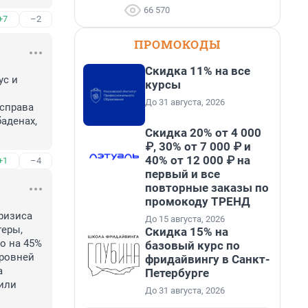
66 570
+7
–2
ПРОМОКОДЫ
Скидка 11% на все
с и 
курсы
До 31 августа, 2026
справа 
аденах, 
Скидка 20% от 4 000
₽, 30% от 7 000 ₽ и
40% от 12 000 ₽ на
+1
–4
первый и все
повторные заказы по
промокоду ТРЕНД
изиса 
До 15 августа, 2026
еры, 
Скидка 15% на
 на 45% 
базовый курс по
ровней 
фридайвингу в Санкт-
 
Петербурге
ли 
До 31 августа, 2026