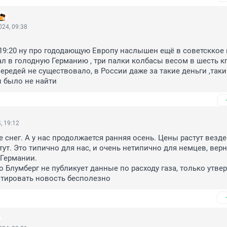
24, 09:38
 19:20 ну про гододающую Европу наслышен ещё в советсккое 
пал в голодную Германию , три палки колбасы весом в шесть кг
очередей не существовало, в России даже за такие деньги ,таки
 было не найти
, 19:12
 снег. А у нас продолжается ранняя осень. Цены растут везде.
ут. Это типично для нас, и очень нетипично для немцев, верне
ермании. 

о Блумберг не публикует данные по расходу газа, только утвер
тировать новость бесполезно