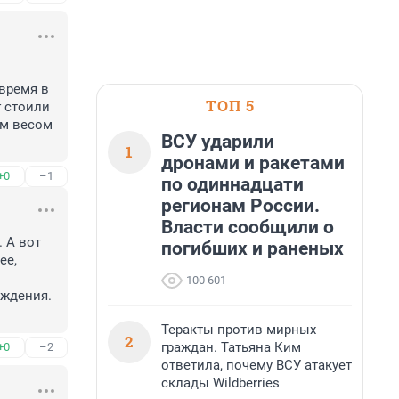
время в 
ТОП 5
 стоили 
м весом 
ВСУ ударили
1
дронами и ракетами
+0
–1
по одиннадцати
регионам России.
Власти сообщили о
 А вот 
погибших и раненых
е, 
100 601
ждения. 
Теракты против мирных
2
граждан. Татьяна Ким
+0
–2
ответила, почему ВСУ атакует
склады Wildberries