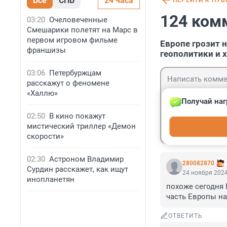
Все
СПБ
24 часа
ПЕРЕЙТИ К ПУ
124 ком
03:20
Очеловеченные
Смешарики полетят на Марс в
первом игровом фильме
Европе грозит 
франшизы
геополитики и 
03:06
Петербуржцам
расскажут о феномене
«Халлю»
Получай наг
02:50
В кино покажут
Гость
мистический триллер «Демон
Войти
скорости»
02:30
Астроном Владимир
280082870
Сурдин расскажет, как ищут
24 ноября 2024
инопланетян
похоже сегодня 
часть Европы на
ОТВЕТИТЬ