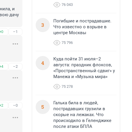
76 043
ила, и 
вою дачу 
Погибшие и пострадавшие.
3
Что известно о взрыве в
+0
–1
центре Москвы
75 796
Куда пойти 31 июля–2
4
августа: праздник флоксов,
+4
–2
«Пространственный сдвиг» у
Манежа и «Музыка мира»
75 278
Галька била в людей,
+2
–0
5
пострадавших грузили в
скорые на лежаках. Что
происходило в Геленджике
после атаки БПЛА