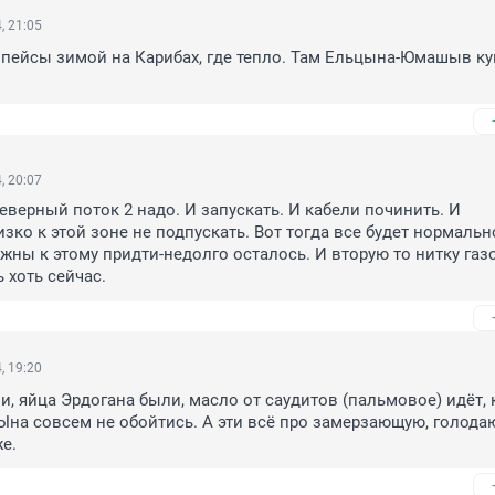
, 21:05
пейсы зимой на Карибах, где тепло. Там Ельцына-Юмашыв ку
, 20:07
еверный поток 2 надо. И запускать. И кабели починить. И 
ко к этой зоне не подпускать. Вот тогда все будет нормально.
ны к этому придти-недолго осталось. И вторую то нитку газ
 хоть сейчас.
, 19:20
, яйца Эрдогана были, масло от саудитов (пальмовое) идёт, 
з Ына совсем не обойтись. А эти всё про замерзающую, голода
е.