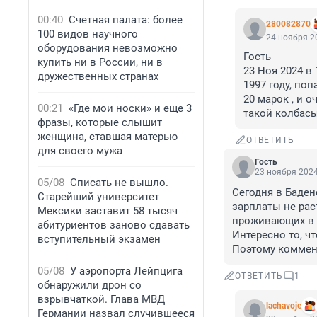
00:40
Счетная палата: более
280082870
100 видов научного
24 ноября 20
оборудования невозможно
Гость

купить ни в России, ни в
23 Ноя 2024 в
дружественных странах
1997 году, по
20 марок , и 
00:21
«Где мои носки» и еще 3
такой колбасы
фразы, которые слышит
женщина, ставшая матерью
ОТВЕТИТЬ
для своего мужа
Гость
23 ноября 2024
05/08
Списать не вышло.
Сегодня в Бадене
Старейший университет
зарплаты не раст
Мексики заставит 58 тысяч
проживающих в Г
абитуриентов заново сдавать
Интересно то, чт
вступительный экзамен
Поэтому коммен
05/08
У аэропорта Лейпцига
ОТВЕТИТЬ
1
обнаружили дрон со
взрывчаткой. Глава МВД
lachavoje
Германии назвал случившееся