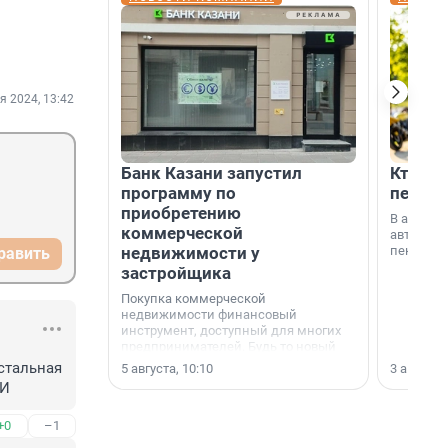
я 2024, 13:42
Банк Казани запустил
Кто по
программу по
пенсии
приобретению
В август
коммерческой
автомати
недвижимости у
пенсии.
равить
застройщика
Покупка коммерческой
недвижимости финансовый
инструмент, доступный для многих
предпринимателей. Будь то новый
офис, склад, торговое помещение
тальная 
5 августа, 10:10
3 августа,
или готовый арендный бизнес —
МИ
успех сделки зависит от правильного
выбора объекта и грамотного
+0
–1
финансирования.