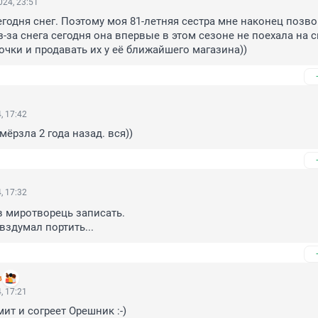
24, 23:51
егодня снег. Поэтому моя 81-летняя сестра мне наконец позвон
з-за снега сегодня она впервые в этом сезоне не поехала на с
очки и продавать их у её ближайшего магазина))
, 17:42
мёрзла 2 года назад. вся))
, 17:32
 миротворець записать. 

вздумал портить...
в
, 17:21
ит и согреет Орешник :-)