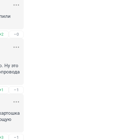
пили 
+2
–0
 Ну это 
опровода 
+1
–1
картошка 
ющую 
+3
–1