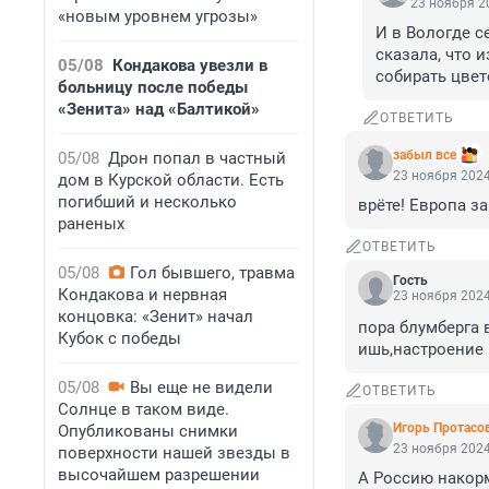
23 ноября 20
«новым уровнем угрозы»
И в Вологде с
сказала, что и
05/08
Кондакова увезли в
собирать цвет
больницу после победы
«Зенита» над «Балтикой»
ОТВЕТИТЬ
забыл все
05/08
Дрон попал в частный
23 ноября 2024
дом в Курской области. Есть
погибший и несколько
врёте! Европа за
раненых
ОТВЕТИТЬ
05/08
Гол бывшего, травма
Гость
Кондакова и нервная
23 ноября 2024
концовка: «Зенит» начал
пора блумберга в
Кубок с победы
ишь,настроение 
05/08
Вы еще не видели
ОТВЕТИТЬ
Солнце в таком виде.
Игорь Протасо
Опубликованы снимки
23 ноября 2024
поверхности нашей звезды в
высочайшем разрешении
А Россию накорм