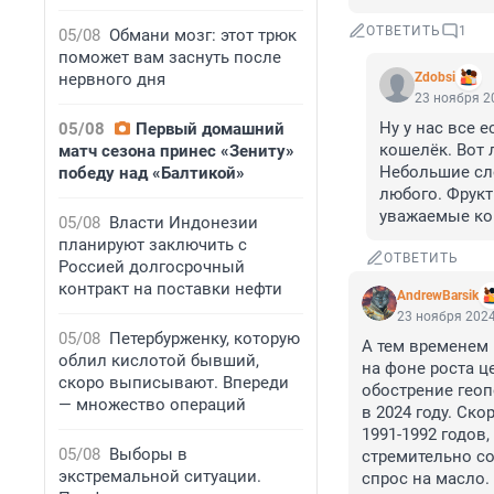
ОТВЕТИТЬ
1
05/08
Обмани мозг: этот трюк
поможет вам заснуть после
нервного дня
Zdobsi
23 ноября 20
Ну у нас все е
05/08
Первый домашний
кошелёк. Вот 
матч сезона принес «Зениту»
Небольшие сло
победу над «Балтикой»
любого. Фрукт
уважаемые ко
05/08
Власти Индонезии
планируют заключить с
ОТВЕТИТЬ
Россией долгосрочный
контракт на поставки нефти
AndrewBarsik
23 ноября 2024
05/08
Петербурженку, которую
А тем временем 
облил кислотой бывший,
на фоне роста ц
скоро выписывают. Впереди
обострение геоп
— множество операций
в 2024 году. Ск
1991-1992 годов
05/08
Выборы в
стремительно со
экстремальной ситуации.
спрос на масло.