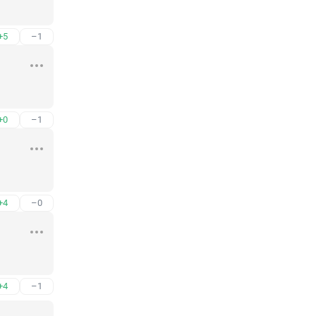
+5
–1
+0
–1
+4
–0
+4
–1