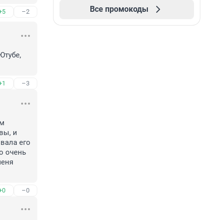
Все промокоды
+5
–2
тубе, 
+1
–3
м 
ы, и 
ала его 
 очень 
еня 
+0
–0