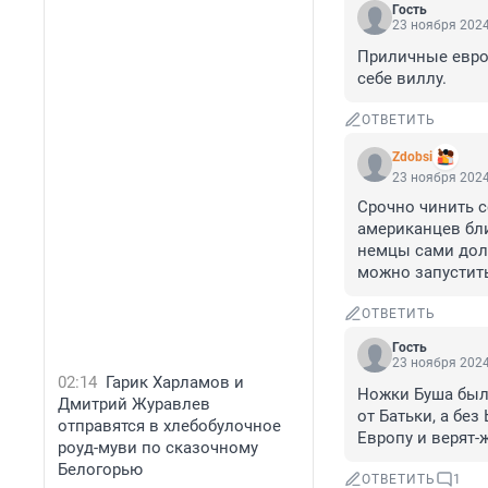
Гость
23 ноября 2024
Приличные евро
себе виллу.
ОТВЕТИТЬ
Zdobsi
23 ноября 2024
Срочно чинить с
американцев близ
немцы сами долж
можно запустить
ОТВЕТИТЬ
Гость
23 ноября 2024
02:14
Гарик Харламов и
Ножки Буша были
Дмитрий Журавлев
от Батьки, а бе
отправятся в хлебобулочное
Европу и верят-ж
роуд-муви по сказочному
Белогорью
ОТВЕТИТЬ
1