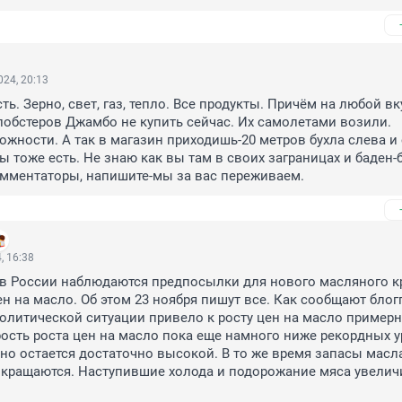
24, 20:13
сть. Зерно, свет, газ, тепло. Все продукты. Причём на любой вку
лобстеров Джамбо не купить сейчас. Их самолетами возили. 
жности. А так в магазин приходишь-20 метров бухла слева и 
ы тоже есть. Не знаю как вы там в своих заграницах и баден-б
мментаторы, напишите-мы за вас переживаем.
, 16:38
в России наблюдаются предпосылки для нового масляного кр
ен на масло. Об этом 23 ноября пишут все. Как сообщают блогг
олитической ситуации привело к росту цен на масло примерно
орость роста цен на масло пока еще намного ниже рекордных у
, но остается достаточно высокой. В то же время запасы масла
кращаются. Наступившие холода и подорожание мяса увеличи