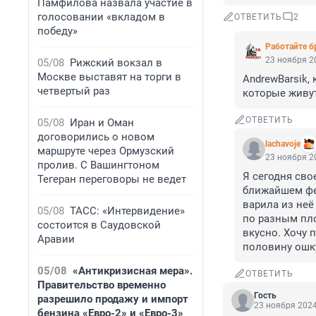
Памфилова назвала участие в
голосовании «вкладом в
ОТВЕТИТЬ
2
победу»
Работайте б
23 ноября 20
05/08
Рижский вокзал в
Москве выставят на торги в
AndrewBarsik,
четвертый раз
которые живут
ОТВЕТИТЬ
05/08
Иран и Оман
договорились о новом
lachavoje
маршруте через Ормузский
23 ноября 20
пролив. С Вашингтоном
Я сегодня свое
Тегеран переговоры не ведет
ближайшем фе
варила из неё
05/08
ТАСС: «Интервидение»
по разным пло
состоится в Саудовской
вкусно. Хочу 
Аравии
половину ошку
05/08
«Антикризисная мера».
ОТВЕТИТЬ
Правительство временно
Гость
разрешило продажу и импорт
23 ноября 2024
бензина «Евро-2» и «Евро-3»