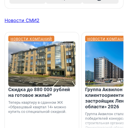
Новости СМИ2
НОВОСТИ КОМПАНИЙ
НОВОСТИ КОМПАНИ
Скидка до 880 000 рублей
Группа Аквилон 
на готовое жильё*
клиентоориентир
застройщик Лени
Теперь квартиру в сданном ЖК
области» 2026
«Образцовый квартал 14» можно
купить со специальной скидкой.
Группа Аквилон стала 
победителей конкурса 
строительная организа
Ленинградской области 