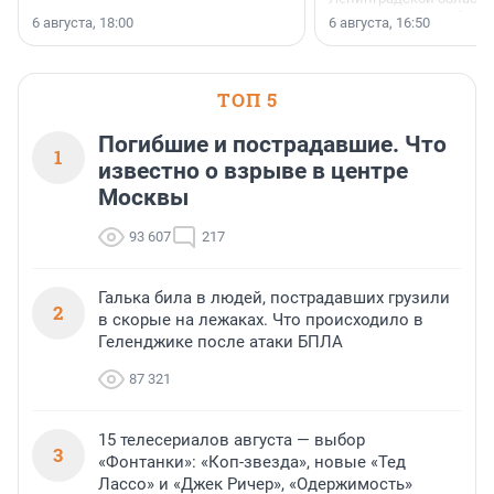
номинации «Самый
6 августа, 18:00
6 августа, 16:50
клиентоориентированн
застройщик Ленинград
области».
ТОП 5
Погибшие и пострадавшие. Что
1
известно о взрыве в центре
Москвы
93 607
217
Галька била в людей, пострадавших грузили
2
в скорые на лежаках. Что происходило в
Геленджике после атаки БПЛА
87 321
15 телесериалов августа — выбор
3
«Фонтанки»: «Коп-звезда», новые «Тед
Лассо» и «Джек Ричер», «Одержимость»