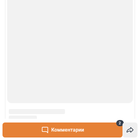
О сайте
Контакты
Техподдержка
Реклама
Наши мероприятия
О компании
Наши вакансии
Статистика канала в MAX
2
Комментарии
Все города сети