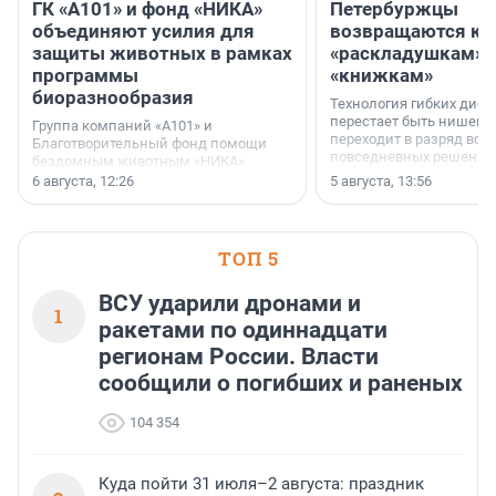
ГК «А101» и фонд «НИКА»
Петербуржцы
объединяют усилия для
возвращаются к
защиты животных в рамках
«раскладушкам» 
программы
«книжкам»
биоразнообразия
Технология гибких дисп
перестает быть нишевы
Группа компаний «А101» и
переходит в разряд вос
Благотворительный фонд помощи
повседневных решений
бездомным животным «НИКА»
заключили соглашение о
6 августа, 12:26
5 августа, 13:56
стратегическом сотрудничестве.
ТОП 5
ВСУ ударили дронами и
1
ракетами по одиннадцати
регионам России. Власти
сообщили о погибших и раненых
104 354
Куда пойти 31 июля–2 августа: праздник