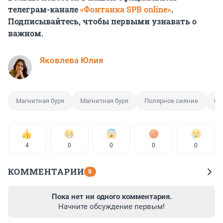
телеграм-канале
«Фонтанка SPB online»
.
Подписывайтесь, чтобы первыми узнавать о
важном.
Яковлева Юлия
Магнитная буря
Магнитная буря
Полярное сияние
Се
4
0
0
0
0
КОММЕНТАРИИ
0
Пока нет ни одного комментария.
Начните обсуждение первым!