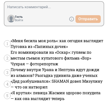
Гость
Отправить
Войти
«Меня бесила моя роль»: как сегодня выглядит
1
Пуговка из «Папиных дочек»
Его номинировали на «Оскар»: гуляем по
2
местам съемок культового фильма «Вор»
Чухрая — фоторепортаж
Почему внутри Урана и Нептуна идут дожди
3
из алмазов? Разгадка удивила даже ученых
«Дед разбушевался»: SHAMAN довел Мизулину
4
— что он натворил
«Я крутая»: певица Жасмин здорово похудела
5
— как она выглядит теперь