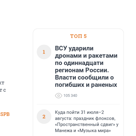
ТОП 5
ВСУ ударили
1
дронами и ракетами
по одиннадцати
регионам России.
Власти сообщили о
кт
погибших и раненых
т с
105 340
Куда пойти 31 июля–2
 SPB
2
августа: праздник флоксов,
«Пространственный сдвиг» у
Манежа и «Музыка мира»