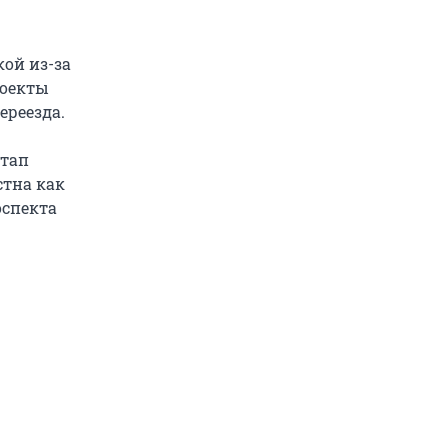
кой из-за
роекты
ереезда.
этап
стна как
оспекта