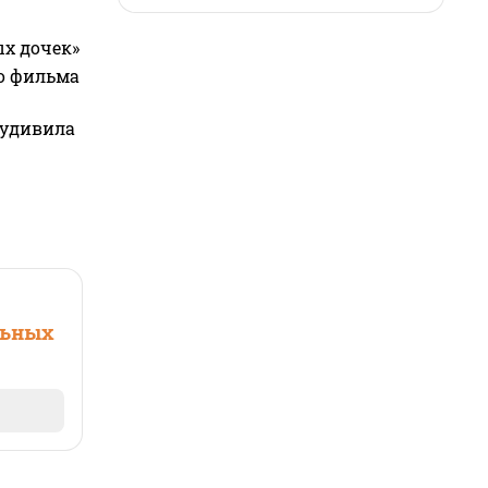
ых дочек»
го фильма
 удивила
льных