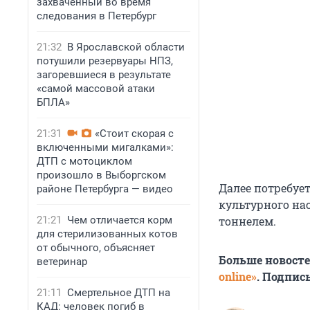
захваченный во время
следования в Петербург
21:32
В Ярославской области
потушили резервуары НПЗ,
загоревшиеся в результате
«самой массовой атаки
БПЛА»
21:31
«Стоит скорая с
включенными мигалками»:
ДТП с мотоциклом
произошло в Выборгском
Далее потребует
районе Петербурга — видео
культурного на
21:21
Чем отличается корм
тоннелем.
для стерилизованных котов
от обычного, объясняет
Больше новост
ветеринар
online»
. Подпис
21:11
Смертельное ДТП на
КАД: человек погиб в