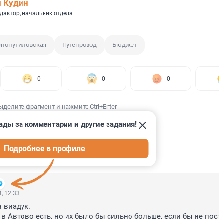
 Кудин
дактор, начальник отдела
снопутиловская
Путепровод
Бюджет
0
0
0
ыделите фрагмент и нажмите Ctrl+Enter
ады за комментарии и другие задания!
Подробнее в профиле
ИИ
2
, 12:33
 виадук.

 в Автово есть, но их было бы сильно больше, если бы не пос