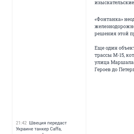
изыскательские 
«Фонтанка» не
железнодорожно
решения этой п
Еще один объек
трассы М-15, ко
улица Маршала 
Героев до Петер
21:42
Швеция передаст
Украине танкер Caffa,