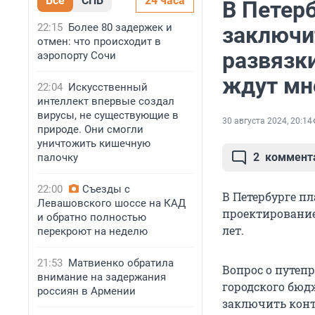
Все
СПБ
24 часа
В Петерб
22:15
Более 80 задержек и
заключи
отмен: что происходит в
развязки
аэропорту Сочи
ждут мно
22:04
Искусственный
интеллект впервые создал
вирусы, не существующие в
30 августа 2024, 20:14
природе. Они смогли
уничтожить кишечную
2
коммент
палочку
22:00
Съезды с
В Петербурге п
Левашовского шоссе на КАД
проектирование
и обратно полностью
лет.
перекроют на неделю
21:53
Матвиенко обратила
Вопрос о путепр
внимание на задержания
городского бюд
россиян в Армении
заключить конт