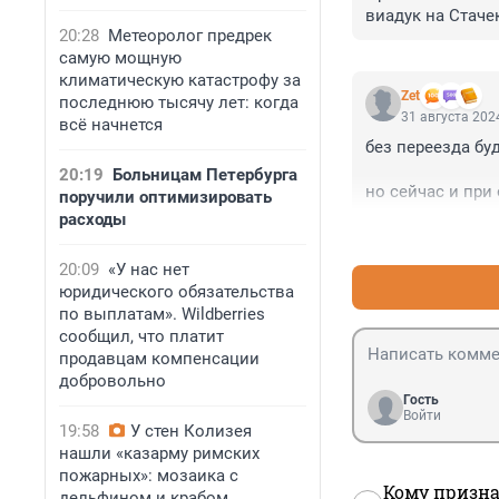
виадук на Стаче
20:28
Метеоролог предрек
самую мощную
климатическую катастрофу за
Zet
последнюю тысячу лет: когда
31 августа 2024
всё начнется
без переезда буд
20:19
Больницам Петербурга
но сейчас и при
поручили оптимизировать
Ополчения и Кр
расходы
20:09
«У нас нет
юридического обязательства
по выплатам». Wildberries
сообщил, что платит
продавцам компенсации
добровольно
Гость
Войти
19:58
У стен Колизея
нашли «казарму римских
пожарных»: мозаика с
Кому призна
дельфином и крабом