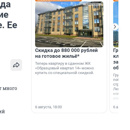
ода
ие
. Ее
Скидка до 880 000 рублей
Группа
на готовое жильё*
клиен
застро
Теперь квартиру в сданном ЖК
област
«Образцовый квартал 14» можно
купить со специальной скидкой.
Группа А
победите
строител
т много
Ленингра
номинац
клиенто
застройщ
6 августа, 18:00
6 августа,
области»
ий