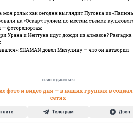
а моя роль»: как сегодня выглядит Пуговка из «Папин
овали на «Оскар»: гуляем по местам съемок культово
я — фоторепортаж
ри Урана и Нептуна идут дожди из алмазов? Разгадка
х
евался»: SHAMAN довел Мизулину — что он натворил
ПРИСОЕДИНИТЬСЯ
е фото и видео дня — в наших группах в социа
сетях
нтакте
Телеграм
Дзен