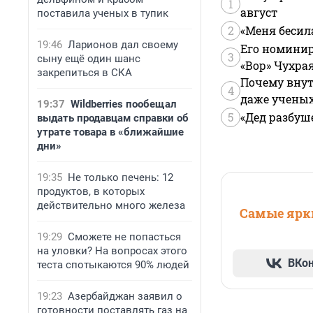
1
август
поставила ученых в тупик
2
«Меня бесил
19:46
Ларионов дал своему
Его номинир
3
сыну ещё один шанс
«Вор» Чухра
закрепиться в СКА
Почему внут
4
даже учены
19:37
Wildberries пообещал
5
«Дед разбуш
выдать продавцам справки об
утрате товара в «ближайшие
дни»
19:35
Не только печень: 12
продуктов, в которых
действительно много железа
Самые ярки
19:29
Сможете не попасться
на уловки? На вопросах этого
ВКо
теста спотыкаются 90% людей
19:23
Азербайджан заявил о
готовности поставлять газ на