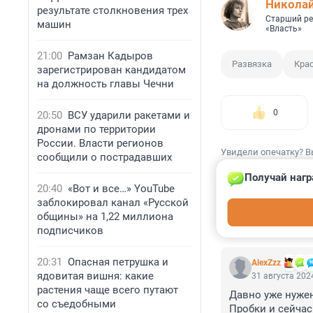
Николай
результате столкновения трех
Старший ре
машин
«Власть»
21:00
Рамзан Кадыров
Развязка
Кра
зарегистрирован кандидатом
на должность главы Чечни
0
20:50
ВСУ ударили ракетами и
дронами по территории
России. Власти регионов
Увидели опечатку? В
сообщили о пострадавших
Получай нагр
20:40
«Вот и все…» YouTube
заблокировал канал «Русской
общины» на 1,22 миллиона
КОММЕНТАР
подписчиков
20:31
Опасная петрушка и
AlexZzz
ядовитая вишня: какие
31 августа 2024
растения чаще всего путают
Давно уже нужен
со съедобными
Пробки и сейчас