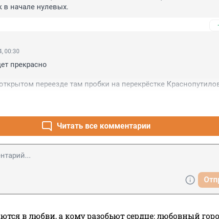
к в начале нулевых.
, 00:30
ет прекрасно

 открытом переезде там пробки на перекрёстке Краснопутилов
аснопутиловской и Кубинской
Читать все комментарии
Отп
ются в любви, а кому разобьют сердце: любовный гор