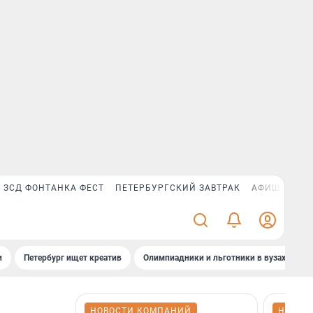
ЗСД ФОНТАНКА ФЕСТ
ПЕТЕРБУРГСКИЙ ЗАВТРАК
АФИША PLUS
и
Петербург ищет креатив
Олимпиадники и льготники в вузах СПб
НОВОСТИ КОМПАНИЙ
НОВОС