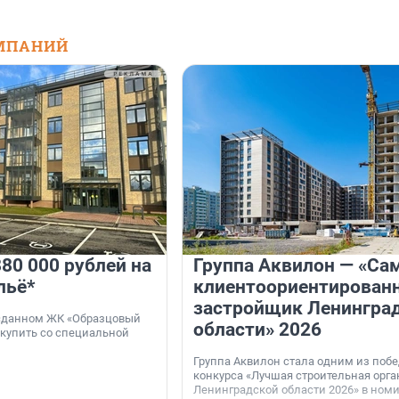
МПАНИЙ
80 000 рублей на
Группа Аквилон — «Са
льё*
клиентоориентирован
застройщик Ленингра
 сданном ЖК «Образцовый
области» 2026
 купить со специальной
Группа Аквилон стала одним из поб
конкурса «Лучшая строительная орг
Ленинградской области 2026» в ном