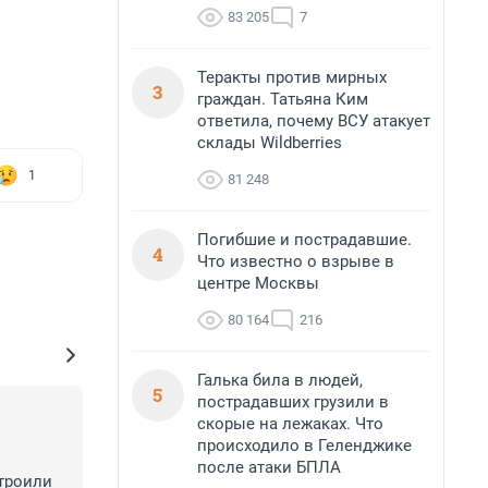
83 205
7
Теракты против мирных
3
граждан. Татьяна Ким
ответила, почему ВСУ атакует
склады Wildberries
1
81 248
Погибшие и пострадавшие.
4
Что известно о взрыве в
центре Москвы
80 164
216
Галька била в людей,
5
пострадавших грузили в
скорые на лежаках. Что
происходило в Геленджике
после атаки БПЛА
троили 