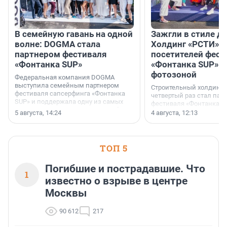
В семейную гавань на одной
Зажгли в стиле ди
волне: DOGMA стала
Холдинг «РСТИ» 
партнером фестиваля
посетителей фест
«Фонтанка SUP»
«Фонтанка SUP» я
фотозоной
Федеральная компания DOGMA
выступила семейным партнером
Строительный холдинг 
фестиваля сапсерфинга «Фонтанка
четвертый раз стал пар
SUP» и поддержала одну из самых
фестиваля «Фонтанка S
ярких и романтичных номинаций —
раз компания стремится
5 августа, 14:24
4 августа, 12:13
«SUP-свадьба».
привезти корпоративну
и подарить настоящий 
посетителям фестиваля
необычной фотозоне.
ТОП 5
Погибшие и пострадавшие. Что
1
известно о взрыве в центре
Москвы
90 612
217